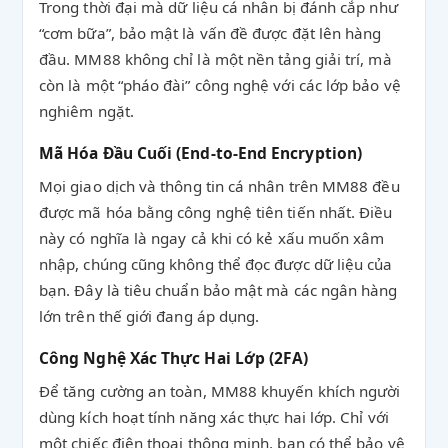
Trong thời đại mà dữ liệu cá nhân bị đánh cắp như
“cơm bữa”, bảo mật là vấn đề được đặt lên hàng
đầu. MM88 không chỉ là một nền tảng giải trí, mà
còn là một “pháo đài” công nghệ với các lớp bảo vệ
nghiêm ngặt.
Mã Hóa Đầu Cuối (End-to-End Encryption)
Mọi giao dịch và thông tin cá nhân trên MM88 đều
được mã hóa bằng công nghệ tiên tiến nhất. Điều
này có nghĩa là ngay cả khi có kẻ xấu muốn xâm
nhập, chúng cũng không thể đọc được dữ liệu của
bạn. Đây là tiêu chuẩn bảo mật mà các ngân hàng
lớn trên thế giới đang áp dụng.
Công Nghệ Xác Thực Hai Lớp (2FA)
Để tăng cường an toàn, MM88 khuyến khích người
dùng kích hoạt tính năng xác thực hai lớp. Chỉ với
một chiếc điện thoại thông minh, bạn có thể bảo vệ