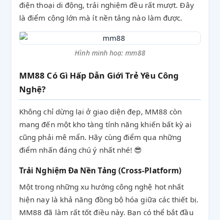
điện thoại di động, trải nghiệm đều rất mượt. Đây
là điểm cộng lớn mà ít nền tảng nào làm được.
Hình minh hoạ: mm88
MM88 Có Gì Hấp Dẫn Giới Trẻ Yêu Công
Nghệ?
Không chỉ dừng lại ở giao diện đẹp, MM88 còn
mang đến một kho tàng tính năng khiến bất kỳ ai
cũng phải mê mẩn. Hãy cùng điểm qua những
điểm nhấn đáng chú ý nhất nhé! 😎
Trải Nghiệm Đa Nền Tảng (Cross-Platform)
Một trong những xu hướng công nghệ hot nhất
hiện nay là khả năng đồng bộ hóa giữa các thiết bị.
MM88 đã làm rất tốt điều này. Bạn có thể bắt đầu