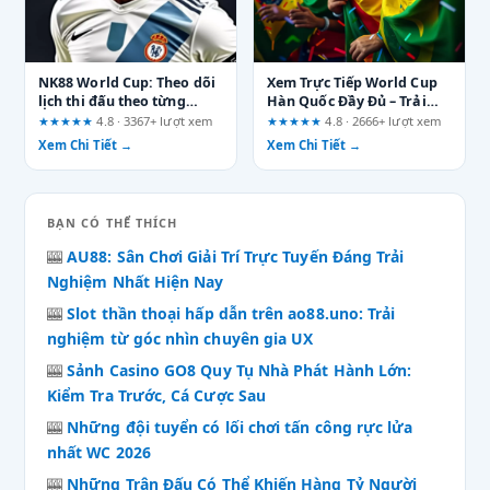
NK88 World Cup: Theo dõi
Xem Trực Tiếp World Cup
lịch thi đấu theo từng
Hàn Quốc Đầy Đủ – Trải
bảng
Nghiệm Cùng open88
★★★★★
4.8 · 3367+ lượt xem
★★★★★
4.8 · 2666+ lượt xem
Xem Chi Tiết →
Xem Chi Tiết →
BẠN CÓ THỂ THÍCH
🎰
AU88: Sân Chơi Giải Trí Trực Tuyến Đáng Trải
Nghiệm Nhất Hiện Nay
🎰
Slot thần thoại hấp dẫn trên ao88.uno: Trải
nghiệm từ góc nhìn chuyên gia UX
🎰
Sảnh Casino GO8 Quy Tụ Nhà Phát Hành Lớn:
Kiểm Tra Trước, Cá Cược Sau
🎰
Những đội tuyển có lối chơi tấn công rực lửa
nhất WC 2026
🎰
Những Trận Đấu Có Thể Khiến Hàng Tỷ Người