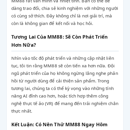
MM88 rất văn minh và nhiệt tình. Bạn có thể dễ
dàng trao đổi, chia sẻ kinh nghiệm với những người
có cùng sở thích. Đây không chỉ là nơi giải trí, mà
còn là không gian để kết nối và học hỏi.
Tương Lai Của MM88: Sẽ Còn Phát Triển
Hơn Nữa?
Nhìn vào tốc độ phát triển và những cập nhật liên
tục, tôi tin rằng MM88 sẽ còn tiến xa hơn nữa. Đội
ngũ phát triển của họ không ngừng lắng nghe phản
hồi từ người dùng để cải thiện sản phẩm. Trong
tương lai, chúng ta có thể kỳ vọng vào những tính
năng AI đỉnh cao hơn, hoặc tích hợp thêm công
nghệ thực tế ảo (VR) để mang đến trải nghiệm chân
thực nhất.
Kết Luận: Có Nên Thử MM88 Ngay Hôm