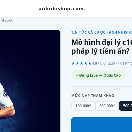
anhnhishop.com
.
t;bẫy&qu
TIN TỨC CÁ CƯỢC · ANHNHISH
Mô hình đại lý c
pháp lý tiềm ẩn?
★★★★★
4.8 / 5.0 · 2,247+ đánh
Đang Live — Odds Cao
MỨC NẠP THAM KHẢO
100.000₫
200.000₫
500.