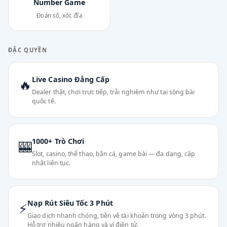
Number Game
Đoán số, xóc đĩa
ĐẶC QUYỀN
Live Casino Đẳng Cấp
🔥
Dealer thật, chơi trực tiếp, trải nghiệm như tại sòng bài
quốc tế.
1000+ Trò Chơi
🎰
Slot, casino, thể thao, bắn cá, game bài — đa dạng, cập
nhật liên tục.
Nạp Rút Siêu Tốc 3 Phút
⚡
Giao dịch nhanh chóng, tiền về tài khoản trong vòng 3 phút.
Hỗ trợ nhiều ngân hàng và ví điện tử.