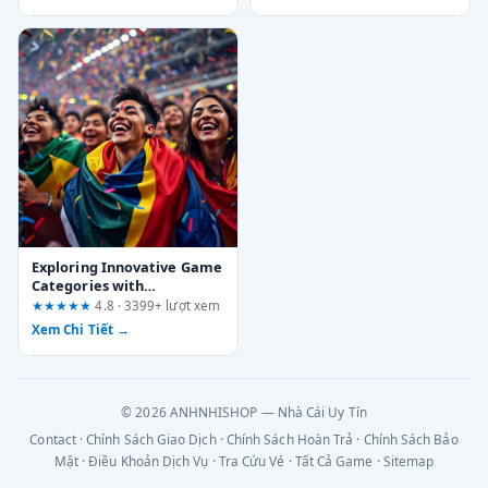
Exploring Innovative Game
Categories with
uu88pai.com: A User-
★★★★★
4.8 · 3399+ lượt xem
Focused Review
Xem Chi Tiết →
© 2026 ANHNHISHOP — Nhà Cái Uy Tín
Contact
·
Chính Sách Giao Dịch
·
Chính Sách Hoàn Trả
·
Chính Sách Bảo
Mật
·
Điều Khoản Dịch Vụ
·
Tra Cứu Vé
·
Tất Cả Game
·
Sitemap