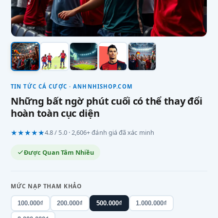
TIN TỨC CÁ CƯỢC · ANHNHISHOP.COM
Những bất ngờ phút cuối có thể thay đổi
hoàn toàn cục diện
★★★★★
4.8 / 5.0 · 2,606+ đánh giá đã xác minh
Được Quan Tâm Nhiều
MỨC NẠP THAM KHẢO
100.000₫
200.000₫
500.000₫
1.000.000₫