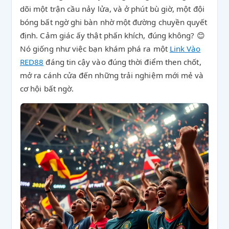
dõi một trận cầu nảy lửa, và ở phút bù giờ, một đội
bóng bất ngờ ghi bàn nhờ một đường chuyền quyết
định. Cảm giác ấy thật phấn khích, đúng không? 😊
Nó giống như việc bạn khám phá ra một
Link Vào
RED88
đáng tin cậy vào đúng thời điểm then chốt,
mở ra cánh cửa đến những trải nghiệm mới mẻ và
cơ hội bất ngờ.