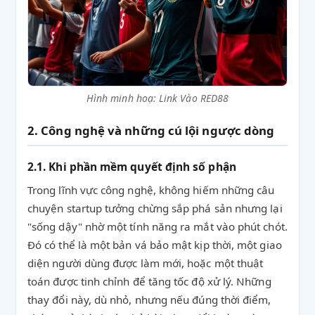
Hình minh hoạ: Link Vào RED88
2. Công nghệ và những cú lội ngược dòng
2.1. Khi phần mềm quyết định số phận
Trong lĩnh vực công nghệ, không hiếm những câu
chuyện startup tưởng chừng sắp phá sản nhưng lại
"sống dậy" nhờ một tính năng ra mắt vào phút chót.
Đó có thể là một bản vá bảo mật kịp thời, một giao
diện người dùng được làm mới, hoặc một thuật
toán được tinh chỉnh để tăng tốc độ xử lý. Những
thay đổi này, dù nhỏ, nhưng nếu đúng thời điểm,