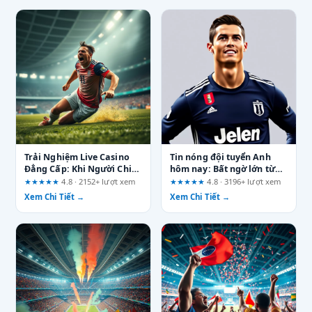
Trải Nghiệm Live Casino
Tin nóng đội tuyển Anh
Đẳng Cấp: Khi Người Chia
hôm nay: Bất ngờ lớn từ
Bài Xinh Đẹp Làm Nên Sự
chiến thuật và lực lượng
★★★★★
4.8 · 2152+ lượt xem
★★★★★
4.8 · 3196+ lượt xem
Khác Biệt
Xem Chi Tiết →
Xem Chi Tiết →