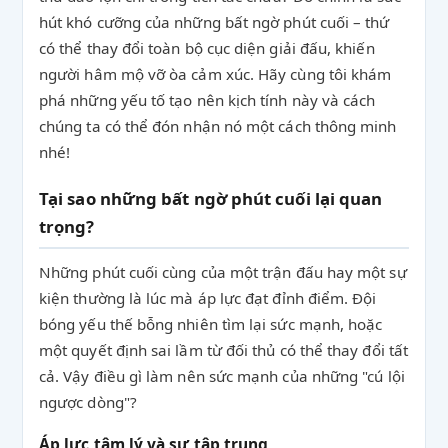
hút khó cưỡng của những bất ngờ phút cuối – thứ
có thể thay đổi toàn bộ cục diện giải đấu, khiến
người hâm mộ vỡ òa cảm xúc. Hãy cùng tôi khám
phá những yếu tố tạo nên kịch tính này và cách
chúng ta có thể đón nhận nó một cách thông minh
nhé!
Tại sao những bất ngờ phút cuối lại quan
trọng?
Những phút cuối cùng của một trận đấu hay một sự
kiện thường là lúc mà áp lực đạt đỉnh điểm. Đội
bóng yếu thế bỗng nhiên tìm lại sức mạnh, hoặc
một quyết định sai lầm từ đối thủ có thể thay đổi tất
cả. Vậy điều gì làm nên sức mạnh của những "cú lội
ngược dòng"?
Áp lực tâm lý và sự tập trung