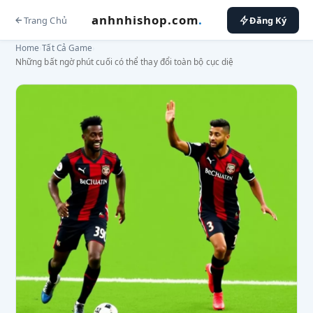
anhnhishop.com
.
Trang Chủ
Đăng Ký
Home
›
Tất Cả Game
›
Những bất ngờ phút cuối có thể thay đổi toàn bộ cục diệ