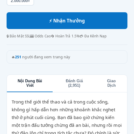
2.000.000₫
⚡ Nhận Thưởng
🔒 Bảo Mật SSL
🎰 Odds Cao
🔄 Hoàn Trả 1.5%
💳 Đa Kênh Nạp
🔥
251
người đang xem trang này
Nội Dung Bài
Đánh Giá
Giao
Viết
(2,951)
Dịch
Trong thế giới thể thao và cả trong cuộc sống,
không gì hấp dẫn hơn những khoảnh khắc nghẹt
thở ở phút cuối cùng. Bạn đã bao giờ chứng kiến
một trận đấu tưởng chừng đã an bài, nhưng rồi mọi
thứ đảo lộn chỉ trong tích tắc chưa? Đó chính là sức