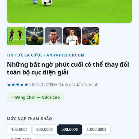
TIN TỨC CÁ CƯỢC · ANHNHISHOP.COM
Những bất ngờ phút cuối có thể thay đổi
toàn bộ cục diện giải
★★★★★
4.8 / 5.0 · 2,951+ đánh giá đã xác minh
Đang Chơi — Odds Cao
MỨC NẠP THAM KHẢO
100.000₫
200.000₫
500.000₫
1.000.000₫