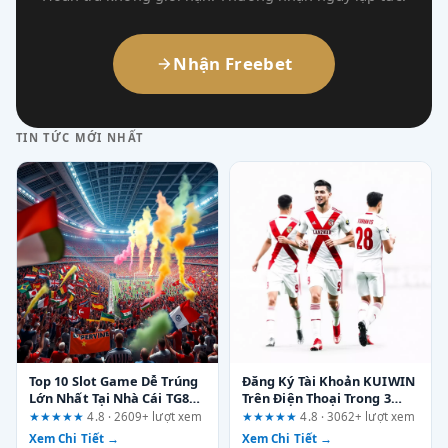
Nhận Freebet
TIN TỨC MỚI NHẤT
Top 10 Slot Game Dễ Trúng
Đăng Ký Tài Khoản KUIWIN
Lớn Nhất Tại Nhà Cái TG88
Trên Điện Thoại Trong 3
2026: Đánh Giá Không Tâng
Bước Đơn Giản
★★★★★
4.8 · 2609+ lượt xem
★★★★★
4.8 · 3062+ lượt xem
Bốc
Xem Chi Tiết →
Xem Chi Tiết →