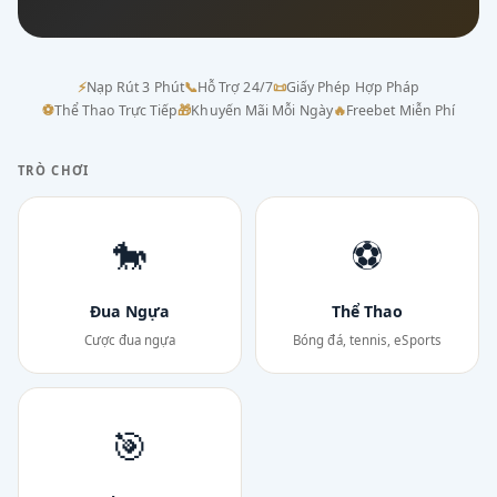
⚡
Nạp Rút 3 Phút
📞
Hỗ Trợ 24/7
📜
Giấy Phép Hợp Pháp
⚽
Thể Thao Trực Tiếp
🎁
Khuyến Mãi Mỗi Ngày
🔥
Freebet Miễn Phí
TRÒ CHƠI
🐎
⚽
Đua Ngựa
Thể Thao
Cược đua ngựa
Bóng đá, tennis, eSports
🎯