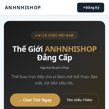
ANHNHISHOP
.
Đăng Ký
♣ #1 CÁ CƯỢC VIỆT NAM
Thế Giới
ANHNHISHOP
Đẳng Cấp
Nạp Rút Nhanh 3 Phút
Thể thao trực tiếp cho ai đam mê thể thao. Bảo
mật, rút tiền siêu tốc.
→ Chơi Thử Ngay
Tìm Hiểu Thêm