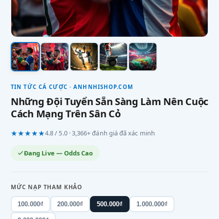
TIN TỨC CÁ CƯỢC · ANHNHISHOP.COM
Những Đội Tuyển Sẵn Sàng Làm Nên Cuộc
Cách Mạng Trên Sân Cỏ
★★★★★
4.8 / 5.0 · 3,366+ đánh giá đã xác minh
Đang Live — Odds Cao
MỨC NẠP THAM KHẢO
100.000₫
200.000₫
500.000₫
1.000.000₫