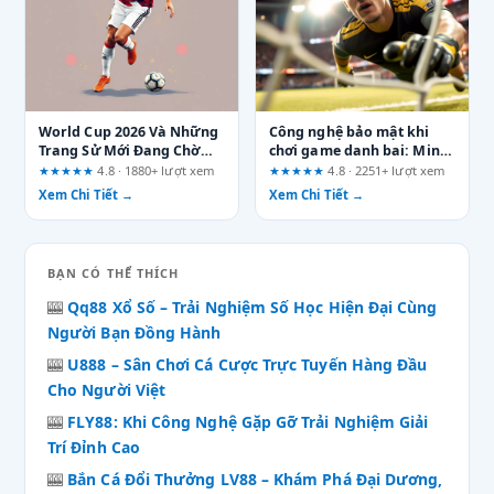
World Cup 2026 Và Những
Công nghệ bảo mật khi
Trang Sử Mới Đang Chờ
chơi game danh bai: Minh
Được Viết Nên
bạch và dễ kiểm soát
★★★★★
4.8 · 1880+ lượt xem
★★★★★
4.8 · 2251+ lượt xem
Xem Chi Tiết →
Xem Chi Tiết →
BẠN CÓ THỂ THÍCH
🎰
Qq88 Xổ Số – Trải Nghiệm Số Học Hiện Đại Cùng
Người Bạn Đồng Hành
🎰
U888 – Sân Chơi Cá Cược Trực Tuyến Hàng Đầu
Cho Người Việt
🎰
FLY88: Khi Công Nghệ Gặp Gỡ Trải Nghiệm Giải
Trí Đỉnh Cao
🎰
Bắn Cá Đổi Thưởng LV88 – Khám Phá Đại Dương,