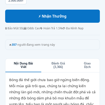
2.000.000₫
⚡ Nhận Thưởng
🔒 Bảo Mật SSL
🎰 Odds Cao
🔄 Hoàn Trả 1.5%
💳 Đa Kênh Nạp
🔥
357
người đang xem trang này
Nội Dung Bài
Đánh Giá
Giao
Viết
(3,366)
Dịch
Bóng đá thế giới chưa bao giờ ngừng biến động.
Mỗi mùa giải trôi qua, chúng ta lại chứng kiến
những làn gió mới, những chiến thuật đột phá và cả
những đội bóng dám phá bỏ mọi khuôn mẫu để
vươn lên. Nếu bạn là một người yêu bóng đá, chắc