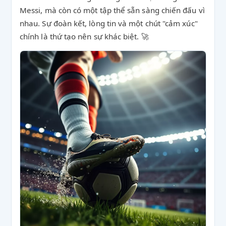
Messi, mà còn có một tập thể sẵn sàng chiến đấu vì
nhau. Sự đoàn kết, lòng tin và một chút "cảm xúc"
chính là thứ tạo nên sự khác biệt. 🚀