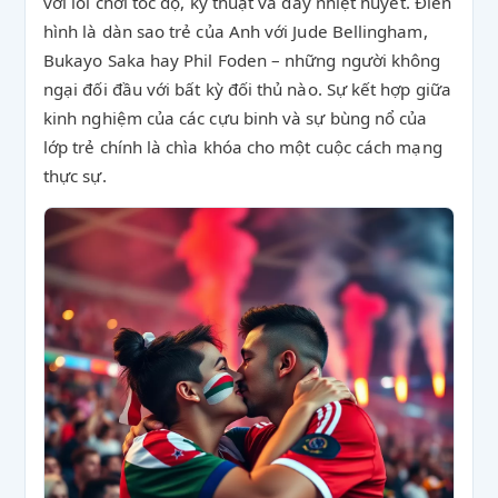
với lối chơi tốc độ, kỹ thuật và đầy nhiệt huyết. Điển
hình là dàn sao trẻ của Anh với Jude Bellingham,
Bukayo Saka hay Phil Foden – những người không
ngại đối đầu với bất kỳ đối thủ nào. Sự kết hợp giữa
kinh nghiệm của các cựu binh và sự bùng nổ của
lớp trẻ chính là chìa khóa cho một cuộc cách mạng
thực sự.