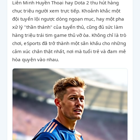
Liên Minh Huyền Thoại hay Dota 2 thu hút hàng
chục triệu người xem trực tiếp. Khoảnh khắc một
đội tuyển lội ngược dòng ngoạn mục, hay một pha
xử lý "thần thánh" của tuyển thủ, cũng đủ sức làm
hàng triệu trái tim game thủ vỡ òa. Không chỉ là trò
chơi, eSports đã trở thành một sân khấu cho những
cảm xúc chân thật nhất, nơi mà tuổi trẻ và đam mê
hòa quyện vào nhau.