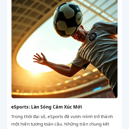
eSports: Làn Sóng Cảm Xúc Mới
Trong thời đại số, eSports đã vươn mình trở thành
một hiện tượng toàn cầu. Những trận chung kết