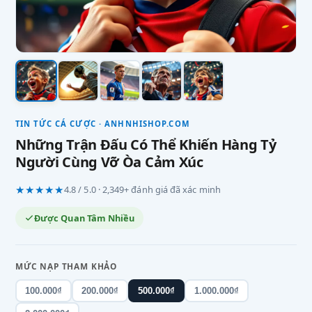
TIN TỨC CÁ CƯỢC · ANHNHISHOP.COM
Những Trận Đấu Có Thể Khiến Hàng Tỷ
Người Cùng Vỡ Òa Cảm Xúc
★★★★★
4.8 / 5.0 · 2,349+ đánh giá đã xác minh
Được Quan Tâm Nhiều
MỨC NẠP THAM KHẢO
100.000₫
200.000₫
500.000₫
1.000.000₫