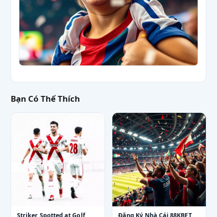
Bạn Có Thể Thích
Striker Spotted at Golf
Đăng Ký Nhà Cái 88KBET