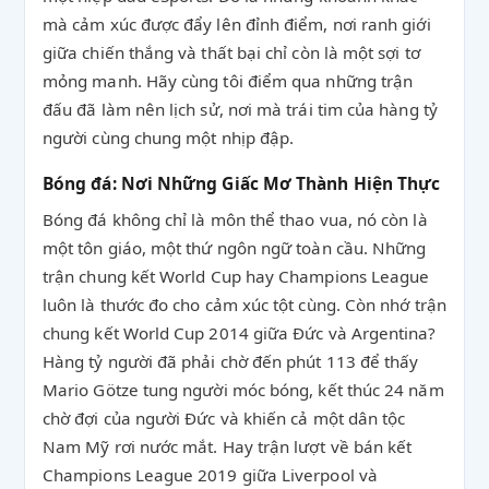
mà cảm xúc được đẩy lên đỉnh điểm, nơi ranh giới
giữa chiến thắng và thất bại chỉ còn là một sợi tơ
mỏng manh. Hãy cùng tôi điểm qua những trận
đấu đã làm nên lịch sử, nơi mà trái tim của hàng tỷ
người cùng chung một nhịp đập.
Bóng đá: Nơi Những Giấc Mơ Thành Hiện Thực
Bóng đá không chỉ là môn thể thao vua, nó còn là
một tôn giáo, một thứ ngôn ngữ toàn cầu. Những
trận chung kết World Cup hay Champions League
luôn là thước đo cho cảm xúc tột cùng. Còn nhớ trận
chung kết World Cup 2014 giữa Đức và Argentina?
Hàng tỷ người đã phải chờ đến phút 113 để thấy
Mario Götze tung người móc bóng, kết thúc 24 năm
chờ đợi của người Đức và khiến cả một dân tộc
Nam Mỹ rơi nước mắt. Hay trận lượt về bán kết
Champions League 2019 giữa Liverpool và