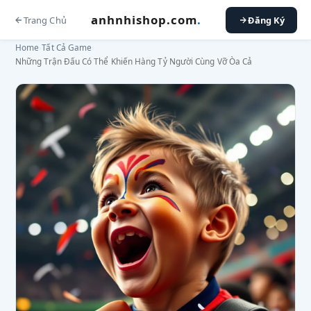
anhnhishop.com
.
Trang Chủ
Đăng Ký
Home
›
Tất Cả Game
›
Những Trận Đấu Có Thể Khiến Hàng Tỷ Người Cùng Vỡ Òa Cả