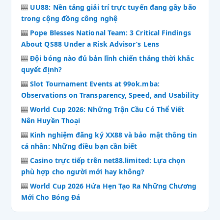
🎰
UU88: Nền tảng giải trí trực tuyến đang gây bão
trong cộng đồng công nghệ
🎰
Pope Blesses National Team: 3 Critical Findings
About QS88 Under a Risk Advisor’s Lens
🎰
Đội bóng nào đủ bản lĩnh chiến thắng thời khắc
quyết định?
🎰
Slot Tournament Events at 99ok.mba:
Observations on Transparency, Speed, and Usability
🎰
World Cup 2026: Những Trận Cầu Có Thể Viết
Nên Huyền Thoại
🎰
Kinh nghiệm đăng ký XX88 và bảo mật thông tin
cá nhân: Những điều bạn cần biết
🎰
Casino trực tiếp trên net88.limited: Lựa chọn
phù hợp cho người mới hay không?
🎰
World Cup 2026 Hứa Hẹn Tạo Ra Những Chương
Mới Cho Bóng Đá