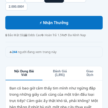
2.000.000₫
⚡ Nhận Thưởng
🔒 Bảo Mật SSL
🎰 Odds Cao
🔄 Hoàn Trả 1.5%
💳 Đa Kênh Nạp
🔥
244
người đang xem trang này
Nội Dung Bài
Đánh Giá
Giao
Viết
(1,891)
Dịch
Bạn có bao giờ cảm thấy tim mình như ngừng đập
trong những giây cuối cùng của một trận đấu loại
trực tiếp? Cảm giác ấy thật khó tả, phải không? Một
bàn thắng ở phút bù giờ, một pha cứu thua xuất