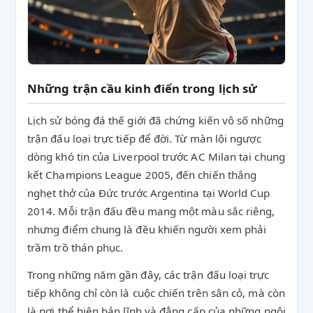
Những trận cầu kinh điển trong lịch sử
Lịch sử bóng đá thế giới đã chứng kiến vô số những
trận đấu loại trực tiếp để đời. Từ màn lội ngược
dòng khó tin của Liverpool trước AC Milan tại chung
kết Champions League 2005, đến chiến thắng
nghẹt thở của Đức trước Argentina tại World Cup
2014. Mỗi trận đấu đều mang một màu sắc riêng,
nhưng điểm chung là đều khiến người xem phải
trầm trồ thán phục.
Trong những năm gần đây, các trận đấu loại trực
tiếp không chỉ còn là cuộc chiến trên sân cỏ, mà còn
là nơi thể hiện bản lĩnh và đẳng cấp của những ngôi