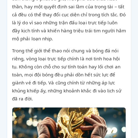
thần, hay một quyết định sai lầm của trọng tài – tất
cả đều có thể thay đổi cục diện chỉ trong tích tắc. Đó
là lý do vì sao những trận đấu loại trực tiếp luôn
đầy kịch tính và khiến hàng triệu trái tim người hâm
mộ phải loạn nhịp.
Trong thế giới thể thao nói chung và bóng đá nói
riêng, vòng loại trực tiếp chính là nơi tinh hoa hội
tụ. Không còn chỗ cho sự tính toán hay lối chơi an
toàn, mọi đội bóng đều phải dồn hết sức lực để
giành vé đi tiếp. Và cũng chính từ những áp lực
khủng khiếp ấy, những khoảnh khắc đi vào lịch sử
đã ra đời.