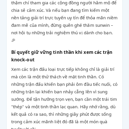
thậm chí tham gia các cộng đồng người hâm mộ để
chia sẻ cảm xúc. Và nếu bạn đang tìm kiếm một
nền tảng giải trí trực tuyến uy tín để thỏa mãn niềm
đam mê của mình, đừng quên ghé thăm sunwin –
nơi hội tụ những trải nghiệm thú vị dành cho bạn.
🎉
Bí quyết giữ vững tinh thần khi xem các trận
knock-out
Xem các trận đấu loại trực tiếp không chỉ là giải trí
mà còn là một thử thách về mặt tinh thần. Có
những trận đấu khiến bạn phải ôm đầu tiếc nuối, có
những trận lại khiến bạn nhảy cẫng lên vì sung
sướng. Để tận hưởng trọn vẹn, bạn cần một trái tim
"thép" và một tinh thần lạc quan. Hãy nhớ rằng, dù
kết quả có ra sao, thì những giây phút được sống
trong cảm xúc mãnh liệt đó đã là một món quà