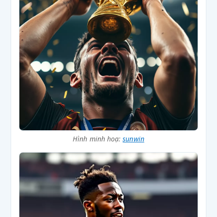
Hình minh hoạ:
sunwin