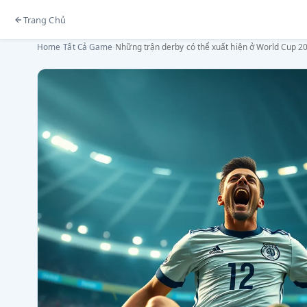
Trang Chủ
Home
›
Tất Cả Game
›
Những trận derby có thể xuất hiện ở World Cup 20