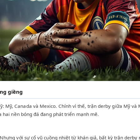
áng giềng
ỹ: Mỹ, Canada và Mexico. Chính vì thế, trận derby giữa Mỹ và 
iữa hai nền bóng đá đang phát triển mạnh mẽ.
. Nhưng với sự cổ vũ cuồng nhiệt từ khán giả, bất kỳ trận derb