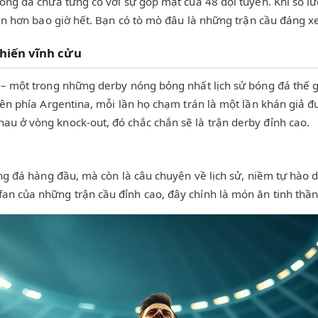
óng đá chưa từng có với sự góp mặt của 48 đội tuyển. Khi số lư
iện hơn bao giờ hết. Bạn có tò mò đâu là những trận cầu đáng 
chiến vĩnh cửu
– một trong những derby nóng bỏng nhất lịch sử bóng đá thế gi
 bên phía Argentina, mỗi lần họ chạm trán là một lần khán giả
u ở vòng knock-out, đó chắc chắn sẽ là trận derby đỉnh cao.
óng đá hàng đầu, mà còn là câu chuyện về lịch sử, niềm tự hào 
n của những trận cầu đỉnh cao, đây chính là món ăn tinh thần