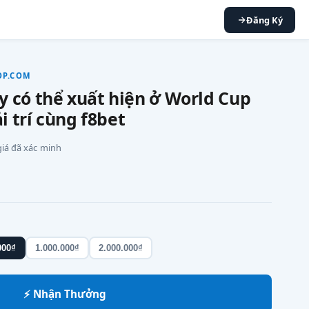
Đăng Ký
OP.COM
 có thể xuất hiện ở World Cup
i trí cùng f8bet
 giá đã xác minh
000₫
1.000.000₫
2.000.000₫
⚡ Nhận Thưởng