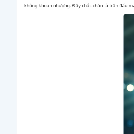
không khoan nhượng. Đây chắc chắn là trận đấu mà