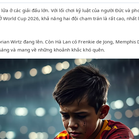
ửa ở các giải đấu lớn. Với lối chơi kỷ luật của người Đức và p
 World Cup 2026, khả năng hai đội chạm trán là rất cao, nhất l
orian Wirtz đang lên. Còn Hà Lan có Frenkie de Jong, Memphis
ỏa sáng và mang về những khoảnh khắc khó quên.