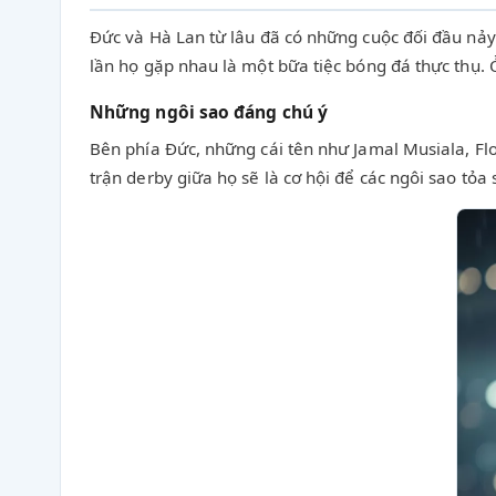
Đức và Hà Lan từ lâu đã có những cuộc đối đầu nảy l
lần họ gặp nhau là một bữa tiệc bóng đá thực thụ. Ở
Những ngôi sao đáng chú ý
Bên phía Đức, những cái tên như Jamal Musiala, Fl
trận derby giữa họ sẽ là cơ hội để các ngôi sao t