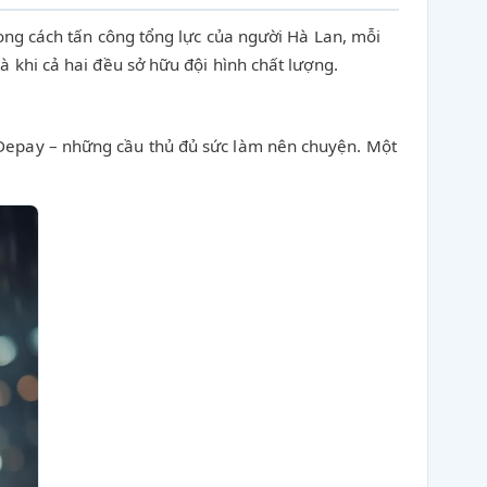
hong cách tấn công tổng lực của người Hà Lan, mỗi
à khi cả hai đều sở hữu đội hình chất lượng.
 Depay – những cầu thủ đủ sức làm nên chuyện. Một