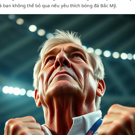
 bạn không thể bỏ qua nếu yêu thích bóng đá Bắc Mỹ.