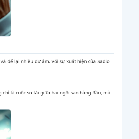
và để lại nhiều dư âm. Với sự xuất hiện của Sadio
 chỉ là cuộc so tài giữa hai ngôi sao hàng đầu, mà