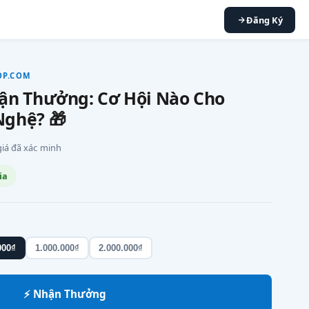
Đăng Ký
OP.COM
ận Thưởng: Cơ Hội Nào Cho
ghệ? 🎁
 giá đã xác minh
ia
000₫
1.000.000₫
2.000.000₫
⚡ Nhận Thưởng