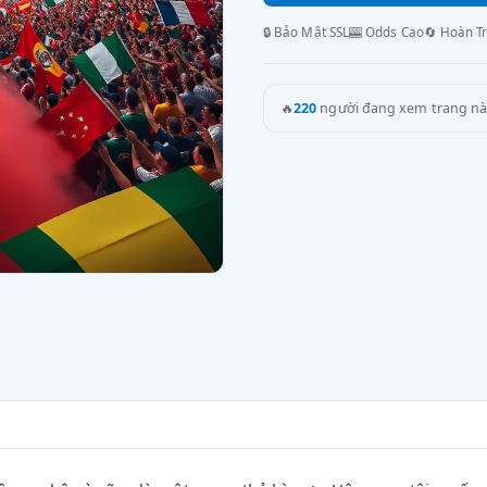
🔒 Bảo Mật SSL
🎰 Odds Cao
🔄 Hoàn T
🔥
220
người đang xem trang nà