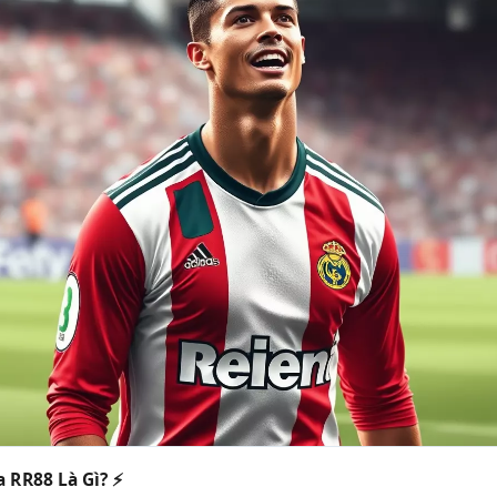
 RR88 Là Gì? ⚡