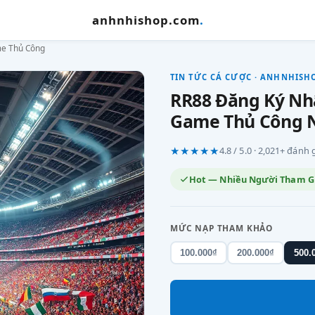
anhnhishop.com
.
me Thủ Công
TIN TỨC CÁ CƯỢC · ANHNHISH
RR88 Đăng Ký Nh
Game Thủ Công N
★★★★★
4.8 / 5.0 · 2,021+ đánh
Hot — Nhiều Người Tham G
MỨC NẠP THAM KHẢO
100.000₫
200.000₫
500.