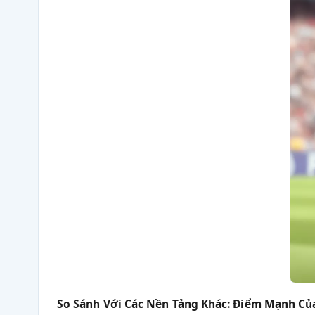
So Sánh Với Các Nền Tảng Khác: Điểm Mạnh Của