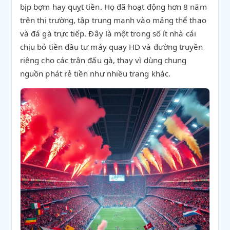
bịp bợm hay quỵt tiền. Họ đã hoạt động hơn 8 năm
trên thị trường, tập trung mạnh vào mảng thể thao
và đá gà trực tiếp. Đây là một trong số ít nhà cái
chịu bỏ tiền đầu tư máy quay HD và đường truyền
riêng cho các trận đấu gà, thay vì dùng chung
nguồn phát rẻ tiền như nhiều trang khác.