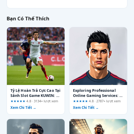
Bạn Có Thể Thích
Tỷ Lệ Hoàn Trả Cực Cao Tại
Exploring Professional
Sảnh Slot Game KUWIN: Ai
Online Gaming Services: A
Nên Và Ai Không Nên
User Journey Review of
★★★★★
4.8 · 3134+ lượt xem
★★★★★
4.8 · 2787+ lượt xem
Tham Gia?
ug78.net
Xem Chi Tiết →
Xem Chi Tiết →