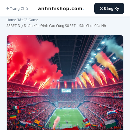
anhnhishop.com
.
Trang Chủ
Đăng Ký
Home
›
Tất Cả Game
›
S8BET Dự Đoán Kèo Đỉnh Cao Cùng S8BET – Sân Chơi Của Nh