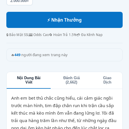
2.000.000₫
⚡ Nhận Thưởng
🔒 Bảo Mật SSL
🎰 Odds Cao
🔄 Hoàn Trả 1.5%
💳 Đa Kênh Nạp
🔥
449
người đang xem trang này
Nội Dung Bài
Đánh Giá
Giao
Viết
(2,662)
Dịch
Anh em bet thủ chắc cũng hiểu, cái cảm giác ngồi
trước màn hình, tim đập chân run khi trận cầu sắp
kết thúc mà kèo mình ôm vẫn đang lửng lơ. Tôi đã
trải qua hàng trăm lần như thế, từ những ngày đầu
non dại ôm kèo bát nháo cho đến lúc chắt lọc ra