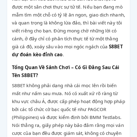
được một sân chơi thực sự tử tế. Nếu bạn đang mò
mẫm tìm một chỗ có tỷ lệ ăn ngon, giao dịch nhanh,
và quan trọng là không lừa đảo, thì bài viết này tôi
viết riêng cho bạn. Đừng mong chờ những lời có
cánh, ở đây chỉ có phân tích thực tế từ một thằng
già cá độ, xoáy sâu vào mọi ngóc ngách của
S8BET
dự đoán kèo đỉnh cao
.
Tổng Quan Về Sảnh Chơi – Có Gì Đằng Sau Cái
Tên S8BET?
S8BET không phải dạng nhà cái mọc lên rồi biến
mất như nấm sau mưa. Nó có xuất xứ rõ ràng từ
khu vực châu Á, được cấp phép hoạt động hợp pháp
bởi các tổ chức cờ bạc quốc tế như PAGCOR
(Philippines) và được kiểm định bởi BMM Testlabs.
Nói thẳng ra, giấy phép này bảo đảm rằng mọi ván
cược của bạn đều được giám sát, không có chuyện