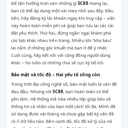
Để tận hưởng trọn vẹn những gì
SC88
mang lại,
bạn có thể áp dụng một vài mẹo nhỏ sau đây. Đầu
tiên, hãy đăng ký tài khoản ngay khi truy cập – việc
này hoàn toàn miễn phí và giúp bạn lưu lại các cài
đặt yêu thích. Thứ hai, đừng ngần ngại khám phá
các tab khác nhau trên trang. Nhiều khi “kho báu”
lại nằm ở những góc khuất mà bạn ít để ý nhất.
Cuối cùng, hãy kết nối với cộng đồng người dùng
khác – họ luôn có những chia sẻ cực kỳ bổ ích.
Bảo mật và tốc độ – Hai yếu tố sống còn
Trong thời đại công nghệ số, bảo mật luôn là vấn đề
đau đầu. Nhưng với
SC88
, bạn hoàn toàn có thể
yên tâm. Hệ thống mã hóa nhiều lớp giúp bảo vệ
thông tin cá nhân của bạn một cách tối đa. Mình đã
sử dụng được vài tháng và chưa gặp bất kỳ vấn đề
rò rỉ dữ liệu nào. Bên cạnh đó, tốc độ xử lý của nó