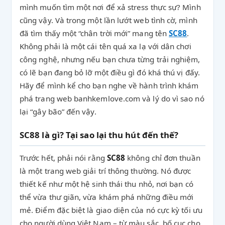
mình muốn tìm một nơi để xả stress thực sự? Mình
cũng vậy. Và trong một lần lướt web tình cờ, mình
đã tìm thấy một “chân trời mới” mang tên
SC88
.
Không phải là một cái tên quá xa lạ với dân chơi
công nghệ, nhưng nếu bạn chưa từng trải nghiệm,
có lẽ bạn đang bỏ lỡ một điều gì đó khá thú vị đấy.
Hãy để mình kể cho bạn nghe về hành trình khám
phá trang web banhkemlove.com và lý do vì sao nó
lại “gây bão” đến vậy.
SC88 là gì? Tại sao lại thu hút đến thế?
Trước hết, phải nói rằng
SC88
không chỉ đơn thuần
là một trang web giải trí thông thường. Nó được
thiết kế như một hệ sinh thái thu nhỏ, nơi bạn có
thể vừa thư giãn, vừa khám phá những điều mới
mẻ. Điểm đặc biệt là giao diện của nó cực kỳ tối ưu
cho người dùng Việt Nam – từ màu sắc, bố cục cho