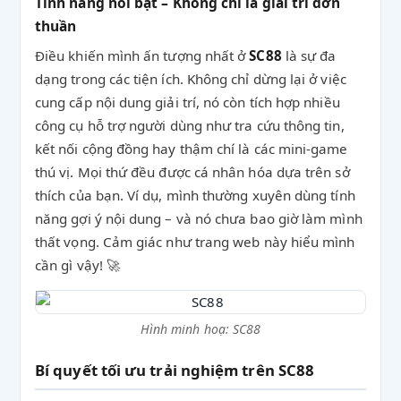
Tính năng nổi bật – Không chỉ là giải trí đơn
thuần
Điều khiến mình ấn tượng nhất ở
SC88
là sự đa
dạng trong các tiện ích. Không chỉ dừng lại ở việc
cung cấp nội dung giải trí, nó còn tích hợp nhiều
công cụ hỗ trợ người dùng như tra cứu thông tin,
kết nối cộng đồng hay thậm chí là các mini-game
thú vị. Mọi thứ đều được cá nhân hóa dựa trên sở
thích của bạn. Ví dụ, mình thường xuyên dùng tính
năng gợi ý nội dung – và nó chưa bao giờ làm mình
thất vọng. Cảm giác như trang web này hiểu mình
cần gì vậy! 🚀
Hình minh hoạ: SC88
Bí quyết tối ưu trải nghiệm trên SC88