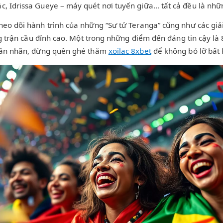
, Idrissa Gueye – máy quét nơi tuyến giữa… tất cả đều là nhữ
eo dõi hành trình của những “Sư tử Teranga” cũng như các giả
g trận cầu đỉnh cao. Một trong những điểm đến đáng tin cậy là 8
 mãn nhãn, đừng quên ghé thăm
xoilac 8xbet
để không bỏ lỡ bất 