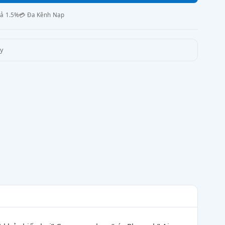
rả 1.5%
💳 Đa Kênh Nạp
y