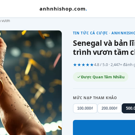
anhnhishop.com
.
h vươn
TIN TỨC CÁ CƯỢC · ANHNHISH
Senegal và bản l
trình vươn tầm c
★★★★★
4.8 / 5.0 · 2,447+ đánh
Được Quan Tâm Nhiều
MỨC NẠP THAM KHẢO
100.000₫
200.000₫
500.