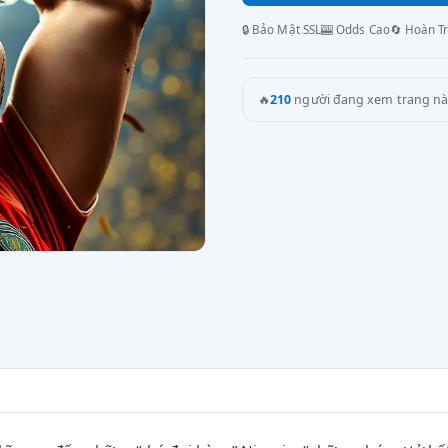
🔒 Bảo Mật SSL
🎰 Odds Cao
🔄 Hoàn T
🔥
210
người đang xem trang nà