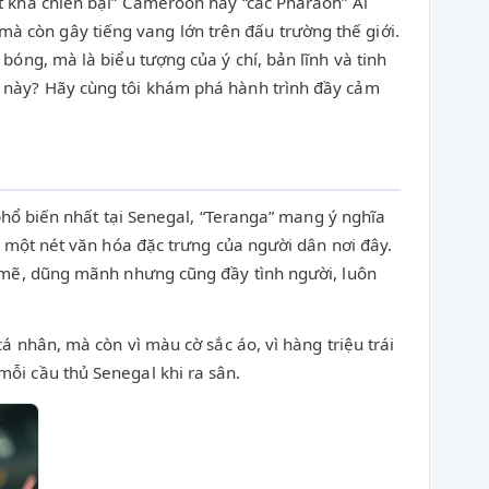
t khả chiến bại” Cameroon hay “các Pharaoh” Ai
 còn gây tiếng vang lớn trên đấu trường thế giới.
bóng, mà là biểu tượng của ý chí, bản lĩnh và tinh
i này? Hãy cùng tôi khám phá hành trình đầy cảm
 phổ biến nhất tại Senegal, “Teranga” mang ý nghĩa
, một nét văn hóa đặc trưng của người dân nơi đây.
h mẽ, dũng mãnh nhưng cũng đầy tình người, luôn
á nhân, mà còn vì màu cờ sắc áo, vì hàng triệu trái
ỗi cầu thủ Senegal khi ra sân.