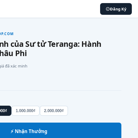
Đăng Ký
OP.COM
ĩnh của Sư tử Teranga: Hành
hâu Phi
 giá đã xác minh
000₫
1.000.000₫
2.000.000₫
⚡ Nhận Thưởng