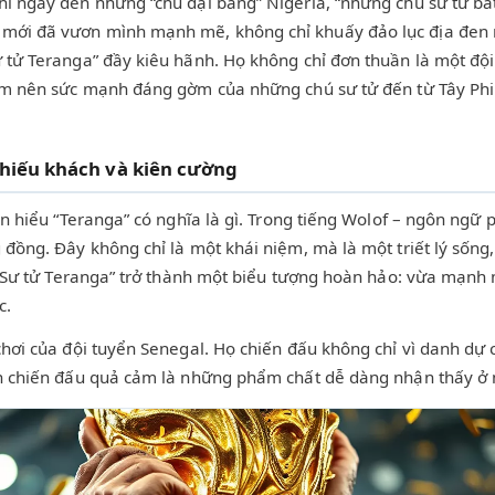
hĩ ngay đến những “chú đại bàng” Nigeria, “những chú sư tử bấ
mới đã vươn mình mạnh mẽ, không chỉ khuấy đảo lục địa đen mà
 tử Teranga” đầy kiêu hãnh. Họ không chỉ đơn thuần là một đội 
 làm nên sức mạnh đáng gờm của những chú sư tử đến từ Tây Ph
 hiếu khách và kiên cường
ần hiểu “Teranga” có nghĩa là gì. Trong tiếng Wolof – ngôn ngữ
 đồng. Đây không chỉ là một khái niệm, mà là một triết lý sống
m, “Sư tử Teranga” trở thành một biểu tượng hoàn hảo: vừa mạn
c.
hơi của đội tuyển Senegal. Họ chiến đấu không chỉ vì danh dự c
ần chiến đấu quả cảm là những phẩm chất dễ dàng nhận thấy ở m