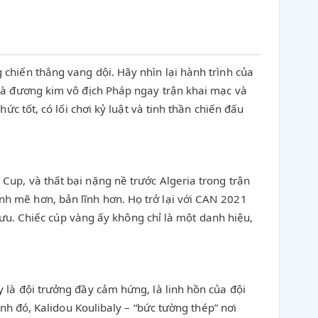
chiến thắng vang dội. Hãy nhìn lại hành trình của
hà đương kim vô địch Pháp ngay trận khai mạc và
c tốt, có lối chơi kỷ luật và tinh thần chiến đấu
up, và thất bại nặng nề trước Algeria trong trận
h mẽ hơn, bản lĩnh hơn. Họ trở lại với CAN 2021
lưu. Chiếc cúp vàng ấy không chỉ là một danh hiệu,
 là đội trưởng đầy cảm hứng, là linh hồn của đội
nh đó, Kalidou Koulibaly – “bức tường thép” nơi