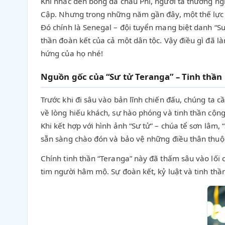
Khi nhắc đến bóng đá châu Phi, người ta thường ng
Cập. Nhưng trong những năm gần đây, một thế lực 
Đó chính là Senegal – đội tuyển mang biệt danh “Sư
thần đoàn kết của cả một dân tộc. Vậy điều gì đã
hứng của họ nhé!
Nguồn gốc của “Sư tử Teranga” – Tinh thần
Trước khi đi sâu vào bản lĩnh chiến đấu, chúng ta c
về lòng hiếu khách, sự hào phóng và tinh thần cộng
Khi kết hợp với hình ảnh “Sư tử” – chúa tể sơn lâ
sẵn sàng chào đón và bảo vệ những điều thân thuộ
Chính tinh thần “Teranga” này đã thấm sâu vào lối c
tim người hâm mộ. Sự đoàn kết, kỷ luật và tinh th