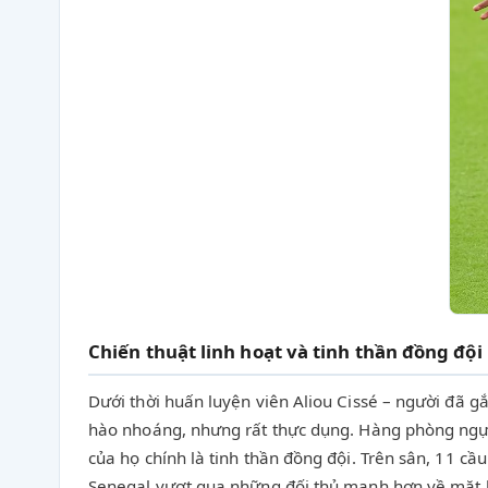
Chiến thuật linh hoạt và tinh thần đồng đội
Dưới thời huấn luyện viên Aliou Cissé – người đã g
hào nhoáng, nhưng rất thực dụng. Hàng phòng ngự 
của họ chính là tinh thần đồng đội. Trên sân, 11 c
Senegal vượt qua những đối thủ mạnh hơn về mặt k