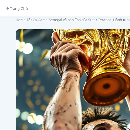
Trang Chủ
Home
›
Tất Cả Game
›
Senegal và bản lĩnh của Sư tử Teranga: Hành trìn