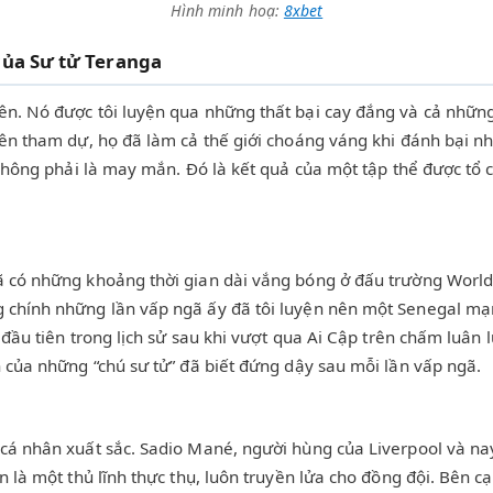
Hình minh hoạ:
8xbet
của Sư tử Teranga
n. Nó được tôi luyện qua những thất bại cay đắng và cả những 
iên tham dự, họ đã làm cả thế giới choáng váng khi đánh bại n
không phải là may mắn. Đó là kết quả của một tập thể được tổ chứ
 có những khoảng thời gian dài vắng bóng ở đấu trường World C
 chính những lần vấp ngã ấy đã tôi luyện nên một Senegal mạn
 đầu tiên trong lịch sử sau khi vượt qua Ai Cập trên chấm luân 
 của những “chú sư tử” đã biết đứng dậy sau mỗi lần vấp ngã.
cá nhân xuất sắc. Sadio Mané, người hùng của Liverpool và nay
 là một thủ lĩnh thực thụ, luôn truyền lửa cho đồng đội. Bên cạ