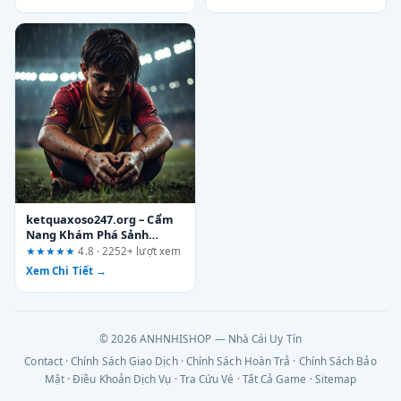
ketquaxoso247.org – Cẩm
Nang Khám Phá Sảnh
Game Dành Cho Mọi Người
★★★★★
4.8 · 2252+ lượt xem
Chơi
Xem Chi Tiết →
© 2026 ANHNHISHOP — Nhà Cái Uy Tín
Contact
·
Chính Sách Giao Dịch
·
Chính Sách Hoàn Trả
·
Chính Sách Bảo
Mật
·
Điều Khoản Dịch Vụ
·
Tra Cứu Vé
·
Tất Cả Game
·
Sitemap