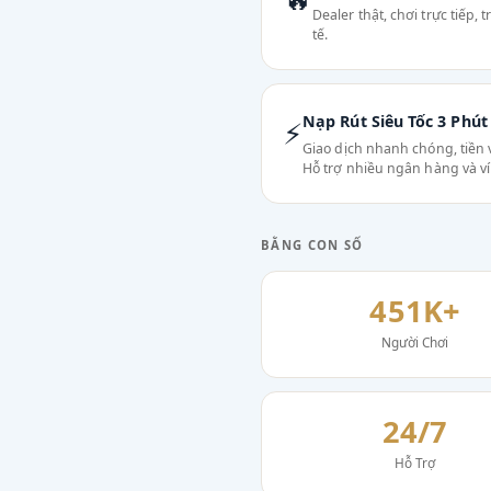
Dealer thật, chơi trực tiếp,
tế.
Nạp Rút Siêu Tốc 3 Phút
⚡
Giao dịch nhanh chóng, tiền 
Hỗ trợ nhiều ngân hàng và ví 
BẰNG CON SỐ
451K+
Người Chơi
24/7
Hỗ Trợ