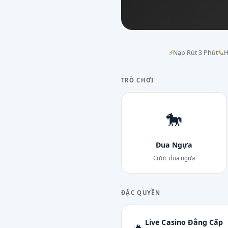
⚡
Nạp Rút 3 Phút
📞
H
TRÒ CHƠI
🐎
Đua Ngựa
Cược đua ngựa
ĐẶC QUYỀN
Live Casino Đẳng Cấp
🔥