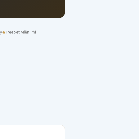
y
🔥
Freebet Miễn Phí