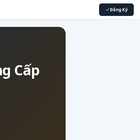
Đăng Ký
g Cấp