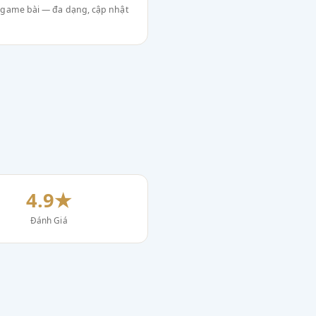
á, game bài — đa dạng, cập nhật
4.9★
Đánh Giá