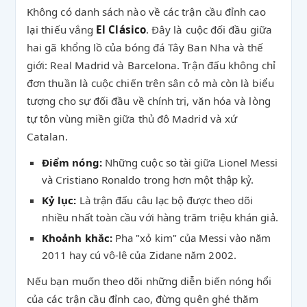
Không có danh sách nào về các trận cầu đỉnh cao
lại thiếu vắng
El Clásico
. Đây là cuộc đối đầu giữa
hai gã khổng lồ của bóng đá Tây Ban Nha và thế
giới: Real Madrid và Barcelona. Trận đấu không chỉ
đơn thuần là cuộc chiến trên sân cỏ mà còn là biểu
tượng cho sự đối đầu về chính trị, văn hóa và lòng
tự tôn vùng miền giữa thủ đô Madrid và xứ
Catalan.
Điểm nóng:
Những cuộc so tài giữa Lionel Messi
và Cristiano Ronaldo trong hơn một thập kỷ.
Kỷ lục:
Là trận đấu câu lạc bộ được theo dõi
nhiều nhất toàn cầu với hàng trăm triệu khán giả.
Khoảnh khắc:
Pha "xỏ kim" của Messi vào năm
2011 hay cú vô-lê của Zidane năm 2002.
Nếu bạn muốn theo dõi những diễn biến nóng hổi
của các trận cầu đỉnh cao, đừng quên ghé thăm