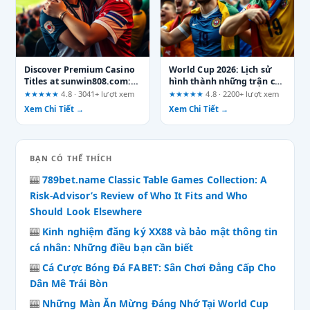
Discover Premium Casino
World Cup 2026: Lịch sử
Titles at sunwin808.com:
hình thành những trận cầu
An Independent Review of
nghẹt thở
★★★★★
4.8 · 3041+ lượt xem
★★★★★
4.8 · 2200+ lượt xem
Who Should — and
Xem Chi Tiết →
Xem Chi Tiết →
Shouldn’t — Play Here
BẠN CÓ THỂ THÍCH
🎰
789bet.name Classic Table Games Collection: A
Risk-Advisor’s Review of Who It Fits and Who
Should Look Elsewhere
🎰
Kinh nghiệm đăng ký XX88 và bảo mật thông tin
cá nhân: Những điều bạn cần biết
🎰
Cá Cược Bóng Đá FABET: Sân Chơi Đẳng Cấp Cho
Dân Mê Trái Bòn
🎰
Những Màn Ăn Mừng Đáng Nhớ Tại World Cup