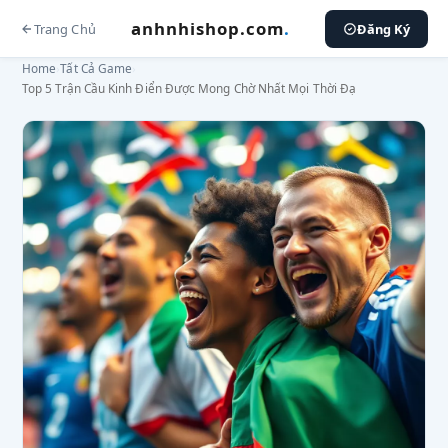
anhnhishop.com
.
Trang Chủ
Đăng Ký
Home
›
Tất Cả Game
›
Top 5 Trận Cầu Kinh Điển Được Mong Chờ Nhất Mọi Thời Đạ