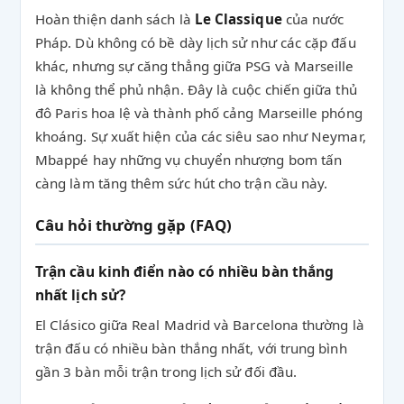
Hoàn thiện danh sách là
Le Classique
của nước
Pháp. Dù không có bề dày lịch sử như các cặp đấu
khác, nhưng sự căng thẳng giữa PSG và Marseille
là không thể phủ nhận. Đây là cuộc chiến giữa thủ
đô Paris hoa lệ và thành phố cảng Marseille phóng
khoáng. Sự xuất hiện của các siêu sao như Neymar,
Mbappé hay những vụ chuyển nhượng bom tấn
càng làm tăng thêm sức hút cho trận cầu này.
Câu hỏi thường gặp (FAQ)
Trận cầu kinh điển nào có nhiều bàn thắng
nhất lịch sử?
El Clásico giữa Real Madrid và Barcelona thường là
trận đấu có nhiều bàn thắng nhất, với trung bình
gần 3 bàn mỗi trận trong lịch sử đối đầu.