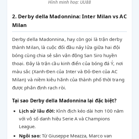
Hình minh hoạ: UU88
2. Derby della Madonnina: Inter Milan vs AC
Milan
Derby della Madonnina, hay còn gọi là trận derby
thành Milan, là cuộc đối đầu nảy lửa giữa hai đội
bóng cùng chia sẻ sân vận động San Siro huyền
thoại. Đây là trận cầu kinh điển của bóng đá Ý, nơi
màu sắc (Xanh-Đen của Inter và Đỏ-Đen của AC
Milan) và niềm kiêu hãnh của thành phố thời trang
được phân định rạch ròi.
Tại sao Derby della Madonnina lại đặc biệt?
Lịch sử lâu đời:
Kình địch kéo dài hơn 100 năm
với vô số danh hiệu Serie A và Champions
League.
Ngôi sao:
Từ Giuseppe Meazza, Marco van