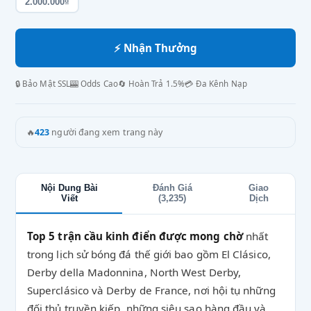
2.000.000₫
⚡ Nhận Thưởng
🔒 Bảo Mật SSL
🎰 Odds Cao
🔄 Hoàn Trả 1.5%
💳 Đa Kênh Nạp
🔥
423
người đang xem trang này
Nội Dung Bài
Đánh Giá
Giao
Viết
(3,235)
Dịch
Top 5 trận cầu kinh điển được mong chờ
nhất
trong lịch sử bóng đá thế giới bao gồm El Clásico,
Derby della Madonnina, North West Derby,
Superclásico và Derby de France, nơi hội tụ những
đối thủ truyền kiếp, những siêu sao hàng đầu và