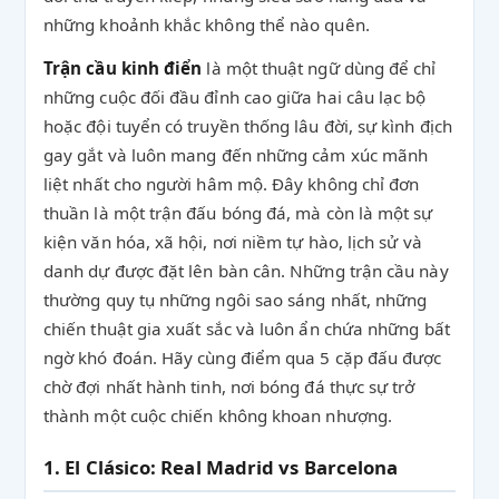
những khoảnh khắc không thể nào quên.
Trận cầu kinh điển
là một thuật ngữ dùng để chỉ
những cuộc đối đầu đỉnh cao giữa hai câu lạc bộ
hoặc đội tuyển có truyền thống lâu đời, sự kình địch
gay gắt và luôn mang đến những cảm xúc mãnh
liệt nhất cho người hâm mộ. Đây không chỉ đơn
thuần là một trận đấu bóng đá, mà còn là một sự
kiện văn hóa, xã hội, nơi niềm tự hào, lịch sử và
danh dự được đặt lên bàn cân. Những trận cầu này
thường quy tụ những ngôi sao sáng nhất, những
chiến thuật gia xuất sắc và luôn ẩn chứa những bất
ngờ khó đoán. Hãy cùng điểm qua 5 cặp đấu được
chờ đợi nhất hành tinh, nơi bóng đá thực sự trở
thành một cuộc chiến không khoan nhượng.
1. El Clásico: Real Madrid vs Barcelona