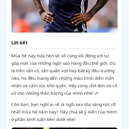
Lời kết
Mùa hè này hứa hẹn sẽ vô cùng sôi động với sự
góp mặt của những ngôi sao hàng đầu thế giới. Dù
là trên sân cỏ, sân quần vợt hay bất kỳ đấu trường
nào, họ đều mang đến những màn trình diễn mãn
nhãn và cảm xúc khó quên. Hãy cùng chờ đón và cổ
vũ cho những thần tượng của mình nhé! 🎉
Còn bạn, bạn nghĩ ai sẽ là ngôi sao tỏa sáng rực rỡ
nhất mùa hè năm nay? Hãy chia sẻ ý kiến của mình
ở phần bình luận bên dưới nhé!