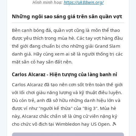
Hình minh hoạ:
https://uk88win.org/
Những ngôi sao sáng giá trên sân quần vợt
Bên cạnh bóng đá, quần vợt cũng là môn thể thao
được yêu thích trong mùa hè. Các tay vợt hàng đầu
thế giới đang chuẩn bị cho những giải Grand Slam
danh giá. Hãy cùng xem ai sẽ là người thống trị các
mặt sân cỏ hay sân đất nện.
Carlos Alcaraz - Hiện tượng của làng banh nỉ
Carlos Alcaraz đã tạo nên cơn sốt trên toàn thế giới
với lối chơi giàu năng lượng và kỹ thuật điêu luyện.
Dù còn trẻ, anh đã sở hữu những danh hiệu lớn và
được ví như "người kế thừa" của "Big 3". Mùa hè
này, Alcaraz chắc chắn sẽ là ứng cử viên nặng ký
cho chức vô địch tại Wimbledon hay US Open. 🎾