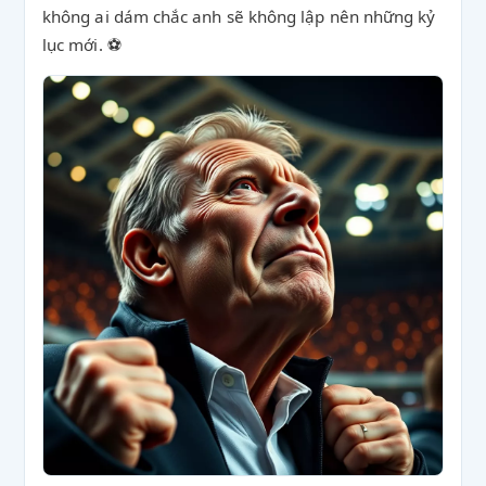
không ai dám chắc anh sẽ không lập nên những kỷ
lục mới. ⚽