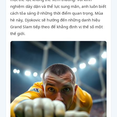
nghiệm dày dặn và thể lực sung mãn, anh luôn biết
cách tỏa sáng ở những thời điểm quan trọng. Mùa
hè này, Djokovic sẽ hướng đến những danh hiệu
Grand Slam tiếp theo để khẳng định vị thế số một
thế giới.