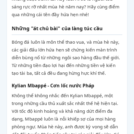
sáng rực rỡ nhất mùa hè năm nay? Hãy cùng điểm
qua những cái tên đầy hứa hẹn nhé!
Những "át chủ bài" của làng túc cầu
Bóng đá luôn là môn thể thao vua, và mùa hè này,
các giải đấu lớn hứa hẹn sẽ chứng kiến màn trình
diễn bùng nổ từ những ngôi sao hàng đầu thế giới.
Từ những tiền đạo lợi hại đến những tiền vệ kiến
tạo tài ba, tất cả đều đang hừng hực khí thế.
Kylian Mbappé - Cơn lốc nước Pháp
Không thể không nhắc đến Kylian Mbappé, một
trong những cầu thủ xuất sắc nhất thế hệ hiện tại.
Với tốc độ kinh hoàng và khả năng dứt điểm đa
dạng, Mbappé luôn là nỗi khiếp sợ của mọi hàng
phòng ngự. Mùa hè này, anh được kỳ vọng sẽ dẫn