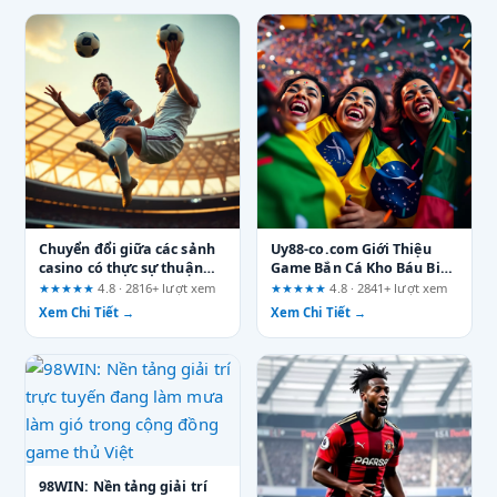
Chuyển đổi giữa các sảnh
Uy88-co.com Giới Thiệu
casino có thực sự thuận
Game Bắn Cá Kho Báu Biển
tiện trên dabetpro.com
Sâu: Mổ Xẻ Quảng Cáo
★★★★★
4.8 · 2816+ lượt xem
★★★★★
4.8 · 2841+ lượt xem
không? Góc nhìn từ người
Qua Tiêu Chí Cần Xác Minh
Xem Chi Tiết →
Xem Chi Tiết →
dùng lâu năm
98WIN: Nền tảng giải trí