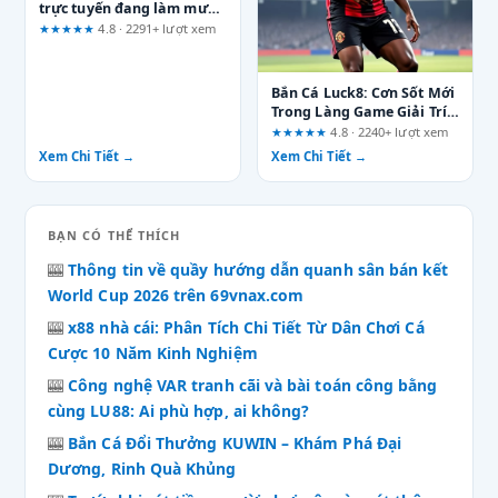
trực tuyến đang làm mưa
làm gió trong cộng đồng
★★★★★
4.8 · 2291+ lượt xem
game thủ Việt
Bắn Cá Luck8: Cơn Sốt Mới
Trong Làng Game Giải Trí
Trực Tuyến
★★★★★
4.8 · 2240+ lượt xem
Xem Chi Tiết →
Xem Chi Tiết →
BẠN CÓ THỂ THÍCH
🎰
Thông tin về quầy hướng dẫn quanh sân bán kết
World Cup 2026 trên 69vnax.com
🎰
x88 nhà cái: Phân Tích Chi Tiết Từ Dân Chơi Cá
Cược 10 Năm Kinh Nghiệm
🎰
Công nghệ VAR tranh cãi và bài toán công bằng
cùng LU88: Ai phù hợp, ai không?
🎰
Bắn Cá Đổi Thưởng KUWIN – Khám Phá Đại
Dương, Rinh Quà Khủng