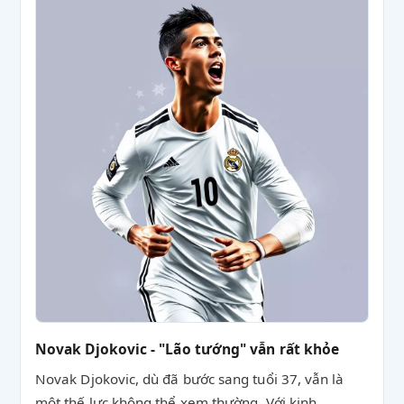
Novak Djokovic - "Lão tướng" vẫn rất khỏe
Novak Djokovic, dù đã bước sang tuổi 37, vẫn là
một thế lực không thể xem thường. Với kinh