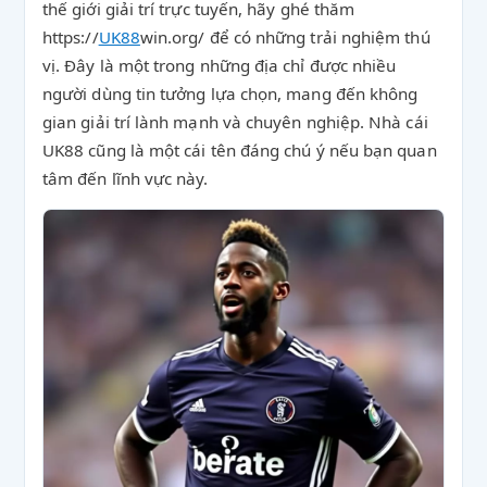
thế giới giải trí trực tuyến, hãy ghé thăm
https://
UK88
win.org/ để có những trải nghiệm thú
vị. Đây là một trong những địa chỉ được nhiều
người dùng tin tưởng lựa chọn, mang đến không
gian giải trí lành mạnh và chuyên nghiệp. Nhà cái
UK88 cũng là một cái tên đáng chú ý nếu bạn quan
tâm đến lĩnh vực này.