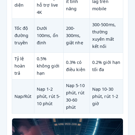
ít tính
lag trên
diện
hỗ trợ live
năng
mobile
4K
300-500ms,
Tốc độ
Dưới
200-
thường
đường
100ms, ổn
300ms,
xuyên mất
truyền
định
giật nhẹ
kết nối
Tỷ lệ
0.5%
0.3% có
0.2% giới hạn
hoàn
không giới
điều kiện
tối đa
trả
hạn
Nạp 5-10
Nạp 1-2
Nạp 10-30
phút, rút
Nạp/Rút
phút, rút 5-
phút, rút 1-2
30-60
10 phút
giờ
phút