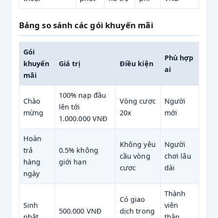
Bảng so sánh các gói khuyến mãi
Gói
Phù hợp
khuyến
Giá trị
Điều kiện
ai
mãi
100% nạp đầu
Chào
Vòng cược
Người
lên tới
mừng
20x
mới
1.000.000 VNĐ
Hoàn
Không yêu
Người
trả
0.5% không
cầu vòng
chơi lâu
hàng
giới hạn
cược
dài
ngày
Thành
Có giao
Sinh
viên
500.000 VNĐ
dịch trong
nhật
thân