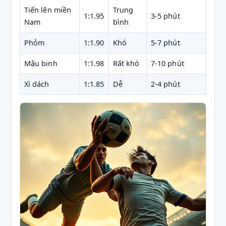
Tiến lên miền
Trung
1:1.95
3-5 phút
Nam
bình
Phỏm
1:1.90
Khó
5-7 phút
Mậu binh
1:1.98
Rất khó
7-10 phút
Xì dách
1:1.85
Dễ
2-4 phút