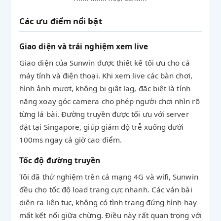
Các ưu điểm nổi bật
Giao diện và trải nghiệm xem live
Giao diện của Sunwin được thiết kế tối ưu cho cả
máy tính và điện thoại. Khi xem live các bàn chơi,
hình ảnh mượt, không bị giật lag, đặc biệt là tính
năng xoay góc camera cho phép người chơi nhìn rõ
từng lá bài. Đường truyền được tối ưu với server
đặt tại Singapore, giúp giảm độ trễ xuống dưới
100ms ngay cả giờ cao điểm.
Tốc độ đường truyền
Tôi đã thử nghiệm trên cả mạng 4G và wifi, Sunwin
đều cho tốc độ load trang cực nhanh. Các ván bài
diễn ra liên tục, không có tình trạng đứng hình hay
mất kết nối giữa chừng. Điều này rất quan trọng với