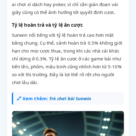
ai chơi xì dách hay poker, vì chỉ cần gián đoạn vài
giây cũng có thể ảnh hưởng tới quyết định cược.
Tỷ lệ hoàn trả và tỷ lệ ăn cược
Sunwin nổi tiếng với tỷ lệ hoàn trả cao hơn mặt
bằng chung. Cụ thể, sảnh hoàn trả 0.5% không giới
hạn cho mọi cược thua, trong khi các nhà cái khác
chỉ dừng ở 0.3%. Tỷ lệ ăn cược ở các game bài như
tiến lên, phỏm, mậu binh cũng nhỉnh hơn từ 5-10%
so với thị trường. Đây là lợi thế rõ rệt cho người
chơi lâu dài.
🔗 Xem thêm:
Trò chơi bài Sunwin