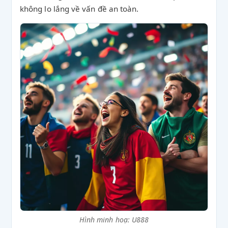
không lo lắng về vấn đề an toàn.
Hình minh hoạ: U888