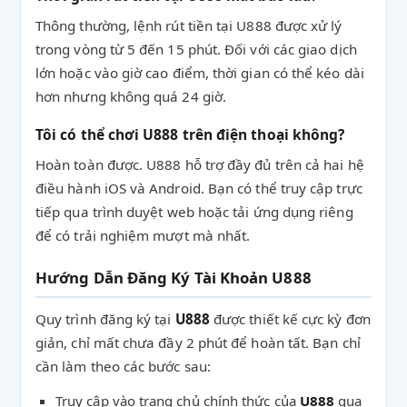
Thông thường, lệnh rút tiền tại U888 được xử lý
trong vòng từ 5 đến 15 phút. Đối với các giao dịch
lớn hoặc vào giờ cao điểm, thời gian có thể kéo dài
hơn nhưng không quá 24 giờ.
Tôi có thể chơi U888 trên điện thoại không?
Hoàn toàn được. U888 hỗ trợ đầy đủ trên cả hai hệ
điều hành iOS và Android. Bạn có thể truy cập trực
tiếp qua trình duyệt web hoặc tải ứng dụng riêng
để có trải nghiệm mượt mà nhất.
Hướng Dẫn Đăng Ký Tài Khoản U888
Quy trình đăng ký tại
U888
được thiết kế cực kỳ đơn
giản, chỉ mất chưa đầy 2 phút để hoàn tất. Bạn chỉ
cần làm theo các bước sau:
Truy cập vào trang chủ chính thức của
U888
qua