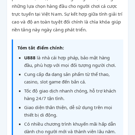
những lựa chọn hàng đầu cho người chơi cá cược
trực tuyến tại Việt Nam. Sự kết hợp giữa tính giải trí
cao và độ an toàn tuyệt đối chính là chìa khóa giúp
nền tảng này ngày càng phát triển.
Tóm tắt điểm chính:
U888
là nhà cái hợp pháp, bảo mật hàng
đầu, phù hợp với mọi đối tượng người chơi.
Cung cấp đa dạng sản phẩm từ thể thao,
casino, slot game đến bắn cá.
Tốc độ giao dịch nhanh chóng, hỗ trợ khách
hàng 24/7 tận tình.
Giao diện thân thiện, dễ sử dụng trên mọi
thiết bị di động.
Có nhiều chương trình khuyến mãi hấp dẫn
dành cho người mới và thành viên lâu năm.