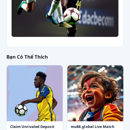
Bạn Có Thể Thích
Claim Unrivaled Deposit
mu88.global Live Match