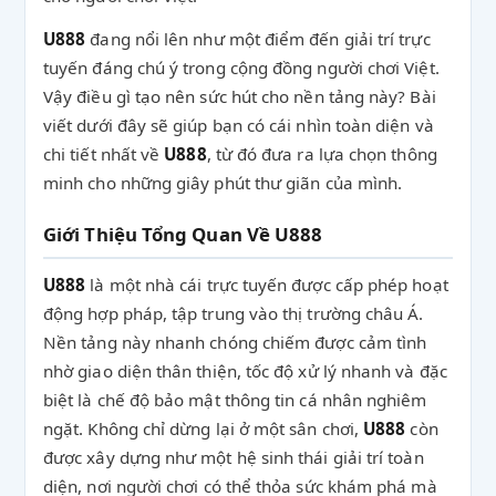
U888
đang nổi lên như một điểm đến giải trí trực
tuyến đáng chú ý trong cộng đồng người chơi Việt.
Vậy điều gì tạo nên sức hút cho nền tảng này? Bài
viết dưới đây sẽ giúp bạn có cái nhìn toàn diện và
chi tiết nhất về
U888
, từ đó đưa ra lựa chọn thông
minh cho những giây phút thư giãn của mình.
Giới Thiệu Tổng Quan Về U888
U888
là một nhà cái trực tuyến được cấp phép hoạt
động hợp pháp, tập trung vào thị trường châu Á.
Nền tảng này nhanh chóng chiếm được cảm tình
nhờ giao diện thân thiện, tốc độ xử lý nhanh và đặc
biệt là chế độ bảo mật thông tin cá nhân nghiêm
ngặt. Không chỉ dừng lại ở một sân chơi,
U888
còn
được xây dựng như một hệ sinh thái giải trí toàn
diện, nơi người chơi có thể thỏa sức khám phá mà