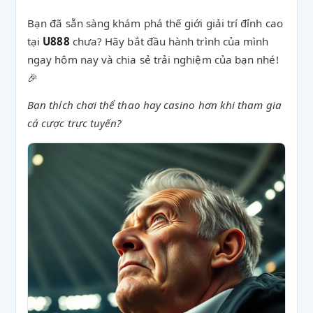
Bạn đã sẵn sàng khám phá thế giới giải trí đỉnh cao
tại
U888
chưa? Hãy bắt đầu hành trình của mình
ngay hôm nay và chia sẻ trải nghiệm của bạn nhé!
🎉
Bạn thích chơi thể thao hay casino hơn khi tham gia
cá cược trực tuyến?