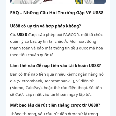
FAQ – Những Câu Hỏi Thường Gặp Về U888
U888 có uy tín và hợp pháp không?
Có.
U888
được cấp phép bởi PAGCOR, một tổ chức
quản lý cờ bạc uy tín tại châu Á. Mọi hoạt động
thanh toán và bảo mật thông tin đều được mã hóa
theo tiêu chuẩn quốc tế.
Làm thế nào để nạp tiền vào tài khoản U888?
Bạn có thể nạp tiền qua nhiều kênh: ngân hàng nội
địa (Vietcombank, Techcombank...), ví điện tử
(Momo, ZaloPay), hoặc thẻ cào điện thoại. Số tiền
sẽ được cập nhật vào tài khoản ngay lập tức.
Mất bao lâu để rút tiền thắng cược từ U888?
Thông thường, yêu cầu rút tiền được xử lý trong