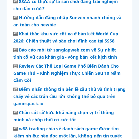
🎰
88AA có thực sự là sân chơi đáng trải nghiệm
cho dân cược?
🎰
Hướng dẫn đăng nhập Sunwin nhanh chóng và
an toàn cho newbie
🎰
Khai thác khu vực cột xa ở bán kết World Cup
2026: Chiến thuật và sân chơi đỉnh cao tại SSS8
🎰
Báo cáo mới từ sanglapweb.com về Sự nhiệt
tình cổ vũ của khán giả - vòng bán kết kịch tính
🎰
Review Các Thể Loại Game Phổ Biến Dành Cho
Game Thủ – Kinh Nghiệm Thực Chiến Sau 10 Năm
Cầm Còi
🎰
Điểm nhấn thông tin bên lề cầu thủ và tình trạng
cháy vé các trận cầu lớn không thể bỏ qua trên
gamespack.io
🎰
Chân sút sở hữu khả năng chọn vị trí thông
minh và chớp thời cơ cực tốt
🎰
w88.trading chia sẻ danh sách game được tìm
kiếm nhiều: nên đọc một lần, không nên tin tuyệt