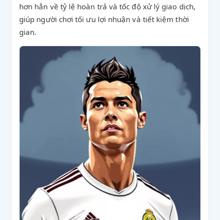
hơn hẳn về tỷ lệ hoàn trả và tốc độ xử lý giao dịch,
giúp người chơi tối ưu lợi nhuận và tiết kiệm thời
gian.