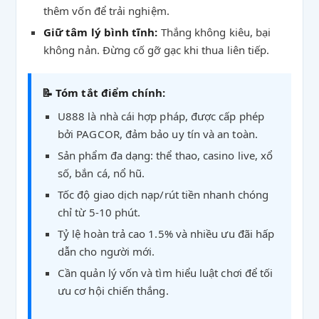
thêm vốn để trải nghiệm.
Giữ tâm lý bình tĩnh:
Thắng không kiêu, bại
không nản. Đừng cố gỡ gạc khi thua liên tiếp.
📝 Tóm tắt điểm chính:
U888 là nhà cái hợp pháp, được cấp phép
bởi PAGCOR, đảm bảo uy tín và an toàn.
Sản phẩm đa dạng: thể thao, casino live, xổ
số, bắn cá, nổ hũ.
Tốc độ giao dịch nạp/rút tiền nhanh chóng
chỉ từ 5-10 phút.
Tỷ lệ hoàn trả cao 1.5% và nhiều ưu đãi hấp
dẫn cho người mới.
Cần quản lý vốn và tìm hiểu luật chơi để tối
ưu cơ hội chiến thắng.