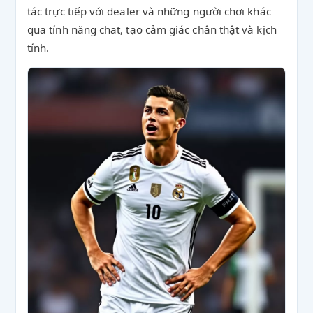
tác trực tiếp với dealer và những người chơi khác
qua tính năng chat, tạo cảm giác chân thật và kịch
tính.