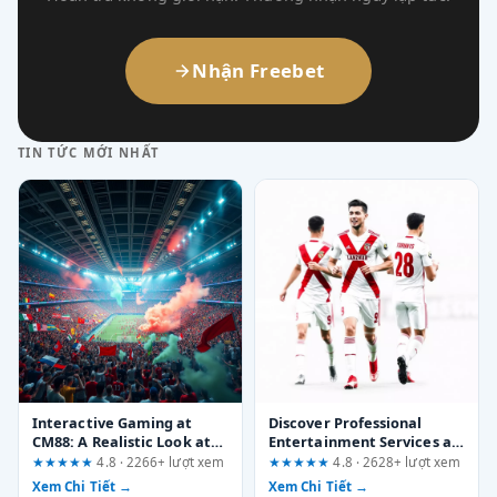
Nhận Freebet
TIN TỨC MỚI NHẤT
Interactive Gaming at
Discover Professional
CM88: A Realistic Look at
Entertainment Services at
the User Experience
w88.trading: A Critical
★★★★★
4.8 · 2266+ lượt xem
★★★★★
4.8 · 2628+ lượt xem
Review of What the
Xem Chi Tiết →
Xem Chi Tiết →