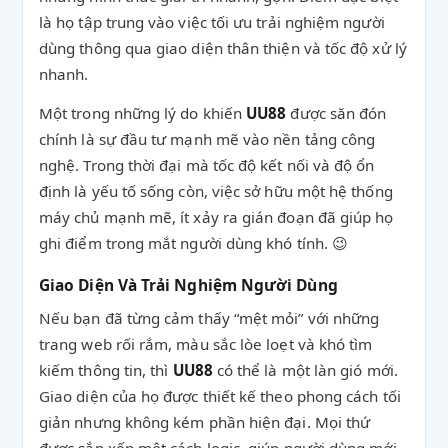
là họ tập trung vào việc tối ưu trải nghiệm người
dùng thông qua giao diện thân thiện và tốc độ xử lý
nhanh.
Một trong những lý do khiến
UU88
được săn đón
chính là sự đầu tư mạnh mẽ vào nền tảng công
nghệ. Trong thời đại mà tốc độ kết nối và độ ổn
định là yếu tố sống còn, việc sở hữu một hệ thống
máy chủ mạnh mẽ, ít xảy ra gián đoạn đã giúp họ
ghi điểm trong mắt người dùng khó tính. 😉
Giao Diện Và Trải Nghiệm Người Dùng
Nếu bạn đã từng cảm thấy “mệt mỏi” với những
trang web rối rắm, màu sắc lòe loẹt và khó tìm
kiếm thông tin, thì
UU88
có thể là một làn gió mới.
Giao diện của họ được thiết kế theo phong cách tối
giản nhưng không kém phần hiện đại. Mọi thứ