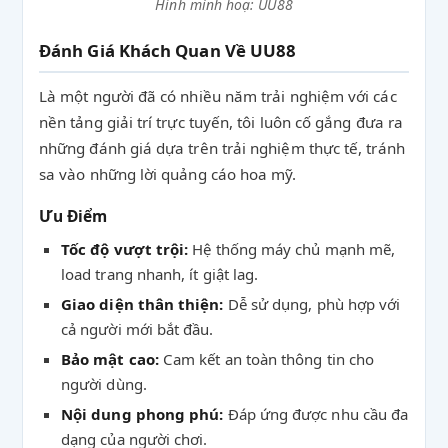
Hình minh hoạ: UU88
Đánh Giá Khách Quan Về UU88
Là một người đã có nhiều năm trải nghiệm với các
nền tảng giải trí trực tuyến, tôi luôn cố gắng đưa ra
những đánh giá dựa trên trải nghiệm thực tế, tránh
sa vào những lời quảng cáo hoa mỹ.
Ưu Điểm
Tốc độ vượt trội:
Hệ thống máy chủ mạnh mẽ,
load trang nhanh, ít giật lag.
Giao diện thân thiện:
Dễ sử dụng, phù hợp với
cả người mới bắt đầu.
Bảo mật cao:
Cam kết an toàn thông tin cho
người dùng.
Nội dung phong phú:
Đáp ứng được nhu cầu đa
dạng của người chơi.