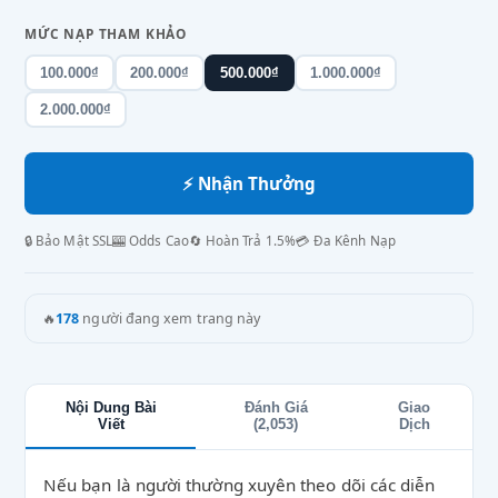
MỨC NẠP THAM KHẢO
100.000₫
200.000₫
500.000₫
1.000.000₫
2.000.000₫
⚡ Nhận Thưởng
🔒 Bảo Mật SSL
🎰 Odds Cao
🔄 Hoàn Trả 1.5%
💳 Đa Kênh Nạp
🔥
178
người đang xem trang này
Nội Dung Bài
Đánh Giá
Giao
Viết
(2,053)
Dịch
Nếu bạn là người thường xuyên theo dõi các diễn