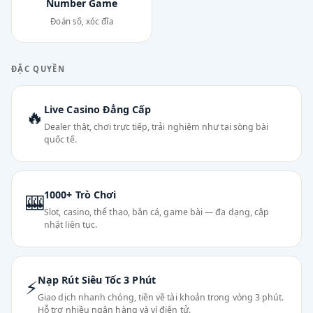
Number Game
Đoán số, xóc đĩa
ĐẶC QUYỀN
Live Casino Đẳng Cấp
🔥
Dealer thật, chơi trực tiếp, trải nghiệm như tại sòng bài
quốc tế.
1000+ Trò Chơi
🎰
Slot, casino, thể thao, bắn cá, game bài — đa dạng, cập
nhật liên tục.
Nạp Rút Siêu Tốc 3 Phút
⚡
Giao dịch nhanh chóng, tiền về tài khoản trong vòng 3 phút.
Hỗ trợ nhiều ngân hàng và ví điện tử.