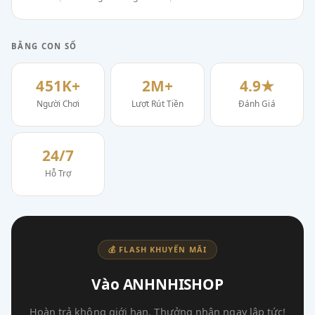
BẰNG CON SỐ
451K+
2M+
4.9★
Người Chơi
Lượt Rút Tiền
Đánh Giá
24/7
Hỗ Trợ
💰 FLASH KHUYẾN MÃI
Vào ANHNHISHOP
Hoàn trả không giới hạn. Thưởng nhận ngay lập tức!