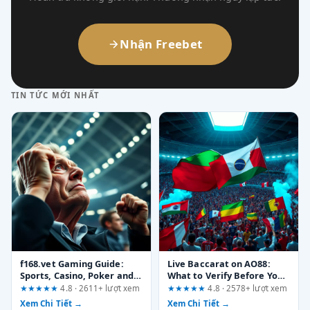
Nhận Freebet
TIN TỨC MỚI NHẤT
f168.vet Gaming Guide:
Live Baccarat on AO88:
Sports, Casino, Poker and
What to Verify Before You
Arcade Games
Sit Down
★★★★★
4.8 · 2611+ lượt xem
★★★★★
4.8 · 2578+ lượt xem
Xem Chi Tiết →
Xem Chi Tiết →