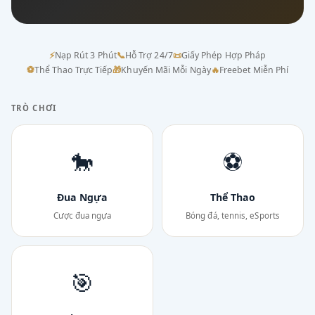
⚡
Nạp Rút 3 Phút
📞
Hỗ Trợ 24/7
📜
Giấy Phép Hợp Pháp
⚽
Thể Thao Trực Tiếp
🎁
Khuyến Mãi Mỗi Ngày
🔥
Freebet Miễn Phí
TRÒ CHƠI
🐎
⚽
Đua Ngựa
Thể Thao
Cược đua ngựa
Bóng đá, tennis, eSports
🎯