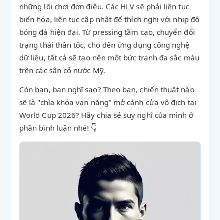
những lối chơi đơn điệu. Các HLV sẽ phải liên tục
biến hóa, liên tục cập nhật để thích nghi với nhịp độ
bóng đá hiện đại. Từ pressing tầm cao, chuyển đổi
trạng thái thần tốc, cho đến ứng dụng công nghệ
dữ liệu, tất cả sẽ tạo nên một bức tranh đa sắc màu
trên các sân cỏ nước Mỹ.
Còn bạn, bạn nghĩ sao? Theo bạn, chiến thuật nào
sẽ là "chìa khóa vạn năng" mở cánh cửa vô địch tại
World Cup 2026? Hãy chia sẻ suy nghĩ của mình ở
phần bình luận nhé! 👇