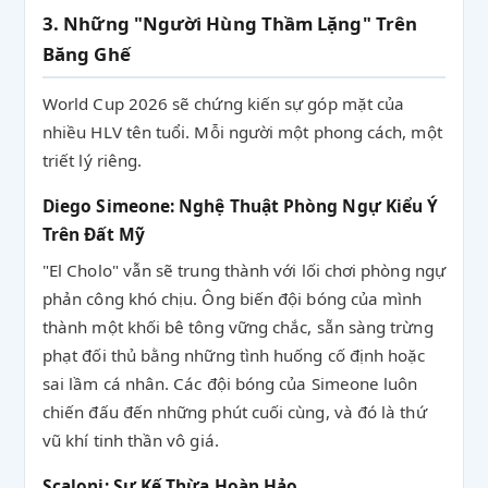
3. Những "Người Hùng Thầm Lặng" Trên
Băng Ghế
World Cup 2026 sẽ chứng kiến sự góp mặt của
nhiều HLV tên tuổi. Mỗi người một phong cách, một
triết lý riêng.
Diego Simeone: Nghệ Thuật Phòng Ngự Kiểu Ý
Trên Đất Mỹ
"El Cholo" vẫn sẽ trung thành với lối chơi phòng ngự
phản công khó chịu. Ông biến đội bóng của mình
thành một khối bê tông vững chắc, sẵn sàng trừng
phạt đối thủ bằng những tình huống cố định hoặc
sai lầm cá nhân. Các đội bóng của Simeone luôn
chiến đấu đến những phút cuối cùng, và đó là thứ
vũ khí tinh thần vô giá.
Scaloni: Sự Kế Thừa Hoàn Hảo