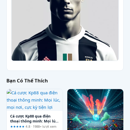
Bạn Có Thể Thích
Cá cược Kp88 qua điện
thoại thông minh: Mọi lúc,
mọi nơi, cực kỳ tiện lợi
★★★★★
4.8 · 1988+ lượt xem