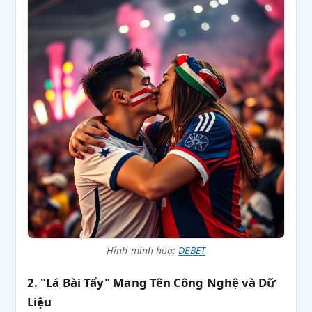
Hình minh hoạ:
DEBET
2. "Lá Bài Tẩy" Mang Tên Công Nghệ và Dữ
Liệu