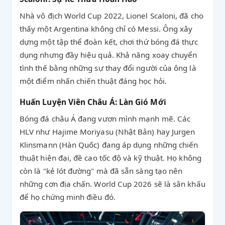
Nhà vô địch World Cup 2022, Lionel Scaloni, đã cho
thấy một Argentina không chỉ có Messi. Ông xây
dựng một tập thể đoàn kết, chơi thứ bóng đá thực
dụng nhưng đầy hiệu quả. Khả năng xoay chuyển
tình thế bằng những sự thay đổi người của ông là
một điểm nhấn chiến thuật đáng học hỏi.
Huấn Luyện Viên Châu Á: Làn Gió Mới
Bóng đá châu Á đang vươn mình mạnh mẽ. Các
HLV như Hajime Moriyasu (Nhật Bản) hay Jurgen
Klinsmann (Hàn Quốc) đang áp dụng những chiến
thuật hiện đại, đề cao tốc độ và kỹ thuật. Họ không
còn là "kẻ lót đường" mà đã sẵn sàng tạo nên
những cơn địa chấn. World Cup 2026 sẽ là sân khấu
để họ chứng minh điều đó.