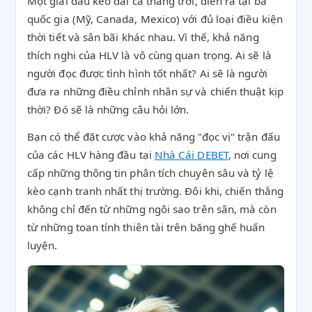
Một giải đấu kéo dài cả tháng trời, diễn ra tại ba
quốc gia (Mỹ, Canada, Mexico) với đủ loại điều kiện
thời tiết và sân bãi khác nhau. Vì thế, khả năng
thích nghi của HLV là vô cùng quan trọng. Ai sẽ là
người đọc được tình hình tốt nhất? Ai sẽ là người
đưa ra những điều chỉnh nhân sự và chiến thuật kịp
thời? Đó sẽ là những câu hỏi lớn.
Bạn có thể đặt cược vào khả năng "đọc vị" trận đấu
của các HLV hàng đầu tại
Nhà Cái DEBET
, nơi cung
cấp những thông tin phân tích chuyên sâu và tỷ lệ
kèo cạnh tranh nhất thị trường. Đôi khi, chiến thắng
không chỉ đến từ những ngôi sao trên sân, mà còn
từ những toan tính thiên tài trên băng ghế huấn
luyện.