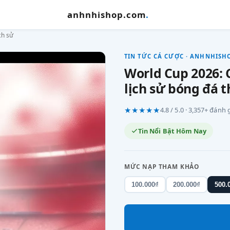
anhnhishop.com
.
ch sử
TIN TỨC CÁ CƯỢC · ANHNHISH
World Cup 2026: 
lịch sử bóng đá t
★★★★★
4.8 / 5.0 · 3,357+ đánh
Tin Nổi Bật Hôm Nay
MỨC NẠP THAM KHẢO
100.000₫
200.000₫
500.