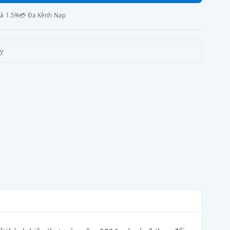
rả 1.5%
💳 Đa Kênh Nạp
y