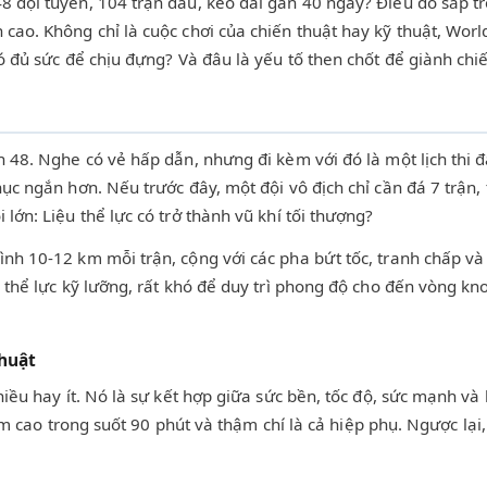
8 đội tuyển, 104 trận đấu, kéo dài gần 40 ngày? Điều đó sắp t
cao. Không chỉ là cuộc chơi của chiến thuật hay kỹ thuật, Worl
có đủ sức để chịu đựng? Và đâu là yếu tố then chốt để giành chi
n 48. Nghe có vẻ hấp dẫn, nhưng đi kèm với đó là một lịch thi đ
ục ngắn hơn. Nếu trước đây, một đội vô địch chỉ cần đá 7 trận, 
lớn: Liệu thể lực có trở thành vũ khí tối thượng?
nh 10-12 km mỗi trận, cộng với các pha bứt tốc, tranh chấp và
 thể lực kỹ lưỡng, rất khó để duy trì phong độ cho đến vòng kn
thuật
hiều hay ít. Nó là sự kết hợp giữa sức bền, tốc độ, sức mạnh và
 tầm cao trong suốt 90 phút và thậm chí là cả hiệp phụ. Ngược lạ