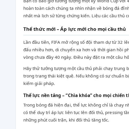
Bạn có bao giờ tưởng tượng một kỳ World Cup với 4
hoàn toàn cách chúng ta nhìn nhận về bóng đá đỉnh 
nhất mà lịch sử từng chứng kiến. Liệu các cầu thủ 
Thể thức mới – Áp lực mới cho mọi cầu thủ
Lần đầu tiên, FIFA mở rộng số đội tham dự từ 32 lê
đấu nhiều hơn, di chuyển xa hơn và thời gian hồi ph
vòng chưa đầy 40 ngày. Điều này đặt ra một câu hỏi 
Hãy thử tưởng tượng một cầu thủ phải chạy trung bì
trong trạng thái kiệt quệ. Nếu không có sự chuẩn bị
kiếm giải pháp.
Thể lực nền tảng – “Chìa khóa” cho mọi chiến 
Trong bóng đá hiện đại, thể lực không chỉ là chạy n
có thể duy trì áp lực liên tục lên đối thủ, pressing
những phút cuối trận, khi đối thủ tăng tốc.