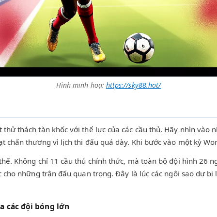
Hình minh hoạ:
https://sky88.hot/
thử thách tàn khốc với thể lực của các cầu thủ. Hãy nhìn vào
 chấn thương vì lịch thi đấu quá dày. Khi bước vào một kỳ Worl
hế. Không chỉ 11 cầu thủ chính thức, mà toàn bộ đội hình 26 ng
 cho những trận đấu quan trọng. Đây là lúc các ngôi sao dự bị 
a các đội bóng lớn