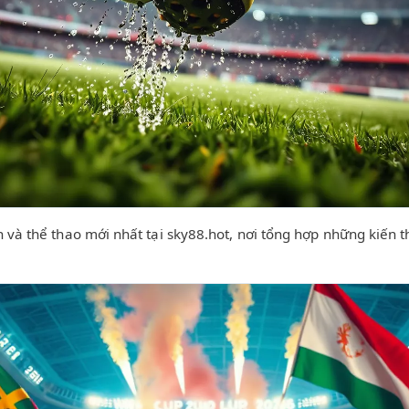
 và thể thao mới nhất tại sky88.hot, nơi tổng hợp những kiến 