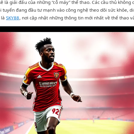
là giải đấu của những “cỗ máy” thể thao. Các cầu thủ không ch
đội tuyển đang đầu tư mạnh vào công nghệ theo dõi sức khỏe, d
 là
SKY88
, nơi cập nhật những thông tin mới nhất về thể thao v