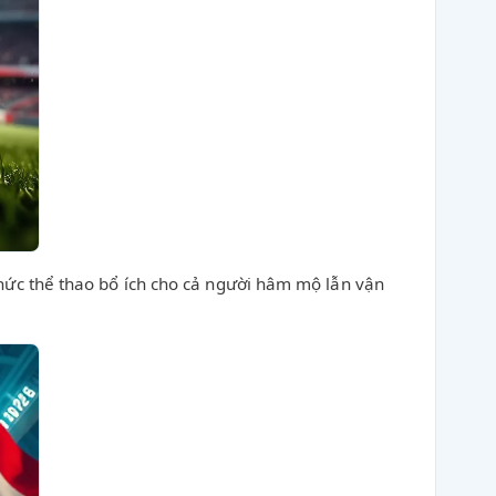
thức thể thao bổ ích cho cả người hâm mộ lẫn vận