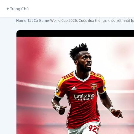
Trang Chủ
Home
›
Tất Cả Game
›
World Cup 2026: Cuộc đua thể lực khốc liệt nhất lị