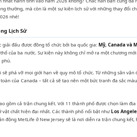
ớn nhất hành tinh vào năm 2026 không? Chắc hẳn bạn cũng đã ng
ng thường, mà còn là một sự kiện lịch sử với những thay đổi ch
2026 nhé!
ong Lịch Sử
c giải đấu được đồng tổ chức bởi ba quốc gia:
Mỹ, Canada và 
h thổ của ba nước. Sự kiện này không chỉ mở ra một chương mớ
 phú.
6 sẽ phá vỡ mọi giới hạn về quy mô tổ chức. Từ những sân vận 
n toàn của Canada – tất cả sẽ tạo nên một bức tranh đa sắc m
 bao gồm cả trận chung kết. Với 11 thành phố được chọn làm đị
vật chất hiện đại nhất. Các thành phố nổi bật như
Los Angele
ận động MetLife ở New Jersey sẽ là nơi diễn ra trận chung kết,