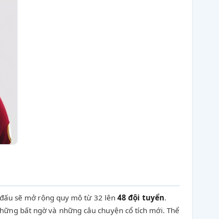
ải đấu sẽ mở rộng quy mô từ 32 lên
48 đội tuyển
.
những bất ngờ và những câu chuyện cổ tích mới. Thể