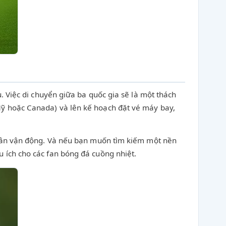
u. Việc di chuyển giữa ba quốc gia sẽ là một thách
 Mỹ hoặc Canada) và lên kế hoạch đặt vé máy bay,
ác sân vận động. Và nếu bạn muốn tìm kiếm một nền
u ích cho các fan bóng đá cuồng nhiệt.