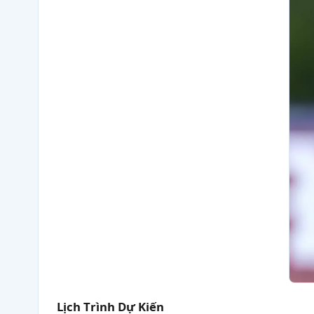
Lịch Trình Dự Kiến