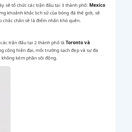
y sẽ tổ chức các trận đấu tại 3 thành phố:
Mexico
ng khoảnh khắc lịch sử của bóng đá thế giới, sẽ
co chắc chắn sẽ là điểm nhấn khó quên.
các trận đấu tại 2 thành phố là
Toronto và
g cộng hiện đại, môi trường sạch đẹp và sự đa
 không kém phần sôi động.