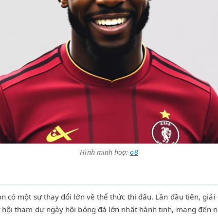
Hình minh hoạ:
o8
n có một sự thay đổi lớn về thể thức thi đấu. Lần đầu tiên, gi
cơ hội tham dự ngày hội bóng đá lớn nhất hành tinh, mang đến 