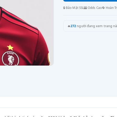
🔒 Bảo Mật SSL
🎰 Odds Cao
🔄 Hoàn T
🔥
272
người đang xem trang nà