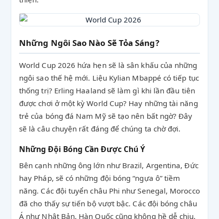
Những Ngôi Sao Nào Sẽ Tỏa Sáng?
World Cup 2026 hứa hẹn sẽ là sân khấu của những
ngôi sao thế hệ mới. Liệu Kylian Mbappé có tiếp tục
thống trị? Erling Haaland sẽ làm gì khi lần đầu tiên
được chơi ở một kỳ World Cup? Hay những tài năng
trẻ của bóng đá Nam Mỹ sẽ tạo nên bất ngờ? Đây
sẽ là câu chuyện rất đáng để chúng ta chờ đợi.
Những Đội Bóng Cần Được Chú Ý
Bên cạnh những ông lớn như Brazil, Argentina, Đức
hay Pháp, sẽ có những đội bóng “ngựa ô” tiềm
năng. Các đội tuyển châu Phi như Senegal, Morocco
đã cho thấy sự tiến bộ vượt bậc. Các đội bóng châu
Á như Nhật Bản, Hàn Quốc cũng không hề dễ chịu.