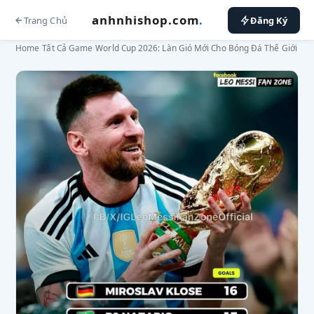
anhnhishop.com
.
Trang Chủ
Đăng Ký
Home
›
Tất Cả Game
›
World Cup 2026: Làn Gió Mới Cho Bóng Đá Thế Giới