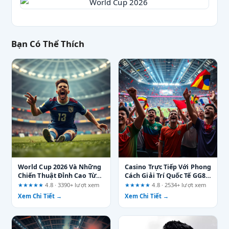
Bạn Có Thể Thích
World Cup 2026 Và Những
Casino Trực Tiếp Với Phong
Chiến Thuật Đỉnh Cao Từ
Cách Giải Trí Quốc Tế GG88
Các Huấn Luyện Viên Tài
– Sân Chơi Cho Dân Chơi
★★★★★
4.8 · 3390+ lượt xem
★★★★★
4.8 · 2534+ lượt xem
Năng Nhất
Thực Thụ
Xem Chi Tiết →
Xem Chi Tiết →