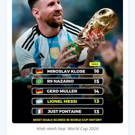
Hình minh hoạ: World Cup 2026