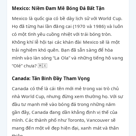
Mexico: Niềm Đam Mê Bóng Đá Bất Tận
Mexico là quốc gia có bề dày lịch sử với World Cup.
Họ đã từng hai lần đăng cai (1970 và 1986) và luôn
có một tình yêu cuồng nhiệt với trái bóng tròn.
Không khí lễ hội tại các khán đài Mexico sẽ là một
trải nghiệm khó quên. Bạn đã sẵn sàng để hòa
mình vào làn sóng “La Ola” và những tiếng hô vang
“Olé” chưa? 🇲🇽
Canada: Tân Binh Đầy Tham Vọng
Canada có thể là cái tên mới mẻ trong vai trò chủ
nhà World Cup, nhưng đừng xem thường họ. Với sự
đầu tư mạnh mẽ vào bóng đá trong những năm
gần đây, Canada đang dần khẳng định vị thế của
mình. Các thành phố như Toronto, Vancouver sẽ
mang đến một vẻ đẹp hiện đại, xanh mát và thân
thiện.