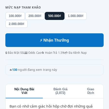
MỨC NẠP THAM KHẢO
100.000₫
200.000₫
500.000₫
1.000.000₫
2.000.000₫
⚡ Nhận Thưởng
🔒 Bảo Mật SSL
🎰 Odds Cao
🔄 Hoàn Trả 1.5%
💳 Đa Kênh Nạp
🔥
130
người đang xem trang này
Nội Dung Bài
Đánh Giá
Giao
Viết
(2,872)
Dịch
Bạn có nhớ cảm giác hồi hộp chờ đợi những quả