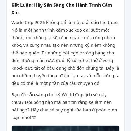
Kết Luận: Hãy Sẵn Sàng Cho Hành Trình Cảm
Xúc
World Cup 2026 không chỉ là một giải đấu thể thao.
Nó là một hành trình cảm xúc kéo dài suốt một
tháng, nơi chúng ta sẽ cùng nhau cười, cùng nhau
khóc, và cùng nhau tạo nên những kỷ niệm không
thể nào quên. Từ những bất ngờ ở vòng bảng cho
đến những màn rượt đuổi tỷ số nghẹt thở ở vòng
knock-out, tất cả đều đang chờ đón chúng ta. Đây là
nơi những huyền thoại được tạo ra, và mỗi chúng ta
đều có thể là một phần của câu chuyện đó.
Bạn đã sẵn sàng cho kỳ World Cup lịch sử này
chưa? Đội bóng nào mà bạn tin rằng sẽ làm nên
bất ngờ? Hãy chia sẻ suy nghĩ của bạn ở phần bình
luận nhé! ⚽