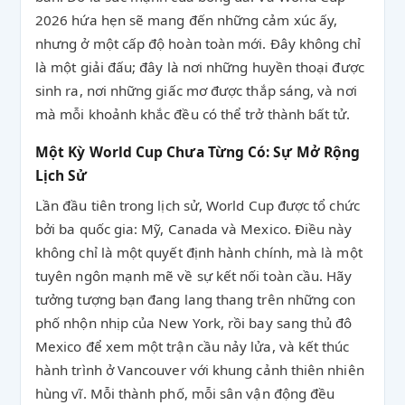
2026 hứa hẹn sẽ mang đến những cảm xúc ấy,
nhưng ở một cấp độ hoàn toàn mới. Đây không chỉ
là một giải đấu; đây là nơi những huyền thoại được
sinh ra, nơi những giấc mơ được thắp sáng, và nơi
mà mỗi khoảnh khắc đều có thể trở thành bất tử.
Một Kỳ World Cup Chưa Từng Có: Sự Mở Rộng
Lịch Sử
Lần đầu tiên trong lịch sử, World Cup được tổ chức
bởi ba quốc gia: Mỹ, Canada và Mexico. Điều này
không chỉ là một quyết định hành chính, mà là một
tuyên ngôn mạnh mẽ về sự kết nối toàn cầu. Hãy
tưởng tượng bạn đang lang thang trên những con
phố nhộn nhịp của New York, rồi bay sang thủ đô
Mexico để xem một trận cầu nảy lửa, và kết thúc
hành trình ở Vancouver với khung cảnh thiên nhiên
hùng vĩ. Mỗi thành phố, mỗi sân vận động đều