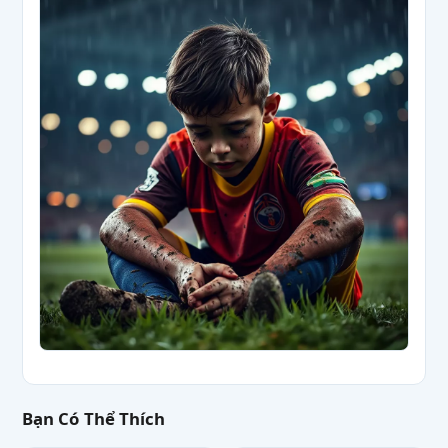
Bạn Có Thể Thích