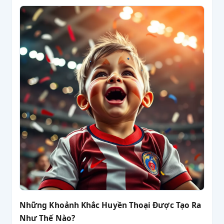
Những Khoảnh Khắc Huyền Thoại Được Tạo Ra
Như Thế Nào?