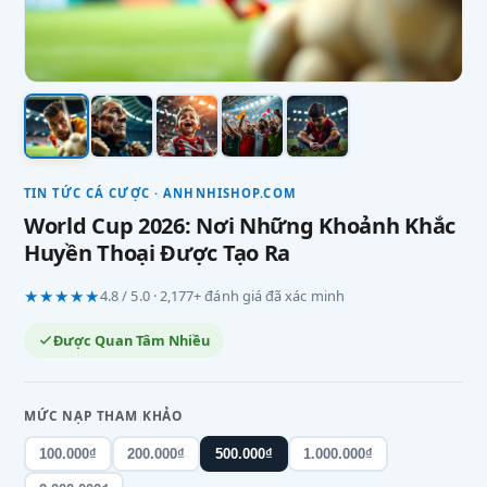
TIN TỨC CÁ CƯỢC · ANHNHISHOP.COM
World Cup 2026: Nơi Những Khoảnh Khắc
Huyền Thoại Được Tạo Ra
★★★★★
4.8 / 5.0 · 2,177+ đánh giá đã xác minh
Được Quan Tâm Nhiều
MỨC NẠP THAM KHẢO
100.000₫
200.000₫
500.000₫
1.000.000₫