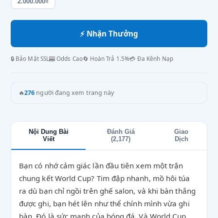
2.000.000₫
⚡ Nhận Thưởng
🔒 Bảo Mật SSL
🎰 Odds Cao
🔄 Hoàn Trả 1.5%
💳 Đa Kênh Nạp
🔥
276
người đang xem trang này
Nội Dung Bài
Đánh Giá
Giao
Viết
(2,177)
Dịch
Bạn có nhớ cảm giác lần đầu tiên xem một trận
chung kết World Cup? Tim đập nhanh, mồ hôi túa
ra dù bạn chỉ ngồi trên ghế salon, và khi bàn thắng
được ghi, bạn hét lên như thể chính mình vừa ghi
bàn. Đó là sức mạnh của bóng đá. Và World Cup