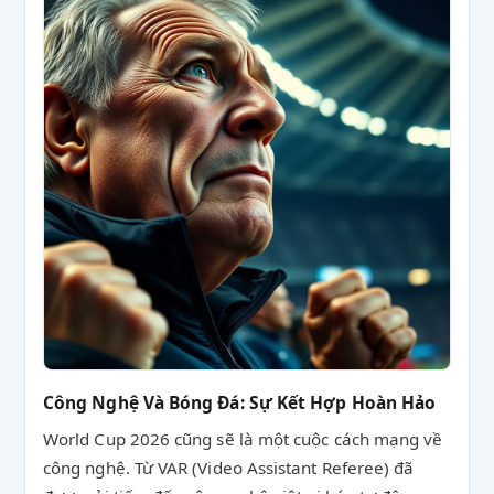
Công Nghệ Và Bóng Đá: Sự Kết Hợp Hoàn Hảo
World Cup 2026 cũng sẽ là một cuộc cách mạng về
công nghệ. Từ VAR (Video Assistant Referee) đã