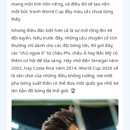
mang một linh hồn riêng, và điều đó sẽ tạo nên
một bức tranh World Cup đầy màu sắc chưa từng
thấy.
Nhưng điều đặc biệt hơn cả là sự mở rộng lên 48
đội tuyển. Nếu trước đây, những câu chuyện cổ tích
thường chỉ dành cho các đội bóng lớn, thì giờ đây,
các "chú ngựa ô" từ châu Phi, châu Á hay Bắc Mỹ có
thêm cơ hội để tỏa sáng. Hãy nhớ đến Senegal năm
2002, hay Costa Rica năm 2014. World Cup 2026 sẽ
là sân chơi của những điều không tưởng, nơi một
pha bóng xuất thần có thể đưa một quốc gia nhỏ bé
lên bản đồ bóng đá thế giới. 🏆