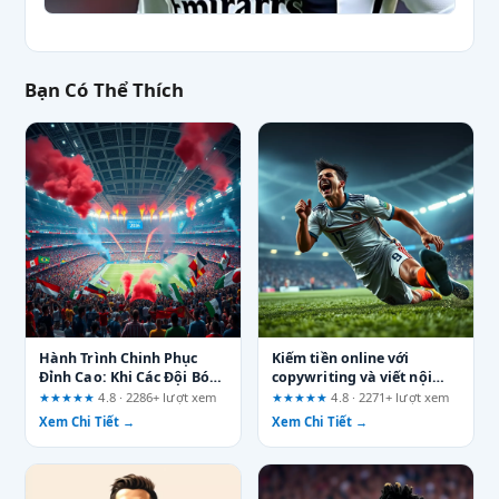
Bạn Có Thể Thích
Hành Trình Chinh Phục
Kiếm tiền online với
Đỉnh Cao: Khi Các Đội Bóng
copywriting và viết nội
Luôn Hướng Đến Vinh
dung: Lối đi riêng cho
★★★★★
4.8 · 2286+ lượt xem
★★★★★
4.8 · 2271+ lượt xem
Quang Tối Thượng
người yêu chữ
Xem Chi Tiết →
Xem Chi Tiết →