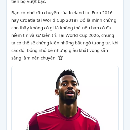
tiến bộ vượt bậc.
Bạn có nhớ câu chuyện của Iceland tại Euro 2016
hay Croatia tại World Cup 2018? Đó là minh chứng
cho thấy không có gì là không thể nếu bạn có đủ
niềm tin và sự kiên trì. Tại World Cup 2026, chúng
ta có thể sẽ chứng kiến những bất ngờ tương tự, khi
các đội bóng nhỏ bé nhưng giàu khát vọng sẵn
sàng làm nên chuyện. 🏆