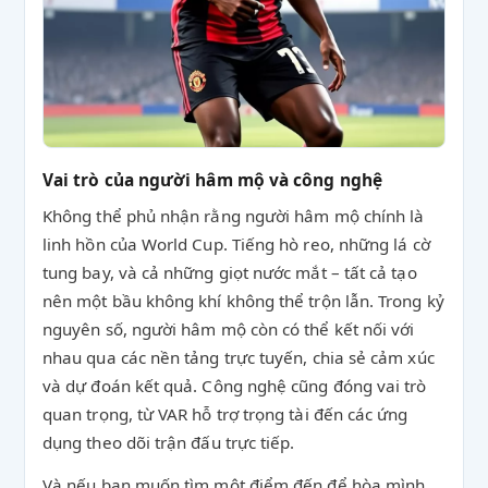
Vai trò của người hâm mộ và công nghệ
Không thể phủ nhận rằng người hâm mộ chính là
linh hồn của World Cup. Tiếng hò reo, những lá cờ
tung bay, và cả những giọt nước mắt – tất cả tạo
nên một bầu không khí không thể trộn lẫn. Trong kỷ
nguyên số, người hâm mộ còn có thể kết nối với
nhau qua các nền tảng trực tuyến, chia sẻ cảm xúc
và dự đoán kết quả. Công nghệ cũng đóng vai trò
quan trọng, từ VAR hỗ trợ trọng tài đến các ứng
dụng theo dõi trận đấu trực tiếp.
Và nếu bạn muốn tìm một điểm đến để hòa mình