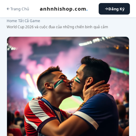
anhnhishop.com
.
Trang Chủ
Đăng Ký
Home
›
Tất Cả Game
›
World Cup 2026 và cuộc đua của những chiến binh quả cảm