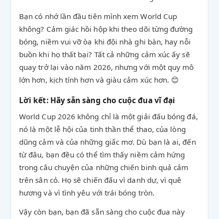
Bạn có nhớ lần đầu tiên mình xem World Cup
không? Cảm giác hồi hộp khi theo dõi từng đường
bóng, niềm vui vỡ òa khi đội nhà ghi bàn, hay nỗi
buồn khi họ thất bại? Tất cả những cảm xúc ấy sẽ
quay trở lại vào năm 2026, nhưng với một quy mô
lớn hơn, kịch tính hơn và giàu cảm xúc hơn. 😊
Lời kết: Hãy sẵn sàng cho cuộc đua vĩ đại
World Cup 2026 không chỉ là một giải đấu bóng đá,
nó là một lễ hội của tinh thần thể thao, của lòng
dũng cảm và của những giấc mơ. Dù bạn là ai, đến
từ đâu, bạn đều có thể tìm thấy niềm cảm hứng
trong câu chuyện của những chiến binh quả cảm
trên sân cỏ. Họ sẽ chiến đấu vì danh dự, vì quê
hương và vì tình yêu với trái bóng tròn.
Vậy còn bạn, bạn đã sẵn sàng cho cuộc đua này