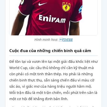
Hình minh hoạ:
FIVE88
Cuộc đua của những chiến binh quả cảm
Để tồn tại và vươn lên tại một giải đấu khốc liệt như
World Cup, các cầu thủ không chỉ cần kỹ thuật mà
còn phải có một tinh thần thép. Họ phải là những
chiến binh thực thụ, sẵn sàng chiến đấu vì màu cờ
sắc áo, vì giấc mơ của hàng triệu người hâm mộ.
Mỗi trận đấu là một trận chiến, mỗi phút trên sân là
một cơ hội để khẳng định bản lĩnh.