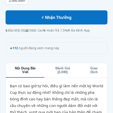
2.000.000₫
⚡ Nhận Thưởng
🔒 Bảo Mật SSL
🎰 Odds Cao
🔄 Hoàn Trả 1.5%
💳 Đa Kênh Nạp
🔥
112
người đang xem trang này
Nội Dung Bài
Đánh Giá
Giao
Viết
(2,040)
Dịch
Bạn có bao giờ tự hỏi, điều gì làm nên một kỳ World
Cup thực sự đáng nhớ? Không chỉ là những pha
bóng đỉnh cao hay bàn thắng đẹp mắt, mà còn là
câu chuyện về những con người dám đối mặt với
thử thách, vượt qua giới hạn của bản thân để chạm