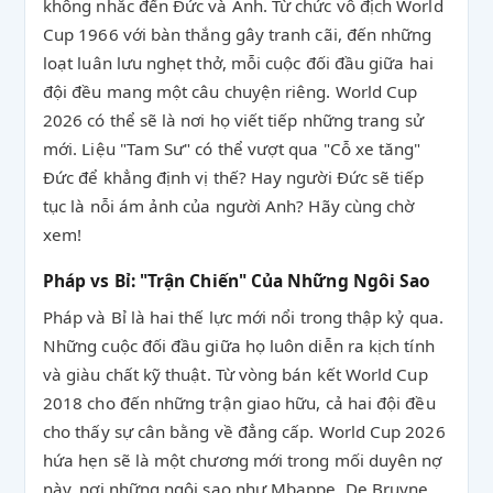
không nhắc đến Đức và Anh. Từ chức vô địch World
Cup 1966 với bàn thắng gây tranh cãi, đến những
loạt luân lưu nghẹt thở, mỗi cuộc đối đầu giữa hai
đội đều mang một câu chuyện riêng. World Cup
2026 có thể sẽ là nơi họ viết tiếp những trang sử
mới. Liệu "Tam Sư" có thể vượt qua "Cỗ xe tăng"
Đức để khẳng định vị thế? Hay người Đức sẽ tiếp
tục là nỗi ám ảnh của người Anh? Hãy cùng chờ
xem!
Pháp vs Bỉ: "Trận Chiến" Của Những Ngôi Sao
Pháp và Bỉ là hai thế lực mới nổi trong thập kỷ qua.
Những cuộc đối đầu giữa họ luôn diễn ra kịch tính
và giàu chất kỹ thuật. Từ vòng bán kết World Cup
2018 cho đến những trận giao hữu, cả hai đội đều
cho thấy sự cân bằng về đẳng cấp. World Cup 2026
hứa hẹn sẽ là một chương mới trong mối duyên nợ
này, nơi những ngôi sao như Mbappe, De Bruyne