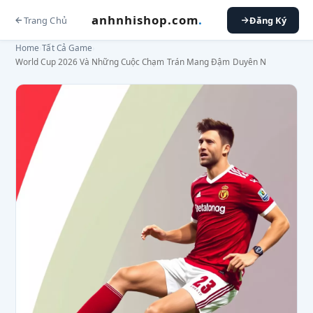
anhnhishop.com
.
Trang Chủ
Đăng Ký
Home
›
Tất Cả Game
›
World Cup 2026 Và Những Cuộc Chạm Trán Mang Đậm Duyên N