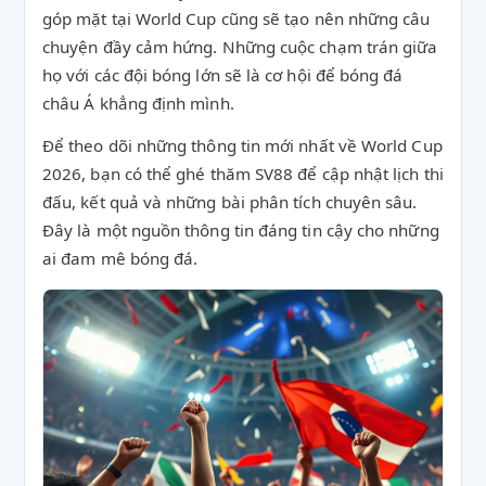
góp mặt tại World Cup cũng sẽ tạo nên những câu
chuyện đầy cảm hứng. Những cuộc chạm trán giữa
họ với các đội bóng lớn sẽ là cơ hội để bóng đá
châu Á khẳng định mình.
Để theo dõi những thông tin mới nhất về World Cup
2026, bạn có thể ghé thăm SV88 để cập nhật lịch thi
đấu, kết quả và những bài phân tích chuyên sâu.
Đây là một nguồn thông tin đáng tin cậy cho những
ai đam mê bóng đá.