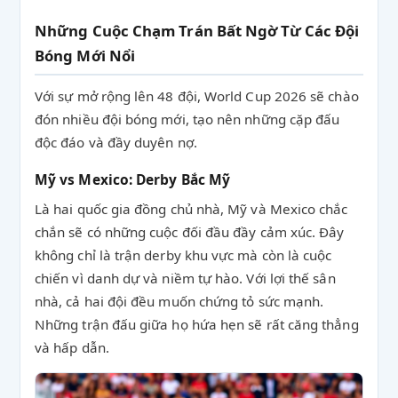
Những Cuộc Chạm Trán Bất Ngờ Từ Các Đội
Bóng Mới Nổi
Với sự mở rộng lên 48 đội, World Cup 2026 sẽ chào
đón nhiều đội bóng mới, tạo nên những cặp đấu
độc đáo và đầy duyên nợ.
Mỹ vs Mexico: Derby Bắc Mỹ
Là hai quốc gia đồng chủ nhà, Mỹ và Mexico chắc
chắn sẽ có những cuộc đối đầu đầy cảm xúc. Đây
không chỉ là trận derby khu vực mà còn là cuộc
chiến vì danh dự và niềm tự hào. Với lợi thế sân
nhà, cả hai đội đều muốn chứng tỏ sức mạnh.
Những trận đấu giữa họ hứa hẹn sẽ rất căng thẳng
và hấp dẫn.