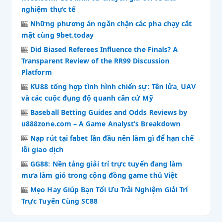
nghiệm thực tế
🎰
Những phương án ngăn chặn các pha chạy cắt
mặt cùng 9bet.today
🎰
Did Biased Referees Influence the Finals? A
Transparent Review of the RR99 Discussion
Platform
🎰
KU88 tổng hợp tình hình chiến sự: Tên lửa, UAV
và các cuộc đụng độ quanh căn cứ Mỹ
🎰
Baseball Betting Guides and Odds Reviews by
u888zone.com – A Game Analyst’s Breakdown
🎰
Nạp rút tại fabet lần đầu nên làm gì để hạn chế
lỗi giao dịch
🎰
GG88: Nền tảng giải trí trực tuyến đang làm
mưa làm gió trong cộng đồng game thủ Việt
🎰
Mẹo Hay Giúp Bạn Tối Ưu Trải Nghiệm Giải Trí
Trực Tuyến Cùng SC88