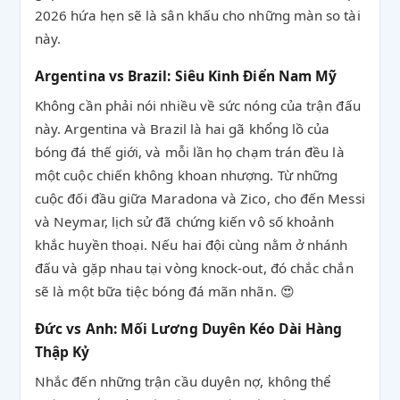
2026 hứa hẹn sẽ là sân khấu cho những màn so tài
này.
Argentina vs Brazil: Siêu Kinh Điển Nam Mỹ
Không cần phải nói nhiều về sức nóng của trận đấu
này. Argentina và Brazil là hai gã khổng lồ của
bóng đá thế giới, và mỗi lần họ chạm trán đều là
một cuộc chiến không khoan nhượng. Từ những
cuộc đối đầu giữa Maradona và Zico, cho đến Messi
và Neymar, lịch sử đã chứng kiến vô số khoảnh
khắc huyền thoại. Nếu hai đội cùng nằm ở nhánh
đấu và gặp nhau tại vòng knock-out, đó chắc chắn
sẽ là một bữa tiệc bóng đá mãn nhãn. 😍
Đức vs Anh: Mối Lương Duyên Kéo Dài Hàng
Thập Kỷ
Nhắc đến những trận cầu duyên nợ, không thể