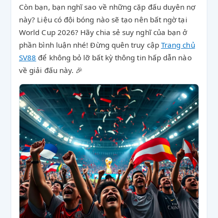
Còn bạn, bạn nghĩ sao về những cặp đấu duyên nợ
này? Liệu có đội bóng nào sẽ tạo nên bất ngờ tại
World Cup 2026? Hãy chia sẻ suy nghĩ của bạn ở
phần bình luận nhé! Đừng quên truy cập
Trang chủ
SV88
để không bỏ lỡ bất kỳ thông tin hấp dẫn nào
về giải đấu này. 🎉