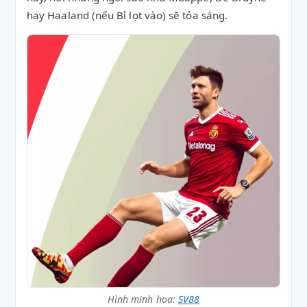
hay Haaland (nếu Bỉ lọt vào) sẽ tỏa sáng.
Hình minh hoạ:
SV88