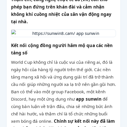
phép bạn đứng trên khán đài và cảm nhận
không khí cuồng nhiệt của sân vận động ngay
tại nhà.
Kết nối cộng đồng người hâm mộ qua các nền
tảng số
World Cup không chỉ là cuộc vui của riêng ai, đó là
ngày hội của hàng tỷ người trên thế giới. Các nền
tảng mạng xã hội và ứng dụng giải trí đã trở thành
cầu nối giúp những người xa lạ trở nên gần gũi hơn.
Bạn có thể vào một group Facebook, một kênh
Discord, hay một ứng dụng như
app sunwin
để
cùng bàn luận về trận đấu, chia sẻ những bức ảnh
chế hài hước, và thậm chí là tổ chức những buổi
xem bóng đá online.
Chính sự kết nối này đã làm