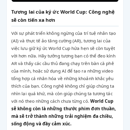
Tương lai của ký ức World Cup: Công nghệ
sẽ còn tiến xa hơn
Với sự phát triển không ngừng của trí tuệ nhân tạo
(AI) và thực tế ảo tăng cường (AR), tương lai của
việc lưu giữ ký ức World Cup hứa hẹn sẽ còn tuyệt
vời hơn nữa. Hãy tưởng tượng bạn có thể đeo kính
AR và thấy các cầu thủ đang chạy trên bàn cà phê
của mình, hoặc sử dụng AI để tạo ra những video
tổng hợp cá nhân hóa về những khoảnh khắc yêu
thích của bạn. Công nghệ không chỉ giúp chúng ta
nhìn lại quá khứ, mà còn giúp chúng ta tương tác
với nó theo những cách chưa từng có.
World Cup
sẽ không còn là những thước phim đơn thuần,
mà sẽ trở thành những trải nghiệm đa chiều,
sống động và đầy cảm xúc.