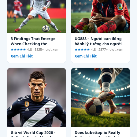
3 Findings That Emerge
UG888 – Người bạn đồng
When Checking the
hành lý tưởng cho người
Reliability of
mới tập chơi online
★★★★★
4.8 · 1825+ lượt xem
★★★★★
4.8 · 2877+ lượt xem
https://ddn889.co/
Xem Chi Tiết →
Xem Chi Tiết →
Giá vé World Cup 2026 -
Does kubettop.io Really