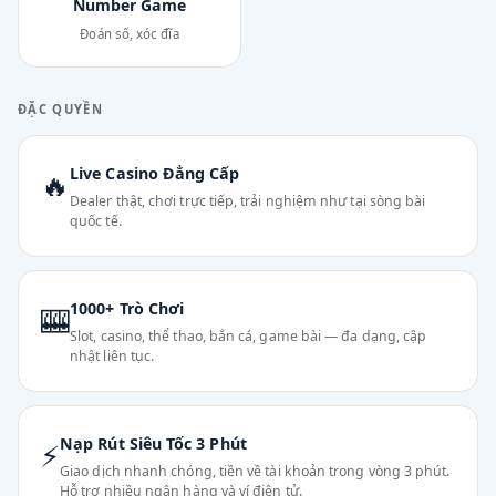
Number Game
Đoán số, xóc đĩa
ĐẶC QUYỀN
Live Casino Đẳng Cấp
🔥
Dealer thật, chơi trực tiếp, trải nghiệm như tại sòng bài
quốc tế.
1000+ Trò Chơi
🎰
Slot, casino, thể thao, bắn cá, game bài — đa dạng, cập
nhật liên tục.
Nạp Rút Siêu Tốc 3 Phút
⚡
Giao dịch nhanh chóng, tiền về tài khoản trong vòng 3 phút.
Hỗ trợ nhiều ngân hàng và ví điện tử.