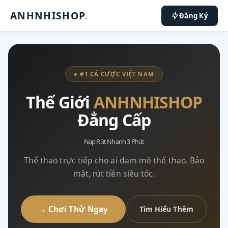
ANHNHISHOP
.
Đăng Ký
♣ #1 CÁ CƯỢC VIỆT NAM
Thế Giới
ANHNHISHOP
Đẳng Cấp
Nạp Rút Nhanh 3 Phút
Thể thao trực tiếp cho ai đam mê thể thao. Bảo
mật, rút tiền siêu tốc.
→ Chơi Thử Ngay
Tìm Hiểu Thêm