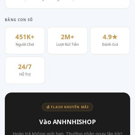
BẰNG CON SỐ
451K+
2M+
4.9★
Người Chơi
Lượt Rút Tiền
Đánh Giá
24/7
Hỗ Trợ
💰 FLASH KHUYẾN MÃI
Vào ANHNHISHOP
Hoàn trả không giới hạn. Thưởng nhận ngay lập tức!