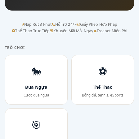
⚡
Nạp Rút 3 Phút
📞
Hỗ Trợ 24/7
📜
Giấy Phép Hợp Pháp
⚽
Thể Thao Trực Tiếp
🎁
Khuyến Mãi Mỗi Ngày
🔥
Freebet Miễn Phí
TRÒ CHƠI
🐎
⚽
Đua Ngựa
Thể Thao
Cược đua ngựa
Bóng đá, tennis, eSports
🎯