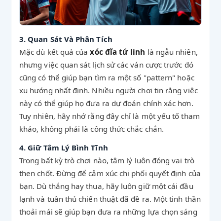
3. Quan Sát Và Phân Tích
Mặc dù kết quả của
xóc đĩa tứ linh
là ngẫu nhiên,
nhưng việc quan sát lịch sử các ván cược trước đó
cũng có thể giúp bạn tìm ra một số "pattern" hoặc
xu hướng nhất định. Nhiều người chơi tin rằng việc
này có thể giúp họ đưa ra dự đoán chính xác hơn.
Tuy nhiên, hãy nhớ rằng đây chỉ là một yếu tố tham
khảo, không phải là công thức chắc chắn.
4. Giữ Tâm Lý Bình Tĩnh
Trong bất kỳ trò chơi nào, tâm lý luôn đóng vai trò
then chốt. Đừng để cảm xúc chi phối quyết định của
bạn. Dù thắng hay thua, hãy luôn giữ một cái đầu
lạnh và tuân thủ chiến thuật đã đề ra. Một tinh thần
thoải mái sẽ giúp bạn đưa ra những lựa chọn sáng