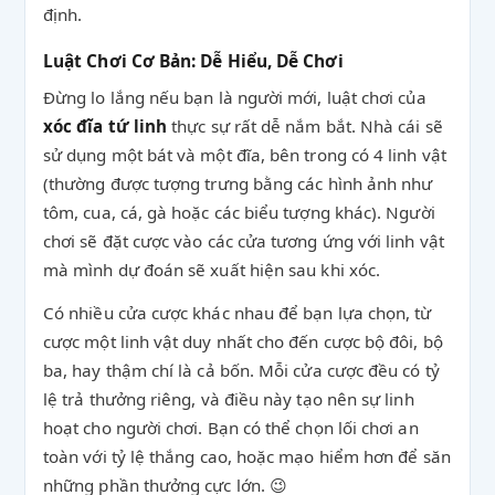
định.
Luật Chơi Cơ Bản: Dễ Hiểu, Dễ Chơi
Đừng lo lắng nếu bạn là người mới, luật chơi của
xóc đĩa tứ linh
thực sự rất dễ nắm bắt. Nhà cái sẽ
sử dụng một bát và một đĩa, bên trong có 4 linh vật
(thường được tượng trưng bằng các hình ảnh như
tôm, cua, cá, gà hoặc các biểu tượng khác). Người
chơi sẽ đặt cược vào các cửa tương ứng với linh vật
mà mình dự đoán sẽ xuất hiện sau khi xóc.
Có nhiều cửa cược khác nhau để bạn lựa chọn, từ
cược một linh vật duy nhất cho đến cược bộ đôi, bộ
ba, hay thậm chí là cả bốn. Mỗi cửa cược đều có tỷ
lệ trả thưởng riêng, và điều này tạo nên sự linh
hoạt cho người chơi. Bạn có thể chọn lối chơi an
toàn với tỷ lệ thắng cao, hoặc mạo hiểm hơn để săn
những phần thưởng cực lớn. 😉