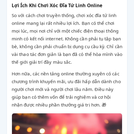
Lợi Ích Khi Chơi Xóc Đĩa Tứ Linh Online
So với cách chơi truyền thống, chơi xóc đĩa tứ linh
online mang lại rất nhiều lợi ích. Bạn có thể chơi
mọi lúc, mọi nơi chỉ với một chiếc điện thoại thông
minh có kết nối internet. Không cần phải tụ tập bạn
bè, không cần phải chuẩn bị dụng cụ cầu kỳ. Chỉ cần
vài thao tác đơn giản là bạn đã có thể hòa mình vào
thế giới giải trí đầy màu sắc.
Hơn nữa, các nền tảng online thường xuyên có các
chương trình khuyến mãi, ưu đãi hấp dẫn dành cho
người chơi mới và người chơi lâu năm. Điều này
giúp bạn có thêm vốn để trải nghiệm và cơ hội
nhận được nhiều phần thưởng giá trị hơn. 🎁