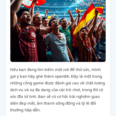
Nếu bạn đang tìm kiếm một nơi để thử sức, mình
gợi ý bạn hãy ghé thăm open88. Đây là một trong
những cổng game được đánh giá cao về chất lượng
dịch vụ và sự đa dạng của các trò chơi, trong đó có
xóc đĩa tứ linh. Bạn sẽ có cơ hội trải nghiệm giao
diện đẹp mắt, âm thanh sống động và tỷ lệ đổi
thưởng hấp dẫn.