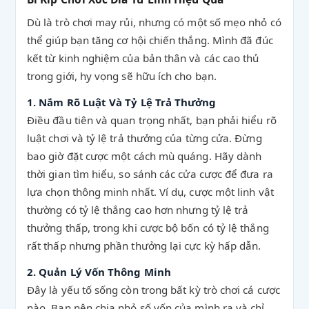
Dù là trò chơi may rủi, nhưng có một số mẹo nhỏ có
thể giúp bạn tăng cơ hội chiến thắng. Mình đã đúc
kết từ kinh nghiệm của bản thân và các cao thủ
trong giới, hy vọng sẽ hữu ích cho bạn.
1. Nắm Rõ Luật Và Tỷ Lệ Trả Thưởng
Điều đầu tiên và quan trọng nhất, bạn phải hiểu rõ
luật chơi và tỷ lệ trả thưởng của từng cửa. Đừng
bao giờ đặt cược một cách mù quáng. Hãy dành
thời gian tìm hiểu, so sánh các cửa cược để đưa ra
lựa chọn thông minh nhất. Ví dụ, cược một linh vật
thường có tỷ lệ thắng cao hơn nhưng tỷ lệ trả
thưởng thấp, trong khi cược bộ bốn có tỷ lệ thắng
rất thấp nhưng phần thưởng lại cực kỳ hấp dẫn.
2. Quản Lý Vốn Thông Minh
Đây là yếu tố sống còn trong bất kỳ trò chơi cá cược
nào. Bạn nên chia nhỏ số vốn của mình ra và chỉ