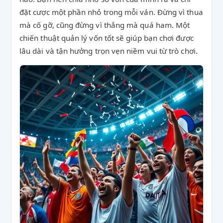
đặt cược một phần nhỏ trong mỗi ván. Đừng vì thua
mà cố gỡ, cũng đừng vì thắng mà quá ham. Một
chiến thuật quản lý vốn tốt sẽ giúp bạn chơi được
lâu dài và tận hưởng trọn vẹn niềm vui từ trò chơi.