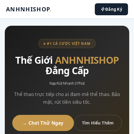
ANHNHISHOP
.
Đăng Ký
♣ #1 CÁ CƯỢC VIỆT NAM
Thế Giới
ANHNHISHOP
Đẳng Cấp
Nạp Rút Nhanh 3 Phút
Thể thao trực tiếp cho ai đam mê thể thao. Bảo
mật, rút tiền siêu tốc.
→ Chơi Thử Ngay
Tìm Hiểu Thêm