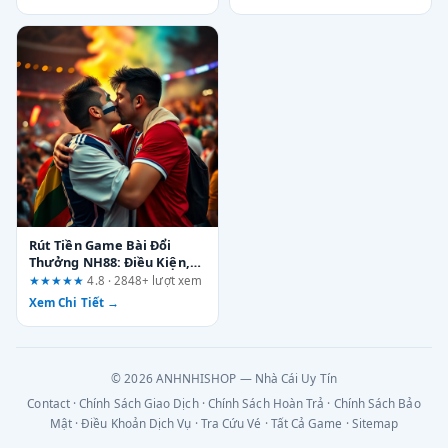
Rút Tiền Game Bài Đổi
Thưởng NH88: Điều Kiện,
Thời Gian Và Cách Xử Lý Lỗi
★★★★★
4.8 · 2848+ lượt xem
Giao Dịch
Xem Chi Tiết →
© 2026 ANHNHISHOP — Nhà Cái Uy Tín
Contact
·
Chính Sách Giao Dịch
·
Chính Sách Hoàn Trả
·
Chính Sách Bảo
Mật
·
Điều Khoản Dịch Vụ
·
Tra Cứu Vé
·
Tất Cả Game
·
Sitemap