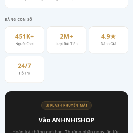
BẰNG CON SỐ
451K+
2M+
4.9★
Người Chơi
Lượt Rút Tiền
Đánh Giá
24/7
Hỗ Trợ
💰 FLASH KHUYẾN MÃI
Vào ANHNHISHOP
Hoàn trả không giới hạn. Thưởng nhận ngay lập tức!