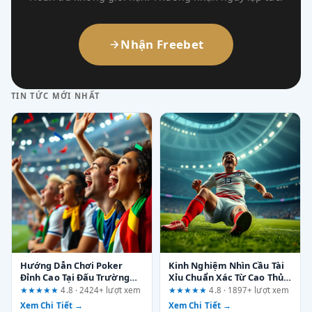
Nhận Freebet
TIN TỨC MỚI NHẤT
Hướng Dẫn Chơi Poker
Kinh Nghiệm Nhìn Cầu Tài
Đỉnh Cao Tại Đấu Trường
Xỉu Chuẩn Xác Từ Cao Thủ
Quốc Tế VMAX
LV88
★★★★★
4.8 · 2424+ lượt xem
★★★★★
4.8 · 1897+ lượt xem
Xem Chi Tiết →
Xem Chi Tiết →