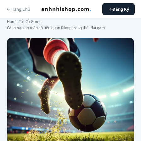
anhnhishop.com
.
Trang Chủ
Đăng Ký
Home
›
Tất Cả Game
›
Cảnh báo an toàn số liên quan Rikvip trong thời đại gam