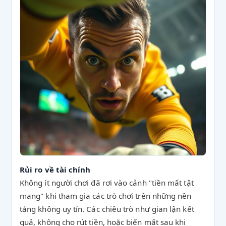
Rủi ro về tài chính
Không ít người chơi đã rơi vào cảnh "tiền mất tật
mang" khi tham gia các trò chơi trên những nền
tảng không uy tín. Các chiêu trò như gian lận kết
quả, không cho rút tiền, hoặc biến mất sau khi