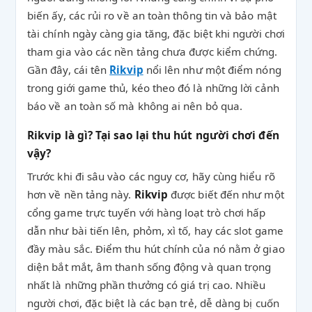
biến ấy, các rủi ro về an toàn thông tin và bảo mật
tài chính ngày càng gia tăng, đặc biệt khi người chơi
tham gia vào các nền tảng chưa được kiểm chứng.
Gần đây, cái tên
Rikvip
nổi lên như một điểm nóng
trong giới game thủ, kéo theo đó là những lời cảnh
báo về an toàn số mà không ai nên bỏ qua.
Rikvip là gì? Tại sao lại thu hút người chơi đến
vậy?
Trước khi đi sâu vào các nguy cơ, hãy cùng hiểu rõ
hơn về nền tảng này.
Rikvip
được biết đến như một
cổng game trực tuyến với hàng loạt trò chơi hấp
dẫn như bài tiến lên, phỏm, xì tố, hay các slot game
đầy màu sắc. Điểm thu hút chính của nó nằm ở giao
diện bắt mắt, âm thanh sống động và quan trọng
nhất là những phần thưởng có giá trị cao. Nhiều
người chơi, đặc biệt là các bạn trẻ, dễ dàng bị cuốn