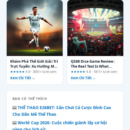
Khám Phá Thế Giới Giải Trí
QS88 Dice Game Review:
Trực Tuyến: Xu Hướng Mới
The Real Test Is What
Đang Làm Mưa Làm Gió
Happens After You Win
★★★★★
4.8 · 3051+ lượt xem
★★★★★
4.8 · 1811+ lượt xem
Xem Chi Tiết →
Xem Chi Tiết →
BẠN CÓ THỂ THÍCH
🎰
THỂ THAO E28BET: Sân Chơi Cá Cược Đỉnh Cao
Cho Dân Mê Thể Thao
🎰
World Cup 2026: Cuộc chiến giành lấy cơ hội
vàng cho lịch sử