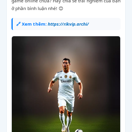
game online chưa? Hãy chia sẻ trải nghiệm của bạn
ở phần bình luận nhé! 😊
🔗 Xem thêm:
https://rikvip.archi/