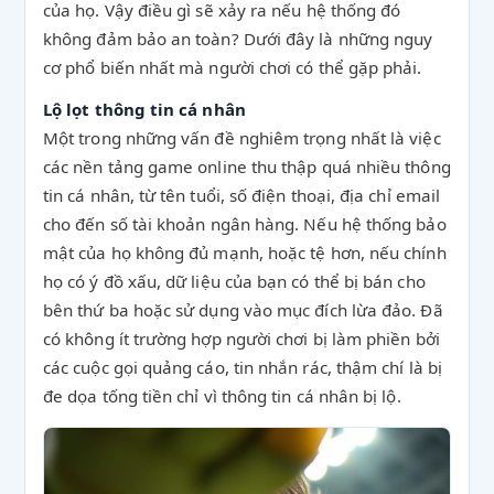
của họ. Vậy điều gì sẽ xảy ra nếu hệ thống đó
không đảm bảo an toàn? Dưới đây là những nguy
cơ phổ biến nhất mà người chơi có thể gặp phải.
Lộ lọt thông tin cá nhân
Một trong những vấn đề nghiêm trọng nhất là việc
các nền tảng game online thu thập quá nhiều thông
tin cá nhân, từ tên tuổi, số điện thoại, địa chỉ email
cho đến số tài khoản ngân hàng. Nếu hệ thống bảo
mật của họ không đủ mạnh, hoặc tệ hơn, nếu chính
họ có ý đồ xấu, dữ liệu của bạn có thể bị bán cho
bên thứ ba hoặc sử dụng vào mục đích lừa đảo. Đã
có không ít trường hợp người chơi bị làm phiền bởi
các cuộc gọi quảng cáo, tin nhắn rác, thậm chí là bị
đe dọa tống tiền chỉ vì thông tin cá nhân bị lộ.