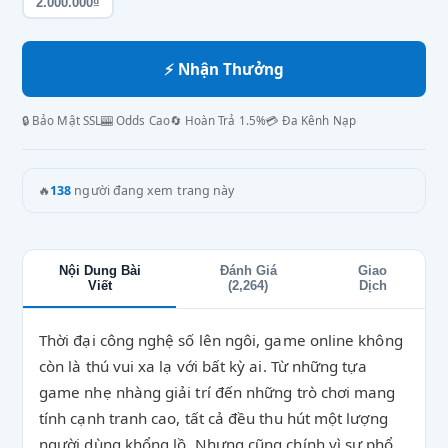
2.000.000₫
⚡ Nhận Thưởng
🔒 Bảo Mật SSL
🎰 Odds Cao
🔄 Hoàn Trả 1.5%
💳 Đa Kênh Nạp
🔥
138
người đang xem trang này
Nội Dung Bài
Đánh Giá
Giao
Viết
(2,264)
Dịch
Thời đại công nghệ số lên ngôi, game online không
còn là thú vui xa lạ với bất kỳ ai. Từ những tựa
game nhẹ nhàng giải trí đến những trò chơi mang
tính cạnh tranh cao, tất cả đều thu hút một lượng
người dùng khổng lồ. Nhưng cũng chính vì sự phổ