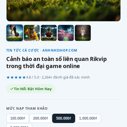
TIN TỨC CÁ CƯỢC · ANHNHISHOP.COM
Cảnh báo an toàn số liên quan Rikvip
trong thời đại game online
★★★★★
4.8 / 5.0 · 2,264+ đánh giá đã xác minh
Tin Nổi Bật Hôm Nay
MỨC NẠP THAM KHẢO
100.000₫
200.000₫
500.000₫
1.000.000₫