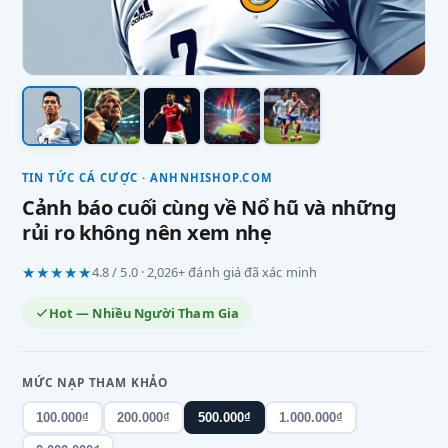
TIN TỨC CÁ CƯỢC · ANHNHISHOP.COM
Cảnh báo cuối cùng về Nổ hũ và những
rủi ro không nên xem nhẹ
★★★★★
4.8 / 5.0 · 2,026+ đánh giá đã xác minh
Hot — Nhiều Người Tham Gia
MỨC NẠP THAM KHẢO
100.000₫
200.000₫
500.000₫
1.000.000₫