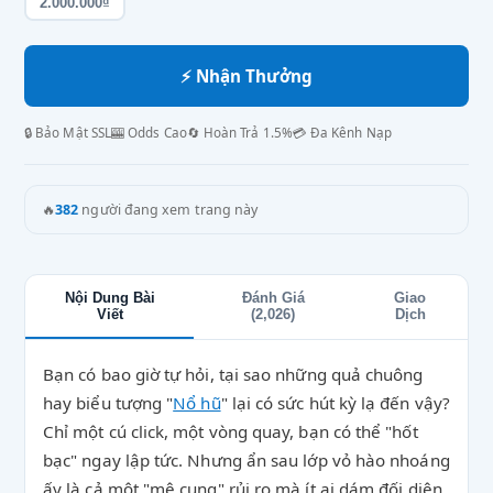
2.000.000₫
⚡ Nhận Thưởng
🔒 Bảo Mật SSL
🎰 Odds Cao
🔄 Hoàn Trả 1.5%
💳 Đa Kênh Nạp
🔥
382
người đang xem trang này
Nội Dung Bài
Đánh Giá
Giao
Viết
(2,026)
Dịch
Bạn có bao giờ tự hỏi, tại sao những quả chuông
hay biểu tượng "
Nổ hũ
" lại có sức hút kỳ lạ đến vậy?
Chỉ một cú click, một vòng quay, bạn có thể "hốt
bạc" ngay lập tức. Nhưng ẩn sau lớp vỏ hào nhoáng
ấy là cả một "mê cung" rủi ro mà ít ai dám đối diện.