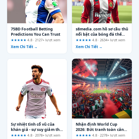
75BD Football Betting
s8media.com hồ sơ cầu thủ
Predictions You Can Trust
nổi bật của bóng đá thế
giới – Nơi săn kèo thơm
★★★★★
4.8 · 2127+ lượt xem
★★★★★
4.8 · 2634+ lượt xem
cho dân cá cược chuyên
Xem Chi Tiết →
Xem Chi Tiết →
nghiệp
Sự nhiệt tình cổ vũ của
Nhận định World Cup
khán giả - sự suy giảm thể
2026: Bức tranh toàn cảnh
lực trong hiệp phụ hot
và những điều cần biết
★★★★★
4.8 · 2078+ lượt xem
★★★★★
4.8 · 2278+ lượt xem