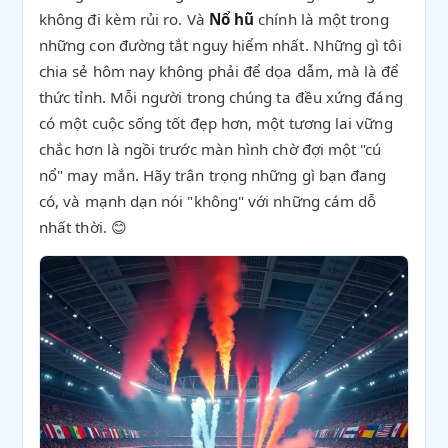
không đi kèm rủi ro. Và
Nổ hũ
chính là một trong
những con đường tắt nguy hiểm nhất. Những gì tôi
chia sẻ hôm nay không phải để dọa dẫm, mà là để
thức tỉnh. Mỗi người trong chúng ta đều xứng đáng
có một cuộc sống tốt đẹp hơn, một tương lai vững
chắc hơn là ngồi trước màn hình chờ đợi một "cú
nổ" may mắn. Hãy trân trọng những gì bạn đang
có, và mạnh dạn nói "không" với những cám dỗ
nhất thời. 😊