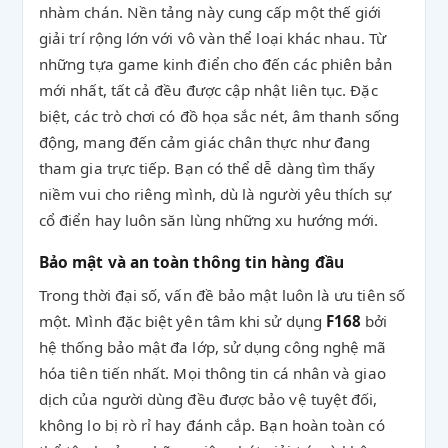
nhàm chán. Nền tảng này cung cấp một thế giới
giải trí rộng lớn với vô vàn thể loại khác nhau. Từ
những tựa game kinh điển cho đến các phiên bản
mới nhất, tất cả đều được cập nhật liên tục. Đặc
biệt, các trò chơi có đồ họa sắc nét, âm thanh sống
động, mang đến cảm giác chân thực như đang
tham gia trực tiếp. Bạn có thể dễ dàng tìm thấy
niềm vui cho riêng mình, dù là người yêu thích sự
cổ điển hay luôn săn lùng những xu hướng mới.
Bảo mật và an toàn thông tin hàng đầu
Trong thời đại số, vấn đề bảo mật luôn là ưu tiên số
một. Mình đặc biệt yên tâm khi sử dụng
F168
bởi
hệ thống bảo mật đa lớp, sử dụng công nghệ mã
hóa tiên tiến nhất. Mọi thông tin cá nhân và giao
dịch của người dùng đều được bảo vệ tuyệt đối,
không lo bị rò rỉ hay đánh cắp. Bạn hoàn toàn có