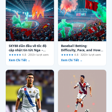
SKY88 dẫn đầu về tốc độ
Baseball Betting:
cập nhật tin tức Nga –
Difficulty, Pace, and How
Ukraine: Góc nhìn từ
to Manage Your Bankroll
★★★★★
4.8 · 2553+ lượt xem
★★★★★
4.8 · 3203+ lượt xem
người theo dõi lâu năm
Realistically
Xem Chi Tiết →
Xem Chi Tiết →