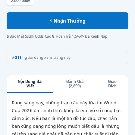
2.000.000₫
⚡ Nhận Thưởng
🔒 Bảo Mật SSL
🎰 Odds Cao
🔄 Hoàn Trả 1.5%
💳 Đa Kênh Nạp
🔥
211
người đang xem trang này
Nội Dung Bài
Đánh Giá
Giao
Viết
(2,899)
Dịch
Rạng sáng nay, những trận cầu nảy lửa tại World
Cup 2026 đã chính thức khép lại với vô số cung bậc
cảm xúc. Nếu bạn là một tín đồ túc cầu, chắc hẳn
bạn cũng đang nóng lòng muốn biết đâu là những
cái tên sáng giá nhất đã gần như chắc suất đi tiếp.