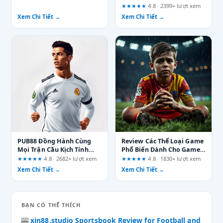
Người Mới
★★★★★
4.8 · 2399+ lượt xem
Xem Chi Tiết →
Xem Chi Tiết →
PUB88 Đồng Hành Cùng
Review Các Thể Loại Game
Mọi Trận Cầu Kịch Tính
Phổ Biến Dành Cho Game
Của World Cup
Thủ – Kinh Nghiệm Thực
★★★★★
4.8 · 2682+ lượt xem
★★★★★
4.8 · 1830+ lượt xem
Chiến Sau 10 Năm Cầm Còi
Xem Chi Tiết →
Xem Chi Tiết →
BẠN CÓ THỂ THÍCH
🎰
xin88.studio Sportsbook Review for Football and