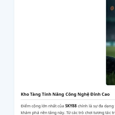
Kho Tàng Tính Năng Công Nghệ Đỉnh Cao
Điểm cộng lớn nhất của
SKY88
chính là sự đa dạng 
khám phá nền tảng này. Từ các trò chơi tương tác tr