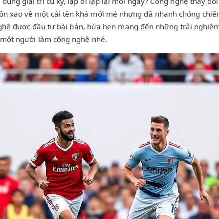
ng giải trí cũ kỹ, lặp đi lặp lại mỗi ngày? Công nghệ thay đổi 
ôn xao về một cái tên khá mới mẻ nhưng đã nhanh chóng chiế
g nghệ được đầu tư bài bản, hứa hẹn mang đến những trải nghiệm
a một người làm công nghệ nhé.