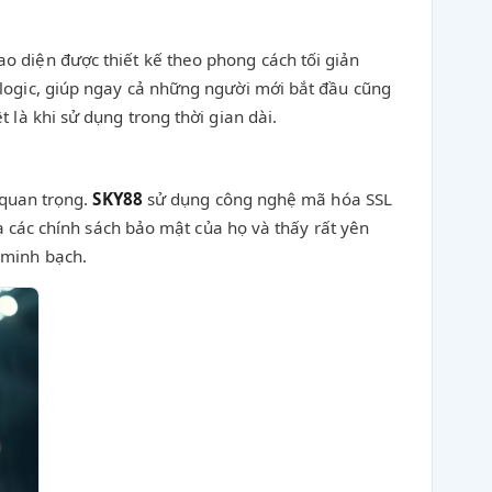
o diện được thiết kế theo phong cách tối giản
 logic, giúp ngay cả những người mới bắt đầu cũng
là khi sử dụng trong thời gian dài.
 quan trọng.
SKY88
sử dụng công nghệ mã hóa SSL
ua các chính sách bảo mật của họ và thấy rất yên
 minh bạch.