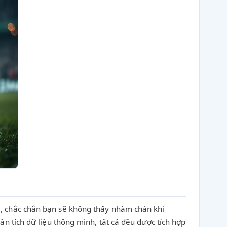
ẻ, chắc chắn bạn sẽ không thấy nhàm chán khi
ân tích dữ liệu thông minh, tất cả đều được tích hợp