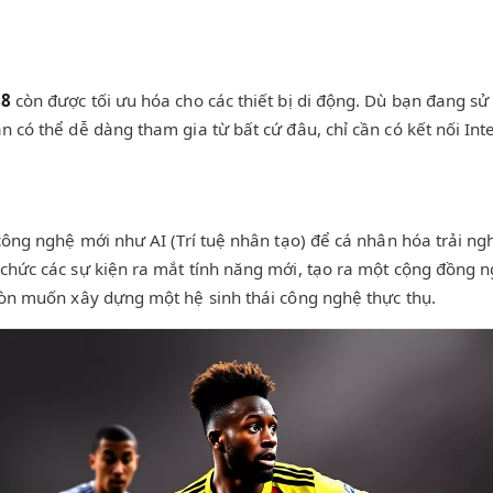
88
còn được tối ưu hóa cho các thiết bị di động. Dù bạn đang s
 có thể dễ dàng tham gia từ bất cứ đâu, chỉ cần có kết nối Int
 công nghệ mới như AI (Trí tuệ nhân tạo) để cá nhân hóa trải 
 chức các sự kiện ra mắt tính năng mới, tạo ra một cộng đồng 
còn muốn xây dựng một hệ sinh thái công nghệ thực thụ.