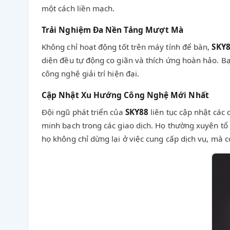
một cách liền mạch.
Trải Nghiệm Đa Nền Tảng Mượt Mà
Không chỉ hoạt động tốt trên máy tính để bàn,
SKY
diện đều tự động co giãn và thích ứng hoàn hảo. Bạn
công nghệ giải trí hiện đại.
Cập Nhật Xu Hướng Công Nghệ Mới Nhất
Đội ngũ phát triển của
SKY88
liên tục cập nhật các
minh bạch trong các giao dịch. Họ thường xuyên tổ
họ không chỉ dừng lại ở việc cung cấp dịch vụ, mà 