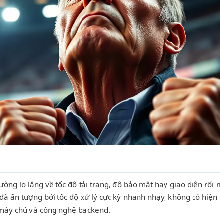
hường lo lắng về tốc độ tải trang, độ bảo mật hay giao diện rối 
đã ấn tượng bởi tốc độ xử lý cực kỳ nhanh nhạy, không có hiện 
g máy chủ và công nghệ backend.