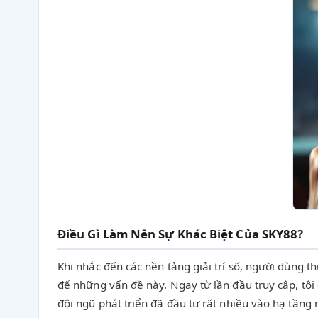
Điều Gì Làm Nên Sự Khác Biệt Của SKY88?
Khi nhắc đến các nền tảng giải trí số, người dùng t
để những vấn đề này. Ngay từ lần đầu truy cập, tôi 
đội ngũ phát triển đã đầu tư rất nhiều vào hạ tần