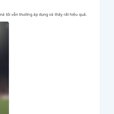
mà tôi vẫn thường áp dụng và thấy rất hiệu quả.