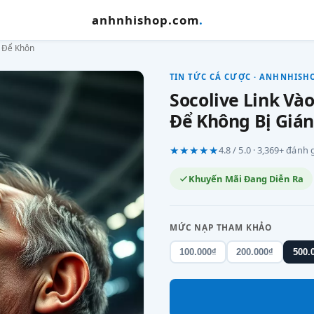
anhnhishop.com
.
y Để Khôn
TIN TỨC CÁ CƯỢC · ANHNHISH
Socolive Link Và
Để Không Bị Giá
★★★★★
4.8 / 5.0 · 3,369+ đánh
Khuyến Mãi Đang Diễn Ra
MỨC NẠP THAM KHẢO
100.000₫
200.000₫
500.