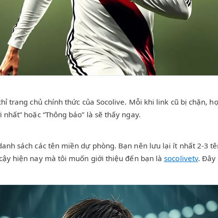
ỉ trang chủ chính thức của Socolive. Mỗi khi link cũ bị chặn, 
 nhất” hoặc “Thông báo” là sẽ thấy ngay.
anh sách các tên miền dự phòng. Bạn nên lưu lại ít nhất 2-3 t
cậy hiện nay mà tôi muốn giới thiệu đến bạn là
socolivetv
. Đây