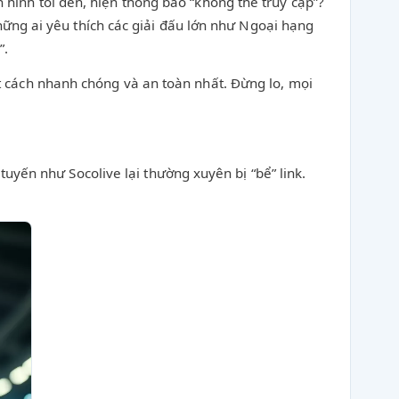
hình tối đen, hiện thông báo “không thể truy cập”?
những ai yêu thích các giải đấu lớn như Ngoại hạng
”.
cách nhanh chóng và an toàn nhất. Đừng lo, mọi
tuyến như Socolive lại thường xuyên bị “bể” link.