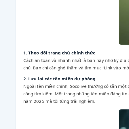
1. Theo dõi trang chủ chính thức
Cách an toàn và nhanh nhất là bạn hãy nhớ kỹ địa ch
chủ. Bạn chỉ cần ghé thăm và tìm mục “Link vào mới
2. Lưu lại các tên miền dự phòng
Ngoài tên miền chính, Socolive thường có sẵn một d
công tìm kiếm. Một trong những tên miền đáng tin 
năm 2025 mà tôi từng trải nghiệm.