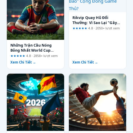
Rikvip Quay Hũ Đổi
Thưởng: Vì Sao Lại "Gây
Bão" Cộng Đồng Game
★★★★★
4.8 · 2050+ lượt xem
Thủ?
Những Trận Cầu Nóng
Bỏng Nhất World Cup
2026: Cơn Sốt Bóng Đá Sắp
★★★★★
4.8 · 2858+ lượt xem
Đổ Bộ
Xem Chi Tiết →
Xem Chi Tiết →