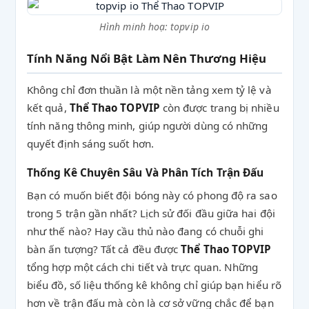
Hình minh hoạ: topvip io
Tính Năng Nổi Bật Làm Nên Thương Hiệu
Không chỉ đơn thuần là một nền tảng xem tỷ lệ và
kết quả,
Thể Thao TOPVIP
còn được trang bị nhiều
tính năng thông minh, giúp người dùng có những
quyết định sáng suốt hơn.
Thống Kê Chuyên Sâu Và Phân Tích Trận Đấu
Bạn có muốn biết đội bóng này có phong độ ra sao
trong 5 trận gần nhất? Lịch sử đối đầu giữa hai đội
như thế nào? Hay cầu thủ nào đang có chuỗi ghi
bàn ấn tượng? Tất cả đều được
Thể Thao TOPVIP
tổng hợp một cách chi tiết và trực quan. Những
biểu đồ, số liệu thống kê không chỉ giúp bạn hiểu rõ
hơn về trận đấu mà còn là cơ sở vững chắc để bạn