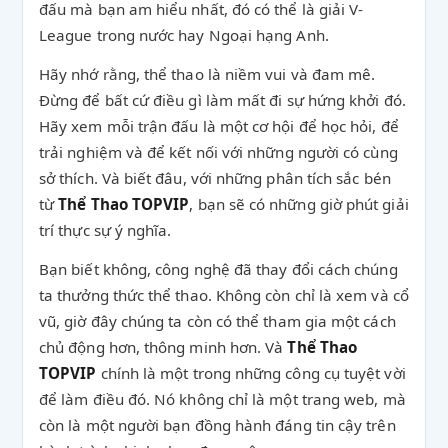
đấu mà bạn am hiểu nhất, đó có thể là giải V-
League trong nước hay Ngoại hạng Anh.
Hãy nhớ rằng, thể thao là niềm vui và đam mê.
Đừng để bất cứ điều gì làm mất đi sự hứng khởi đó.
Hãy xem mỗi trận đấu là một cơ hội để học hỏi, để
trải nghiệm và để kết nối với những người có cùng
sở thích. Và biết đâu, với những phân tích sắc bén
từ
Thể Thao TOPVIP
, bạn sẽ có những giờ phút giải
trí thực sự ý nghĩa.
Bạn biết không, công nghệ đã thay đổi cách chúng
ta thưởng thức thể thao. Không còn chỉ là xem và cổ
vũ, giờ đây chúng ta còn có thể tham gia một cách
chủ động hơn, thông minh hơn. Và
Thể Thao
TOPVIP
chính là một trong những công cụ tuyệt vời
để làm điều đó. Nó không chỉ là một trang web, mà
còn là một người bạn đồng hành đáng tin cậy trên