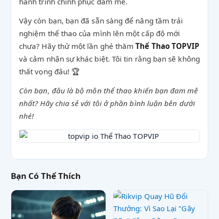
hành trình chinh phục đam mê.
Vậy còn bạn, bạn đã sẵn sàng để nâng tầm trải
nghiệm thể thao của mình lên một cấp độ mới
chưa? Hãy thử một lần ghé thăm
Thể Thao TOPVIP
và cảm nhận sự khác biệt. Tôi tin rằng bạn sẽ không
thất vọng đâu! 🏆
Còn bạn, đâu là bộ môn thể thao khiến bạn đam mê
nhất? Hãy chia sẻ với tôi ở phần bình luận bên dưới
nhé!
Bạn Có Thể Thích