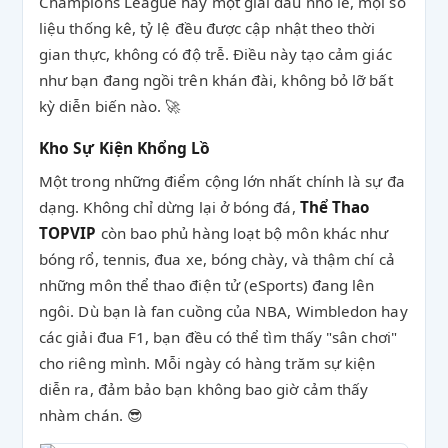
Champions League hay một giải đấu nhỏ lẻ, mọi số
liệu thống kê, tỷ lệ đều được cập nhật theo thời
gian thực, không có độ trễ. Điều này tạo cảm giác
như bạn đang ngồi trên khán đài, không bỏ lỡ bất
kỳ diễn biến nào. 🚀
Kho Sự Kiện Khổng Lồ
Một trong những điểm cộng lớn nhất chính là sự đa
dạng. Không chỉ dừng lại ở bóng đá,
Thể Thao
TOPVIP
còn bao phủ hàng loạt bộ môn khác như
bóng rổ, tennis, đua xe, bóng chày, và thậm chí cả
những môn thể thao điện tử (eSports) đang lên
ngôi. Dù bạn là fan cuồng của NBA, Wimbledon hay
các giải đua F1, bạn đều có thể tìm thấy "sân chơi"
cho riêng mình. Mỗi ngày có hàng trăm sự kiện
diễn ra, đảm bảo bạn không bao giờ cảm thấy
nhàm chán. 😎