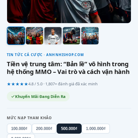
TIN TỨC CÁ CƯỢC · ANHNHISHOP.COM
Tiền vệ trung tâm: “Bản lề” vô hình trong
hệ thống MMO – Vai trò và cách vận hành
★★★★★
4.8 / 5.0 · 1,807+ đánh giá đã xác minh
Khuyến Mãi Đang Diễn Ra
MỨC NẠP THAM KHẢO
100.000₫
200.000₫
500.000₫
1.000.000₫