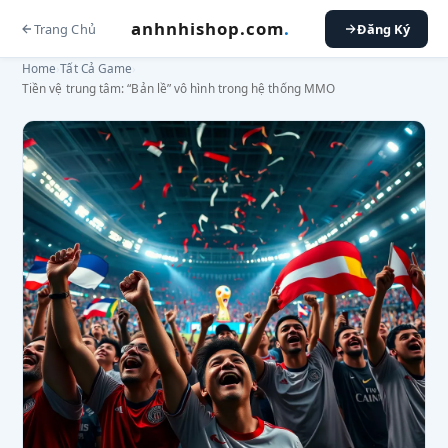
anhnhishop.com
.
Trang Chủ
Đăng Ký
Home
›
Tất Cả Game
›
Tiền vệ trung tâm: “Bản lề” vô hình trong hệ thống MMO