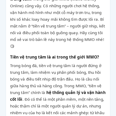
Online) cũng vậy. Có những người chơi hệ thống,
vận hành mô hình như một cỗ máy trơn tru, trong
khi số khác loay hoay mãi không tìm được lối ra. Bí
mật nằm ở “tiền vệ trung tâm” – người giữ nhịp, kết
nối và điều phối toàn bộ guồng quay. Hãy cùng tôi
mổ xẻ vai trò bản lề này trong hệ thống MMO nhé!
🧐
Tiền vệ trung tâm là ai trong thế giới MMO?
Trong bóng đá, tiền vệ trung tâm là người đứng ở
trung tâm, làm nhiệm vụ phân phối bóng, thu hồi
bóng và điều tiết nhịp độ trận đấu. Họ là cầu nối
giữa hàng thủ và hàng công. Trong MMO, “tiền vệ
trung tâm” chính là
hệ thống quản lý và vận hành
cốt lõi
. Đó có thể là một phần mềm, một nền tảng,
hoặc thậm chí là một người quản lý dự án, nhưng
nhiệm vụ của họ là kết nối các mảnh ghép: từ khâu