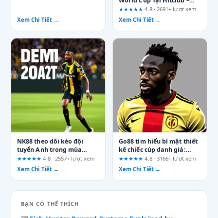
World Cup Tại Hitclub –
Mẹo “Bỏ Túi” Cho Dân Cá
★★★★★
4.8 · 2691+ lượt xem
Độ
Xem Chi Tiết →
Xem Chi Tiết →
NK88 theo dõi kèo đội
Go88 tìm hiểu bí mật thiết
tuyển Anh trong mùa
kế chiếc cúp danh giá:
World Cup: Cơ hội và thách
Những tuyên bố quảng
★★★★★
4.8 · 2557+ lượt xem
★★★★★
4.8 · 3166+ lượt xem
thức
cáo cần được xác minh
Xem Chi Tiết →
Xem Chi Tiết →
BẠN CÓ THỂ THÍCH