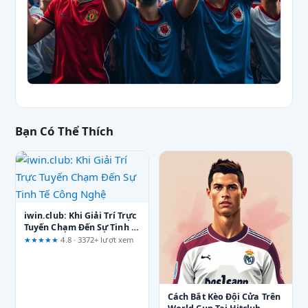
Bạn Có Thể Thích
iwin.club: Khi Giải Trí Trực
Tuyến Chạm Đến Sự Tinh Tế
Công Nghệ
★★★★★
4.8 · 3372+ lượt xem
Cách Bắt Kèo Đội Cửa Trên