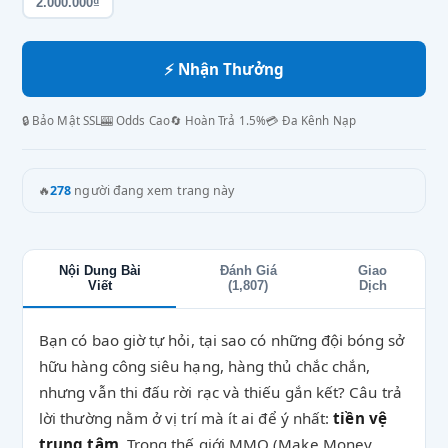
2.000.000₫
⚡ Nhận Thưởng
🔒 Bảo Mật SSL
🎰 Odds Cao
🔄 Hoàn Trả 1.5%
💳 Đa Kênh Nạp
🔥
278
người đang xem trang này
Nội Dung Bài
Đánh Giá
Giao
Viết
(1,807)
Dịch
Bạn có bao giờ tự hỏi, tại sao có những đội bóng sở
hữu hàng công siêu hạng, hàng thủ chắc chắn,
nhưng vẫn thi đấu rời rạc và thiếu gắn kết? Câu trả
lời thường nằm ở vị trí mà ít ai để ý nhất:
tiền vệ
trung tâm
. Trong thế giới MMO (Make Money