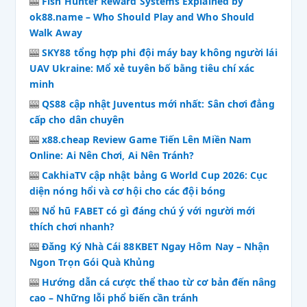
🎰
Fish Hunter Reward Systems Explained by
ok88.name – Who Should Play and Who Should
Walk Away
🎰
SKY88 tổng hợp phi đội máy bay không người lái
UAV Ukraine: Mổ xẻ tuyên bố bằng tiêu chí xác
minh
🎰
QS88 cập nhật Juventus mới nhất: Sân chơi đẳng
cấp cho dân chuyên
🎰
x88.cheap Review Game Tiến Lên Miền Nam
Online: Ai Nên Chơi, Ai Nên Tránh?
🎰
CakhiaTV cập nhật bảng G World Cup 2026: Cục
diện nóng hổi và cơ hội cho các đội bóng
🎰
Nổ hũ FABET có gì đáng chú ý với người mới
thích chơi nhanh?
🎰
Đăng Ký Nhà Cái 88KBET Ngay Hôm Nay – Nhận
Ngon Trọn Gói Quà Khủng
🎰
Hướng dẫn cá cược thể thao từ cơ bản đến nâng
cao – Những lỗi phổ biến cần tránh