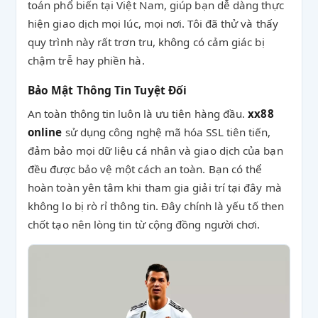
toán phổ biến tại Việt Nam, giúp bạn dễ dàng thực
hiện giao dịch mọi lúc, mọi nơi. Tôi đã thử và thấy
quy trình này rất trơn tru, không có cảm giác bị
chậm trễ hay phiền hà.
Bảo Mật Thông Tin Tuyệt Đối
An toàn thông tin luôn là ưu tiên hàng đầu.
xx88
online
sử dụng công nghệ mã hóa SSL tiên tiến,
đảm bảo mọi dữ liệu cá nhân và giao dịch của bạn
đều được bảo vệ một cách an toàn. Bạn có thể
hoàn toàn yên tâm khi tham gia giải trí tại đây mà
không lo bị rò rỉ thông tin. Đây chính là yếu tố then
chốt tạo nên lòng tin từ cộng đồng người chơi.