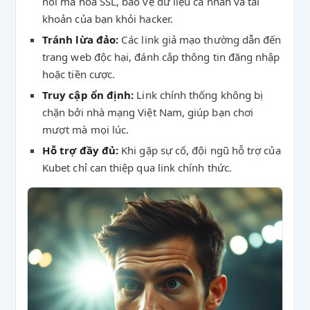
nối mã hóa SSL, bảo vệ dữ liệu cá nhân và tài
khoản của bạn khỏi hacker.
Tránh lừa đảo:
Các link giả mạo thường dẫn đến
trang web độc hại, đánh cắp thông tin đăng nhập
hoặc tiền cược.
Truy cập ổn định:
Link chính thống không bị
chặn bởi nhà mạng Việt Nam, giúp bạn chơi
mượt mà mọi lúc.
Hỗ trợ đầy đủ:
Khi gặp sự cố, đội ngũ hỗ trợ của
Kubet chỉ can thiệp qua link chính thức.