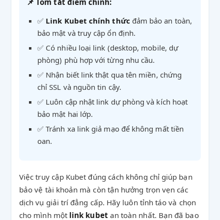
📌 Tóm tắt điểm chính:
✅
Link Kubet chính thức
đảm bảo an toàn,
bảo mật và truy cập ổn định.
✅ Có nhiều loại link (desktop, mobile, dự
phòng) phù hợp với từng nhu cầu.
✅ Nhận biết link thật qua tên miền, chứng
chỉ SSL và nguồn tin cậy.
✅ Luôn cập nhật link dự phòng và kích hoạt
bảo mật hai lớp.
✅ Tránh xa link giả mạo để không mất tiền
oan.
Việc truy cập Kubet đúng cách không chỉ giúp bạn
bảo vệ tài khoản mà còn tận hưởng trọn vẹn các
dịch vụ giải trí đẳng cấp. Hãy luôn tỉnh táo và chọn
cho mình một
link kubet
an toàn nhất. Bạn đã bao