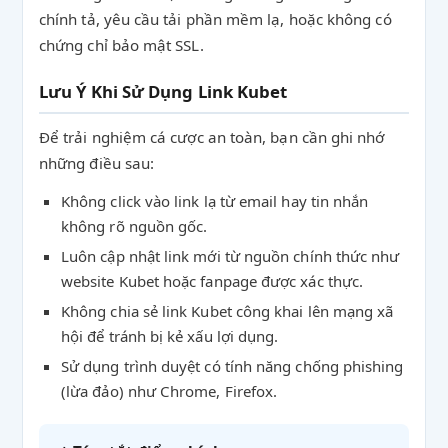
chính tả, yêu cầu tải phần mềm lạ, hoặc không có
chứng chỉ bảo mật SSL.
Lưu Ý Khi Sử Dụng Link Kubet
Để trải nghiệm cá cược an toàn, bạn cần ghi nhớ
những điều sau:
Không click vào link lạ từ email hay tin nhắn
không rõ nguồn gốc.
Luôn cập nhật link mới từ nguồn chính thức như
website Kubet hoặc fanpage được xác thực.
Không chia sẻ link Kubet công khai lên mạng xã
hội để tránh bị kẻ xấu lợi dụng.
Sử dụng trình duyệt có tính năng chống phishing
(lừa đảo) như Chrome, Firefox.