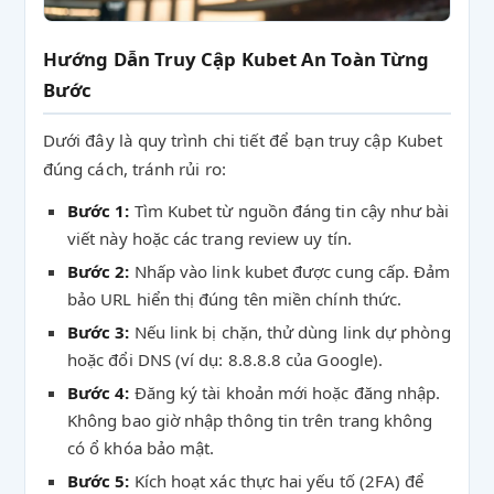
Hướng Dẫn Truy Cập Kubet An Toàn Từng
Bước
Dưới đây là quy trình chi tiết để bạn truy cập Kubet
đúng cách, tránh rủi ro:
Bước 1:
Tìm Kubet từ nguồn đáng tin cậy như bài
viết này hoặc các trang review uy tín.
Bước 2:
Nhấp vào link kubet được cung cấp. Đảm
bảo URL hiển thị đúng tên miền chính thức.
Bước 3:
Nếu link bị chặn, thử dùng link dự phòng
hoặc đổi DNS (ví dụ: 8.8.8.8 của Google).
Bước 4:
Đăng ký tài khoản mới hoặc đăng nhập.
Không bao giờ nhập thông tin trên trang không
có ổ khóa bảo mật.
Bước 5:
Kích hoạt xác thực hai yếu tố (2FA) để