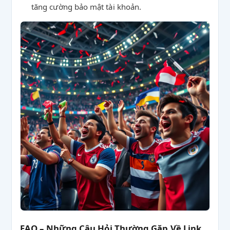
tăng cường bảo mật tài khoản.
FAQ – Những Câu Hỏi Thường Gặp Về Link