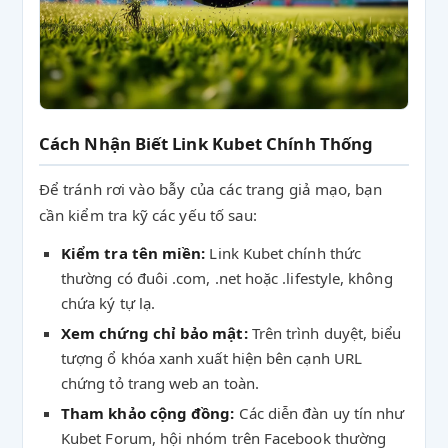
Cách Nhận Biết Link Kubet Chính Thống
Để tránh rơi vào bẫy của các trang giả mạo, bạn
cần kiểm tra kỹ các yếu tố sau:
Kiểm tra tên miền:
Link Kubet chính thức
thường có đuôi .com, .net hoặc .lifestyle, không
chứa ký tự lạ.
Xem chứng chỉ bảo mật:
Trên trình duyệt, biểu
tượng ổ khóa xanh xuất hiện bên cạnh URL
chứng tỏ trang web an toàn.
Tham khảo cộng đồng:
Các diễn đàn uy tín như
Kubet Forum, hội nhóm trên Facebook thường