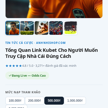
TIN TỨC CÁ CƯỢC · ANHNHISHOP.COM
Tổng Quan Link Kubet Cho Người Muốn
Truy Cập Nhà Cái Đúng Cách
★★★★★
4.8 / 5.0 · 3,271+ đánh giá đã xác minh
Đang Live — Odds Cao
MỨC NẠP THAM KHẢO
100.000₫
200.000₫
500.000₫
1.000.000₫