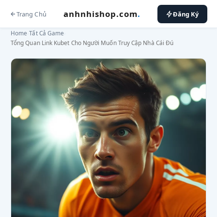
anhnhishop.com
.
Trang Chủ
Đăng Ký
Home
›
Tất Cả Game
›
Tổng Quan Link Kubet Cho Người Muốn Truy Cập Nhà Cái Đú