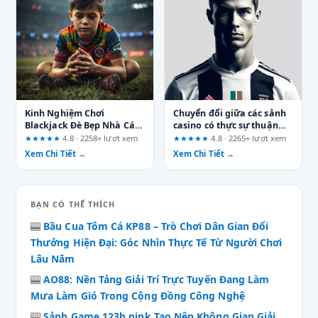
Kinh Nghiệm Chơi
Chuyển đổi giữa các sảnh
Blackjack Đè Bẹp Nhà Cái
casino có thực sự thuận
Tại Casino QS88
tiện tại sin88game.com?
★★★★★
4.8 · 2258+ lượt xem
★★★★★
4.8 · 2265+ lượt xem
Đánh giá chi tiết theo hành
Xem Chi Tiết →
Xem Chi Tiết →
trình người dùng
BẠN CÓ THỂ THÍCH
🎰
Bầu Cua Tôm Cá KP88 – Trò Chơi Dân Gian Đổi
Thưởng Hiện Đại: Góc Nhìn Thực Tế Từ Người Chơi
Lâu Năm
🎰
AO88: Nền Tảng Giải Trí Trực Tuyến Đang Làm
Mưa Làm Gió Trong Cộng Đồng Công Nghệ
🎰
Sảnh Game 123b.pink Tạo Nên Không Gian Giải