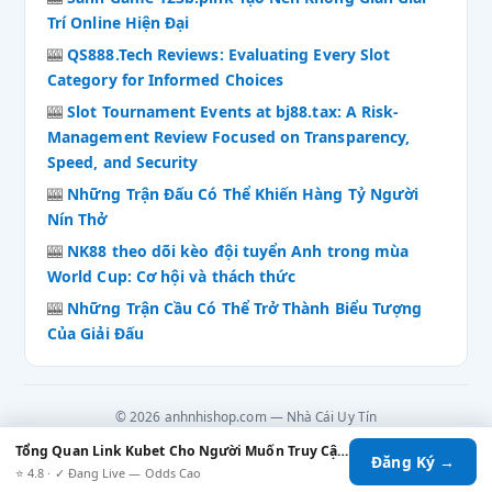
Trí Online Hiện Đại
🎰
QS888.Tech Reviews: Evaluating Every Slot
Category for Informed Choices
🎰
Slot Tournament Events at bj88.tax: A Risk-
Management Review Focused on Transparency,
Speed, and Security
🎰
Những Trận Đấu Có Thể Khiến Hàng Tỷ Người
Nín Thở
🎰
NK88 theo dõi kèo đội tuyển Anh trong mùa
World Cup: Cơ hội và thách thức
🎰
Những Trận Cầu Có Thể Trở Thành Biểu Tượng
Của Giải Đấu
© 2026 anhnhishop.com — Nhà Cái Uy Tín
Contact
·
Chính Sách Giao Dịch
·
Chính Sách Hoàn Trả
·
Chính Sách Bảo
Tổng Quan Link Kubet Cho Người Muốn Truy Cập Nhà Cái Đúng Cách
Đăng Ký →
Mật
·
Điều Khoản Dịch Vụ
·
Tra Cứu Vé
·
Tất Cả Game
·
Sitemap
⭐ 4.8 · ✓ Đang Live — Odds Cao