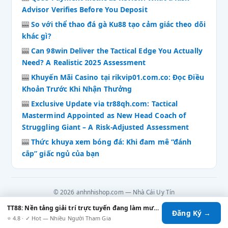
Advisor Verifies Before You Deposit
🎰
So với thể thao đá gà Ku88 tạo cảm giác theo dõi
khác gì?
🎰
Can 98win Deliver the Tactical Edge You Actually
Need? A Realistic 2025 Assessment
🎰
Khuyến Mãi Casino tại rikvip01.com.co: Đọc Điều
Khoản Trước Khi Nhận Thưởng
🎰
Exclusive Update via tr88qh.com: Tactical
Mastermind Appointed as New Head Coach of
Struggling Giant – A Risk-Adjusted Assessment
🎰
Thức khuya xem bóng đá: Khi đam mê “đánh
cắp” giấc ngủ của bạn
© 2026 anhnhishop.com — Nhà Cái Uy Tín
Contact
·
Chính Sách Giao Dịch
·
Chính Sách Hoàn Trả
·
Chính Sách Bảo
TT88: Nền tảng giải trí trực tuyến đang làm mưa làm gió tại Việt Nam
Đăng Ký →
Mật
·
Điều Khoản Dịch Vụ
·
Tra Cứu Vé
·
Tất Cả Game
·
Sitemap
⭐ 4.8 · ✓ Hot — Nhiều Người Tham Gia