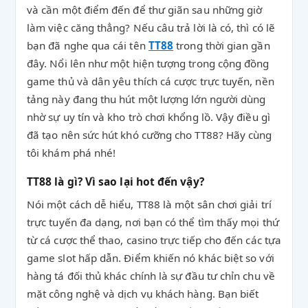
và cần một điểm đến để thư giãn sau những giờ
làm việc căng thẳng? Nếu câu trả lời là có, thì có lẽ
bạn đã nghe qua cái tên
TT88
trong thời gian gần
đây. Nổi lên như một hiện tượng trong cộng đồng
game thủ và dân yêu thích cá cược trực tuyến, nền
tảng này đang thu hút một lượng lớn người dùng
nhờ sự uy tín và kho trò chơi khổng lồ. Vậy điều gì
đã tạo nên sức hút khó cưỡng cho TT88? Hãy cùng
tôi khám phá nhé!
TT88 là gì? Vì sao lại hot đến vậy?
Nói một cách dễ hiểu, TT88 là một sân chơi giải trí
trực tuyến đa dạng, nơi bạn có thể tìm thấy mọi thứ
từ cá cược thể thao, casino trực tiếp cho đến các tựa
game slot hấp dẫn. Điểm khiến nó khác biệt so với
hàng tá đối thủ khác chính là sự đầu tư chỉn chu về
mặt công nghệ và dịch vụ khách hàng. Bạn biết