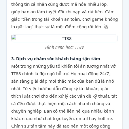
thông tin cá nhân cũng được mã hóa nhiều lớp,
giúp bạn an tâm tuyệt đối khi nạp và rút tiền. Cảm
giác "tiền trong tài khoản an toàn, chơi game không
lo giật lag" thực sự là một điểm cộng rất lớn. 🚀
Hình minh hoạ: TT88
3. Dịch vụ chăm sóc khách hàng tận tâm
Một trong những yếu tố khiến tôi ấn tượng nhất với
TT88 chính là đội ngũ hỗ trợ. Họ hoạt động 24/7,
sẵn sàng giải đáp mọi thắc mắc của bạn dù là nhỏ
nhất. Từ việc hướng dẫn đăng ký tài khoản, giải
thích luật chơi cho đến xử lý các vấn đề kỹ thuật, tất
cả đều được thực hiện một cách nhanh chóng và
chuyên nghiệp. Bạn có thể liên hệ qua nhiều kênh
khác nhau như chat trực tuyến, email hay hotline.
Chính sự tận tâm này đã tạo nên một cộng đồng