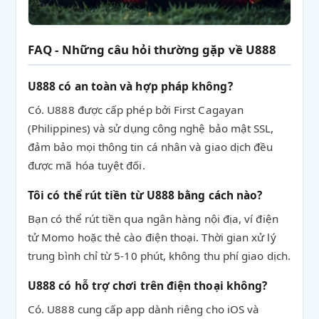
FAQ - Những câu hỏi thường gặp về U888
U888 có an toàn và hợp pháp không?
Có. U888 được cấp phép bởi First Cagayan
(Philippines) và sử dụng công nghệ bảo mật SSL,
đảm bảo mọi thông tin cá nhân và giao dịch đều
được mã hóa tuyệt đối.
Tôi có thể rút tiền từ U888 bằng cách nào?
Bạn có thể rút tiền qua ngân hàng nội địa, ví điện
tử Momo hoặc thẻ cào điện thoại. Thời gian xử lý
trung bình chỉ từ 5-10 phút, không thu phí giao dịch.
U888 có hỗ trợ chơi trên điện thoại không?
Có. U888 cung cấp app dành riêng cho iOS và