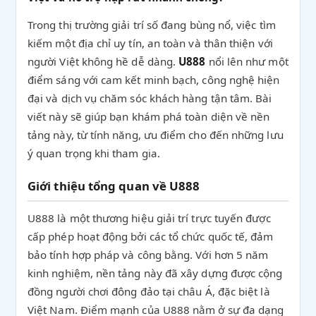
Trong thị trường giải trí số đang bùng nổ, việc tìm
kiếm một địa chỉ uy tín, an toàn và thân thiện với
người Việt không hề dễ dàng.
U888
nổi lên như một
điểm sáng với cam kết minh bạch, công nghệ hiện
đại và dịch vụ chăm sóc khách hàng tận tâm. Bài
viết này sẽ giúp bạn khám phá toàn diện về nền
tảng này, từ tính năng, ưu điểm cho đến những lưu
ý quan trọng khi tham gia.
Giới thiệu tổng quan về U888
U888 là một thương hiệu giải trí trực tuyến được
cấp phép hoạt động bởi các tổ chức quốc tế, đảm
bảo tính hợp pháp và công bằng. Với hơn 5 năm
kinh nghiệm, nền tảng này đã xây dựng được cộng
đồng người chơi đông đảo tại châu Á, đặc biệt là
Việt Nam. Điểm mạnh của U888 nằm ở sự đa dạng