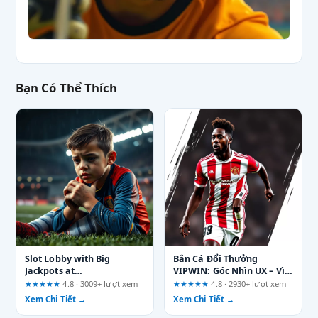
Bạn Có Thể Thích
Slot Lobby with Big
Bắn Cá Đổi Thưởng
Jackpots at
VIPWIN: Góc Nhìn UX – Vì
open88v.online: A Risk-
Sao Nhiều Người Chơi Bỏ
★★★★★
4.8 · 3009+ lượt xem
★★★★★
4.8 · 2930+ lượt xem
Management
Cuộc Ngay Cuối Tuần Đầu
Xem Chi Tiết →
Xem Chi Tiết →
Walkthrough
Tiên?