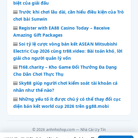
biệt của giải đấu
🎰
Trước khi chơi lâu dài, cần hiểu điều kiện của Trò
chơi bài Sunwin
🎰
Register with EA88 Casino Today – Receive
Amazing Gift Packages
🎰
Soi tỷ lệ cược vòng bán kết ASEAN Mitsubishi
Electric Cup 2026 cùng tr88.video: Bài toán khó, lời
giải cho người quản lý vốn
🎰
f168.charity – Kho Game Đổi Thưởng Đa Dạng
Cho Dân Chơi Thực Thụ
🎰
Sky88 giúp người chơi kiểm soát tài khoản cá
nhân như thế nào?
🎰
Những yếu tố ít được chú ý có thể thay đổi cục
diện bán kết world cup 2026 trên gg88.mobi
© 2026 anhnhishop.com — Nhà Cái Uy Tín
Contact
·
Chính Sách Giao Dịch
·
Chính Sách Hoàn Trả
·
Chính Sách Bảo