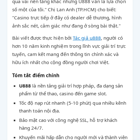
qua vài nền tảng khác nhưng U888 vẫn là lựa chọn
số một của tôi." Chị Lan Anh (TP.HCM) cho biết:
"Casino trực tiếp ở đây có dealer dễ thương, hình
ảnh sắc nét, cảm giác như đang ở sòng bài thật."
Bài viết được thực hiện bởi
Tác giả u888
, người có
hơn 10 năm kinh nghiệm trong lĩnh vực giải trí trực
tuyến, cam kết mang đến thông tin chính xác và
hữu ích nhất cho cộng đồng người chơi Việt.
Tóm tắt điểm chính
U888
là nền tảng giải trí hợp pháp, đa dạng sản
phẩm từ thể thao, casino đến game slot.
Tốc độ nạp rút nhanh (5-10 phút) qua nhiều kênh
thanh toán nội địa.
Bảo mật cao với công nghệ SSL, hỗ trợ khách
hàng 24/7.
Khuyến mãi hấp dẫn cho người mới và thành viên