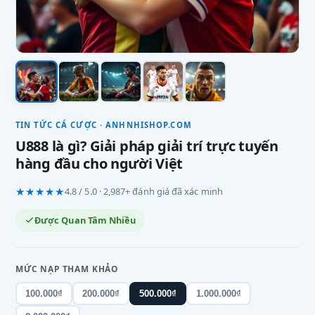
TIN TỨC CÁ CƯỢC · ANHNHISHOP.COM
U888 là gì? Giải pháp giải trí trực tuyến
hàng đầu cho người Việt
★★★★★
4.8 / 5.0 · 2,987+ đánh giá đã xác minh
Được Quan Tâm Nhiều
MỨC NẠP THAM KHẢO
100.000₫
200.000₫
500.000₫
1.000.000₫