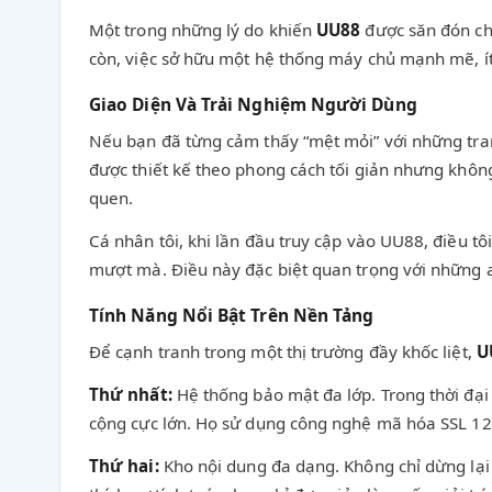
Một trong những lý do khiến
UU88
được săn đón chí
còn, việc sở hữu một hệ thống máy chủ mạnh mẽ, ít
Giao Diện Và Trải Nghiệm Người Dùng
Nếu bạn đã từng cảm thấy “mệt mỏi” với những tran
được thiết kế theo phong cách tối giản nhưng không
quen.
Cá nhân tôi, khi lần đầu truy cập vào UU88, điều tôi
mượt mà. Điều này đặc biệt quan trọng với những a
Tính Năng Nổi Bật Trên Nền Tảng
Để cạnh tranh trong một thị trường đầy khốc liệt,
U
Thứ nhất:
Hệ thống bảo mật đa lớp. Trong thời đại
cộng cực lớn. Họ sử dụng công nghệ mã hóa SSL 128
Thứ hai:
Kho nội dung đa dạng. Không chỉ dừng lại 