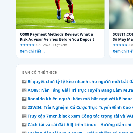
QS88 Payment Methods Review: What a
SC88T1.CO
Risk Advisor Verifies Before You Deposit
Số May Mắ
★★★★★
4.8 · 2873+ lượt xem
★★★★★
4.
Xem Chi Tiết →
Xem Chi Tiế
BẠN CÓ THỂ THÍCH
🎰
Bí quyết chơi tỷ lệ kèo nhanh cho người mới bắt đ
🎰
AO88: Nền Tảng Giải Trí Trực Tuyến Đang Làm Mư
🎰
Ronaldo khiến người hâm mộ bất ngờ với kế hoạch 
🎰
23WIN: Trải Nghiệm Cá Cược Trực Tuyến Đỉnh Cao 
🎰
Truy cập 7mcn.black xem Công tác trọng tài và VAR
🎰
Cách tải và cài đặt AllJ trên Linux – Hướng dẫn chi 