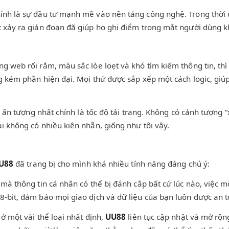
nh là sự đầu tư mạnh mẽ vào nền tảng công nghệ. Trong thời đạ
 xảy ra gián đoạn đã giúp họ ghi điểm trong mắt người dùng kh
g web rối rắm, màu sắc lòe loẹt và khó tìm kiếm thông tin, th
 kém phần hiện đại. Mọi thứ được sắp xếp một cách logic, giúp
 ấn tượng nhất chính là tốc độ tải trang. Không có cảnh tượng “
i không có nhiều kiên nhẫn, giống như tôi vậy.
U88
đã trang bị cho mình khá nhiều tính năng đáng chú ý:
 mà thông tin cá nhân có thể bị đánh cắp bất cứ lúc nào, việc 
-bit, đảm bảo mọi giao dịch và dữ liệu của bạn luôn được an t
ở một vài thể loại nhất định,
UU88
liên tục cập nhật và mở rộn