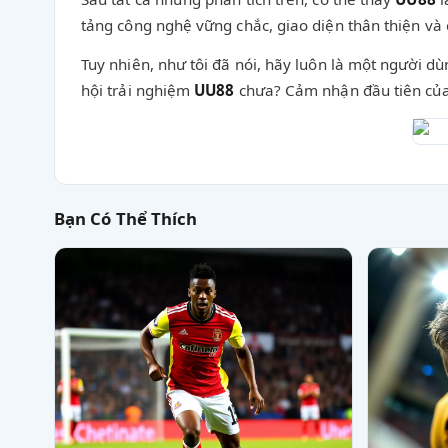
tảng công nghệ vững chắc, giao diện thân thiện và 
Tuy nhiên, như tôi đã nói, hãy luôn là một người d
hội trải nghiệm
UU88
chưa? Cảm nhận đầu tiên của b
Bạn Có Thể Thích