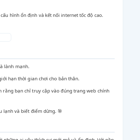
ấu hình ổn định và kết nối internet tốc độ cao.
và lành mạnh.
iới hạn thời gian chơi cho bản thân.
ắn rằng bạn chỉ truy cập vào đúng trang web chính
u lạnh và biết điểm dừng. 🎯
với những ai yêu thích sự mới mẻ và ổn định. Với nền