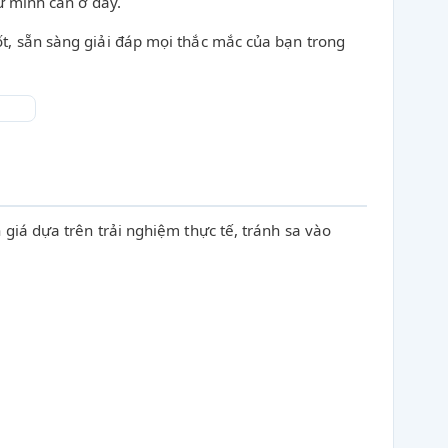
hứ mình cần ở đây.
ốt, sẵn sàng giải đáp mọi thắc mắc của bạn trong
 giá dựa trên trải nghiệm thực tế, tránh sa vào