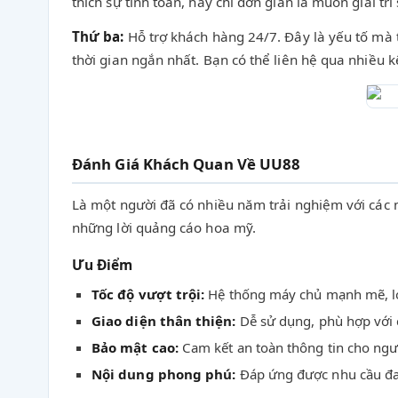
thích sự tính toán, hay chỉ đơn giản là muốn giải t
Thứ ba:
Hỗ trợ khách hàng 24/7. Đây là yếu tố mà t
thời gian ngắn nhất. Bạn có thể liên hệ qua nhiều k
Đánh Giá Khách Quan Về UU88
Là một người đã có nhiều năm trải nghiệm với các nề
những lời quảng cáo hoa mỹ.
Ưu Điểm
Tốc độ vượt trội:
Hệ thống máy chủ mạnh mẽ, loa
Giao diện thân thiện:
Dễ sử dụng, phù hợp với 
Bảo mật cao:
Cam kết an toàn thông tin cho ngư
Nội dung phong phú:
Đáp ứng được nhu cầu đa