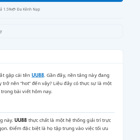
rả 1.5%
💳 Đa Kênh Nạp
y
ắt gặp cái tên
UU88
. Gần đây, nền tảng này đang
trở nên “hot” đến vậy? Liệu đây có thực sự là một
 trong bài viết hôm nay.
ng này.
UU88
thực chất là một hệ thống giải trí trực
gọn. Điểm đặc biệt là họ tập trung vào việc tối ưu