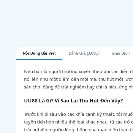
Nội Dung Bài Viết
Đánh Giá (3,050)
Giao Dịch
Nếu bạn là người thường xuyên theo dõi các diễn đà
nổi lên như một điểm đến mới mẻ, thu hút một lượng
sân chơi đáng để trải nghiệm hay chỉ là hiệu ứng nh
UU88 Là Gì? Vì Sao Lại Thu Hút Đến Vậy?
Trước khi đi sâu vào các khía cạnh kỹ thuật, tôi mu
tuyến tích hợp nhiều thể loại khác nhau, từ các trò 
trải nghiệm người dùng thông qua giao diện thân th