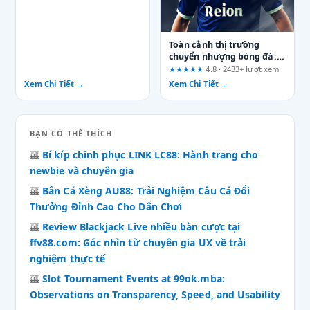
Toàn cảnh thị trường
chuyển nhượng bóng đá:
Những biến động khó
★★★★★
4.8 · 2433+ lượt xem
lường và cơ hội cho
Xem Chi Tiết →
Xem Chi Tiết →
LLWIN.COM
BẠN CÓ THỂ THÍCH
🎰
Bí kíp chinh phục LINK LC88: Hành trang cho
newbie và chuyên gia
🎰
Bắn Cá Xèng AU88: Trải Nghiệm Câu Cá Đổi
Thưởng Đỉnh Cao Cho Dân Chơi
🎰
Review Blackjack Live nhiều bàn cược tại
ffv88.com: Góc nhìn từ chuyên gia UX về trải
nghiệm thực tế
🎰
Slot Tournament Events at 99ok.mba:
Observations on Transparency, Speed, and Usability