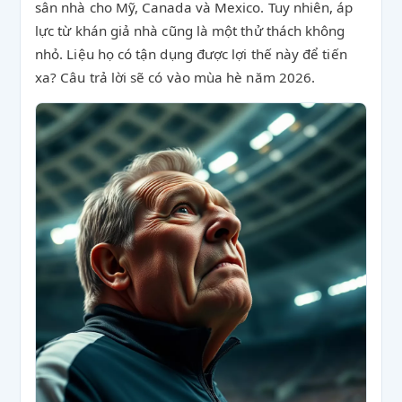
sân nhà cho Mỹ, Canada và Mexico. Tuy nhiên, áp
lực từ khán giả nhà cũng là một thử thách không
nhỏ. Liệu họ có tận dụng được lợi thế này để tiến
xa? Câu trả lời sẽ có vào mùa hè năm 2026.