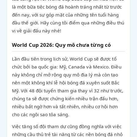
là một bữa tiệc bóng đá hoành tráng nhất từ trước
đến nay, với sự góp mặt của những tên tuổi hàng
đầu thế giới. Hãy cùng tôi điểm qua những điều thú
vị về giải đấu này nhé!
World Cup 2026: Quy mô chưa từng có
Lần đầu tiên trong lịch sử, World Cup sẽ được tổ
chức bởi ba quốc gia: Mỹ, Canada và Mexico. Điều
này không chỉ mở rộng quy mô địa lý mà còn tạo
nên một không khí lễ hội bóng đá xuyên suốt Bắc
Mỹ. Với 48 đội tuyển tham gia thay vì 32 như trước,
chúng ta sẽ được chứng kiến nhiều trận đấu hơn,
nhiều bất ngờ hơn và tất nhiên, nhiều cơ hội hơn
cho các ngôi sao tỏa sáng.
Việc tăng số đội tham dự cũng đồng nghĩa với việc
những cầu thủ trẻ tài năng từ các nền bóng đá nhỏ