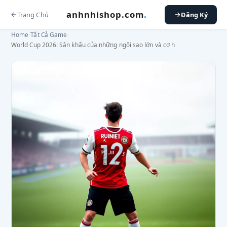
anhnhishop.com
.
Trang Chủ
Đăng Ký
Home
›
Tất Cả Game
›
World Cup 2026: Sân khấu của những ngôi sao lớn và cơ h