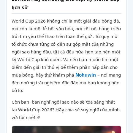
lịch sử
World Cup 2026 không chỉ là một giải đấu bóng đá,
mà còn là một lễ hội văn hóa, nơi kết nối hàng triệu
trái tim yêu thể thao trên toàn thế giới. Từ quy mô
tổ chức chưa từng có đến sự góp mặt của những
ngôi sao hàng đầu, tất cả đều hứa hẹn tạo nên một
kỳ World Cup khó quên. Và nếu bạn muốn tìm một
điểm đến giải trí thú vị để thêm phần hấp dẫn cho
mùa bóng, hãy thử khám phá
Nohuwin
– nơi mang
đến những trải nghiệm độc đáo mà bạn không nên
bỏ lỡ.
Còn bạn, bạn nghĩ ngôi sao nào sẽ tỏa sáng nhất
tại World Cup 2026? Hãy chia sẻ suy nghĩ của mình
với tôi nhé! 🎉