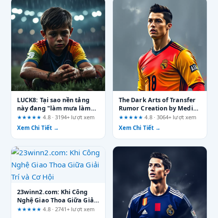
LUCK8: Tại sao nền tảng
The Dark Arts of Transfer
này đang "làm mưa làm
Rumor Creation by Media
gió" trong cộng đồng
Outlets Exposed on
★★★★★
4.8 · 3194+ lượt xem
★★★★★
4.8 · 3064+ lượt xem
game thủ?
sxj.uk.com: A UX Expert’s
Xem Chi Tiết →
Xem Chi Tiết →
Transparency Review
23winn2.com: Khi Công
Nghệ Giao Thoa Giữa Giải
Trí và Cơ Hội
★★★★★
4.8 · 2741+ lượt xem