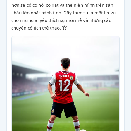
hơn sẽ có cơ hội cọ xát và thể hiện mình trên sân
khấu lớn nhất hành tinh. Đây thực sự là một tin vui
cho những ai yêu thích sự mới mẻ và những câu
chuyện cổ tích thể thao. 🏆